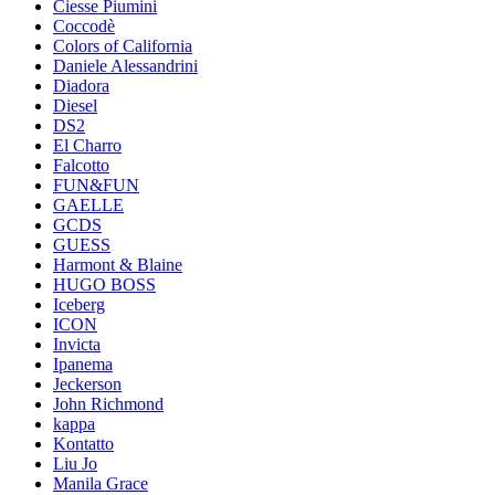
Ciesse Piumini
Coccodè
Colors of California
Daniele Alessandrini
Diadora
Diesel
DS2
El Charro
Falcotto
FUN&FUN
GAELLE
GCDS
GUESS
Harmont & Blaine
HUGO BOSS
Iceberg
ICON
Invicta
Ipanema
Jeckerson
John Richmond
kappa
Kontatto
Liu Jo
Manila Grace