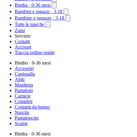
Bimba
· 0-36 mesi
Bambini e ragazzi
· 3-18
Bambine e ragazze
· 3-18
Tutte le marche
Zaini
Servizio
Contatti
Account
Traccia ordine ospite
Bimbo
· 0-36 mesi
Accessori
Capispalla
Abiti
Maglieria
Pantaloni
Camicie
Completi
Costumi da bagno
Nascita
Pantaloncini
Scarpe
Bimba
· 0-36 mesi