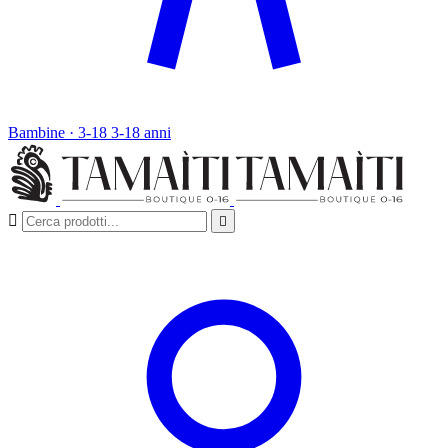
Bambine · 3-18
3-18 anni

