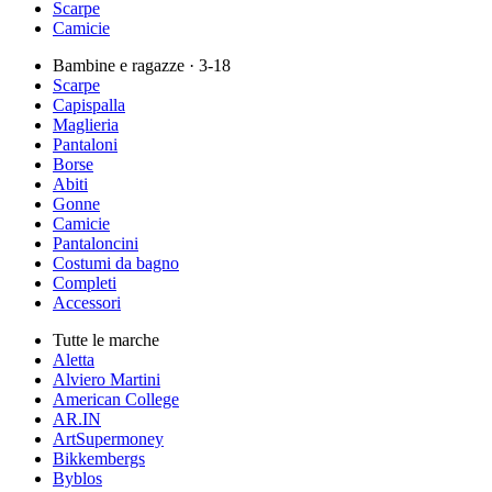
Scarpe
Camicie
Bambine e ragazze
· 3-18
Scarpe
Capispalla
Maglieria
Pantaloni
Borse
Abiti
Gonne
Camicie
Pantaloncini
Costumi da bagno
Completi
Accessori
Tutte le marche
Aletta
Alviero Martini
American College
AR.IN
ArtSupermoney
Bikkembergs
Byblos