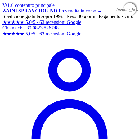
Vai al contenuto principale
favorite_bor
favorite_bor
favorite_bor
favorite_bor
ZAINI SPRAYGROUND
Prevendita in corso →
Spedizione gratuita sopra 199€
|
Reso 30 giorni
|
Pagamento sicuro
★★★★★
5,0/5 ·
63 recensioni Google
Chiamaci: +39 0823 526748
★★★★★
5,0/5 ·
63 recensioni
Google