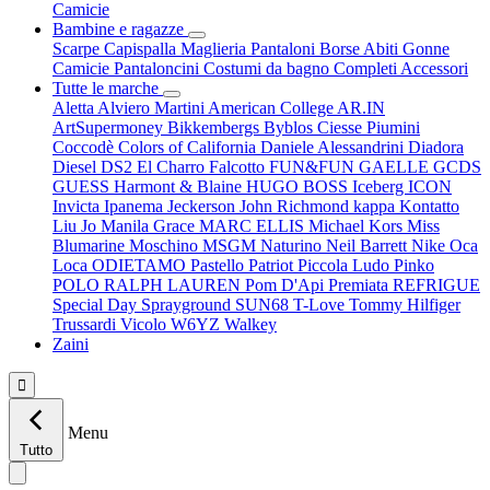
Camicie
Bambine e ragazze
Scarpe
Capispalla
Maglieria
Pantaloni
Borse
Abiti
Gonne
Camicie
Pantaloncini
Costumi da bagno
Completi
Accessori
Tutte le marche
Aletta
Alviero Martini
American College
AR.IN
ArtSupermoney
Bikkembergs
Byblos
Ciesse Piumini
Coccodè
Colors of California
Daniele Alessandrini
Diadora
Diesel
DS2
El Charro
Falcotto
FUN&FUN
GAELLE
GCDS
GUESS
Harmont & Blaine
HUGO BOSS
Iceberg
ICON
Invicta
Ipanema
Jeckerson
John Richmond
kappa
Kontatto
Liu Jo
Manila Grace
MARC ELLIS
Michael Kors
Miss
Blumarine
Moschino
MSGM
Naturino
Neil Barrett
Nike
Oca
Loca
ODIETAMO
Pastello
Patriot
Piccola Ludo
Pinko
POLO RALPH LAUREN
Pom D'Api
Premiata
REFRIGUE
Special Day
Sprayground
SUN68
T-Love
Tommy Hilfiger
Trussardi
Vicolo
W6YZ
Walkey
Zaini

Menu
Tutto