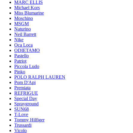
MARC ELLIS
Michael Kors
Miss Blumarine
Moschino
MSGM
Naturino
Neil Barrett
Nike
Oca Loca
ODIETAMO
Pastello
Patriot
Piccola Ludo
Pinko
POLO RALPH LAUREN
Pom D'Api
Premiata
REFRIGUE
Special Day
Sprayground
SUN68
T-Love
Tommy Hilfiger
Trussardi
Vicolo