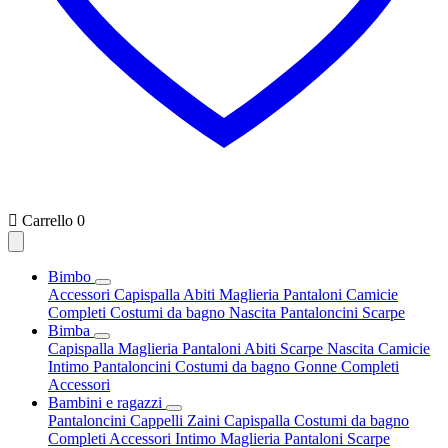

Carrello
0
Bimbo
Accessori
Capispalla
Abiti
Maglieria
Pantaloni
Camicie
Completi
Costumi da bagno
Nascita
Pantaloncini
Scarpe
Bimba
Capispalla
Maglieria
Pantaloni
Abiti
Scarpe
Nascita
Camicie
Intimo
Pantaloncini
Costumi da bagno
Gonne
Completi
Accessori
Bambini e ragazzi
Pantaloncini
Cappelli
Zaini
Capispalla
Costumi da bagno
Completi
Accessori
Intimo
Maglieria
Pantaloni
Scarpe