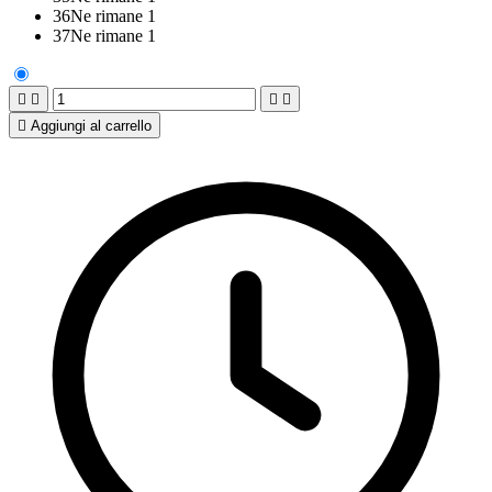
36
Ne rimane 1
37
Ne rimane 1





Aggiungi al carrello