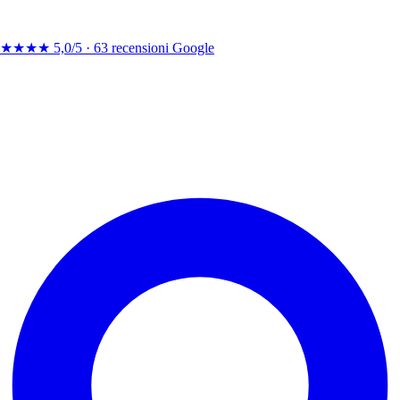
★★★★
5,0/5 ·
63 recensioni Google