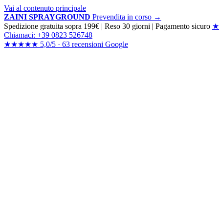
Vai al contenuto principale
ZAINI SPRAYGROUND
Prevendita in corso →
Spedizione gratuita sopra 199€
|
Reso 30 giorni
|
Pagamento sicuro
★
Chiamaci: +39 0823 526748
★★★★★
5,0/5 ·
63 recensioni
Google