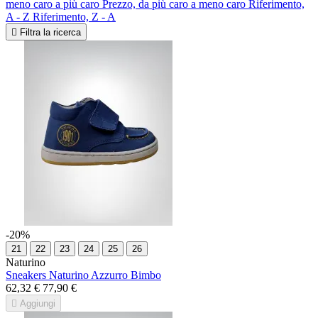
meno caro a più caro
Prezzo, da più caro a meno caro
Riferimento,
A - Z
Riferimento, Z - A

Filtra la ricerca
-20%
21
22
23
24
25
26
Naturino
Sneakers Naturino Azzurro Bimbo
62,32 €
77,90 €

Aggiungi