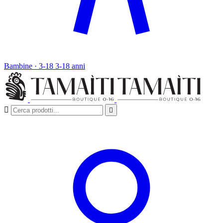
Bambine · 3-18
3-18 anni

