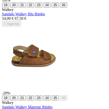
-20%
19
20
21
22
23
24
25
26
Walkey
Sandalo Walkey Blu Bimbo
54,00 €
67,50 €

Aggiungi
-20%
19
20
21
22
23
24
25
26
Walkey
Sandalo Walkey Marrone Bimbo