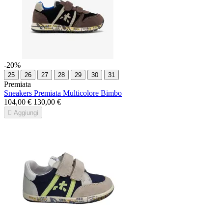
-20%
25
26
27
28
29
30
31
Premiata
Sneakers Premiata Multicolore Bimbo
104,00 €
130,00 €

Aggiungi