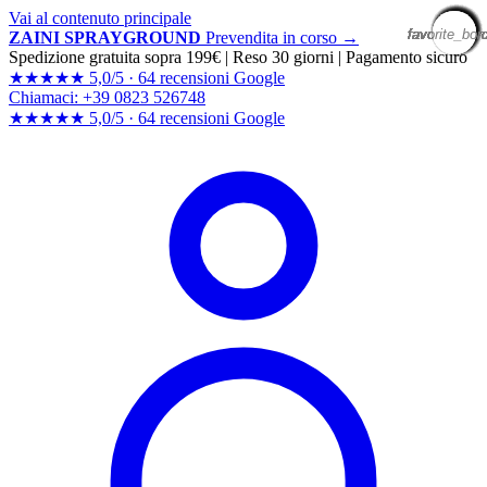
Vai al contenuto principale
favorite_bor
favorite_bor
favorite_bor
favorite_bor
favorite_bor
favorite_bor
favorite_bor
favorite_bor
favorite_bor
favorite_bor
favorite_bor
favorite_bor
favorite_bor
favorite_bor
favorite_bor
favorite_bor
favorite_bor
favorite_bor
favorite_bor
favorite_bor
ZAINI SPRAYGROUND
Prevendita in corso →
Spedizione gratuita sopra 199€
|
Reso 30 giorni
|
Pagamento sicuro
★★★★★
5,0/5 ·
64 recensioni Google
Chiamaci: +39 0823 526748
★★★★★
5,0/5 ·
64 recensioni
Google