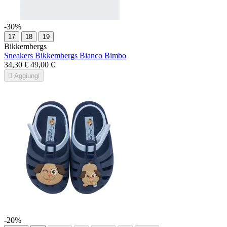
-30%
17
18
19
Bikkembergs
Sneakers Bikkembergs Bianco Bimbo
34,30 €
49,00 €

Aggiungi
-20%