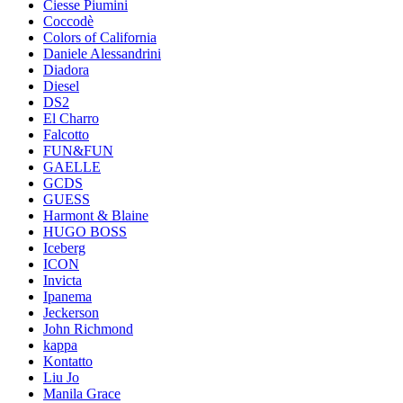
Ciesse Piumini
Coccodè
Colors of California
Daniele Alessandrini
Diadora
Diesel
DS2
El Charro
Falcotto
FUN&FUN
GAELLE
GCDS
GUESS
Harmont & Blaine
HUGO BOSS
Iceberg
ICON
Invicta
Ipanema
Jeckerson
John Richmond
kappa
Kontatto
Liu Jo
Manila Grace