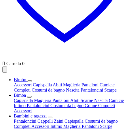

Carrello
0
Bimbo
Accessori
Capispalla
Abiti
Maglieria
Pantaloni
Camicie
Completi
Costumi da bagno
Nascita
Pantaloncini
Scarpe
Bimba
Capispalla
Maglieria
Pantaloni
Abiti
Scarpe
Nascita
Camicie
Intimo
Pantaloncini
Costumi da bagno
Gonne
Completi
Accessori
Bambini e ragazzi
Pantaloncini
Cappelli
Zaini
Capispalla
Costumi da bagno
Completi
Accessori
Intimo
Maglieria
Pantaloni
Scarpe