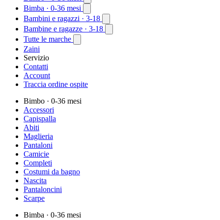
Bimba
· 0-36 mesi
Bambini e ragazzi
· 3-18
Bambine e ragazze
· 3-18
Tutte le marche
Zaini
Servizio
Contatti
Account
Traccia ordine ospite
Bimbo
· 0-36 mesi
Accessori
Capispalla
Abiti
Maglieria
Pantaloni
Camicie
Completi
Costumi da bagno
Nascita
Pantaloncini
Scarpe
Bimba
· 0-36 mesi