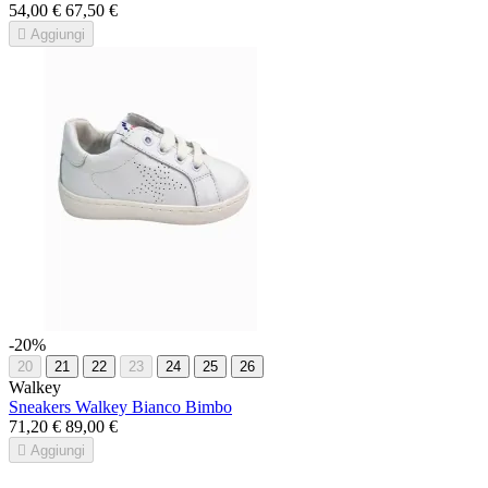
54,00 €
67,50 €

Aggiungi
-20%
20
21
22
23
24
25
26
Walkey
Sneakers Walkey Bianco Bimbo
71,20 €
89,00 €

Aggiungi