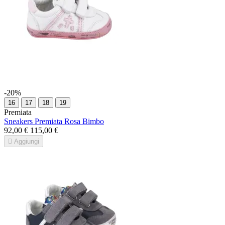
-20%
16
17
18
19
Premiata
Sneakers Premiata Rosa Bimbo
92,00 €
115,00 €

Aggiungi