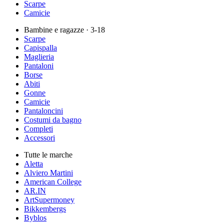
Scarpe
Camicie
Bambine e ragazze
· 3-18
Scarpe
Capispalla
Maglieria
Pantaloni
Borse
Abiti
Gonne
Camicie
Pantaloncini
Costumi da bagno
Completi
Accessori
Tutte le marche
Aletta
Alviero Martini
American College
AR.IN
ArtSupermoney
Bikkembergs
Byblos