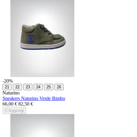
-20%
21
22
23
24
25
26
Naturino
Sneakers Naturino Verde Bimbo
66,00 €
82,50 €

Aggiungi