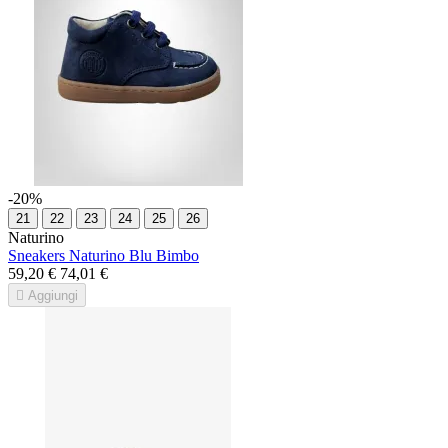
-20%
21
22
23
24
25
26
Naturino
Sneakers Naturino Blu Bimbo
59,20 €
74,01 €

Aggiungi