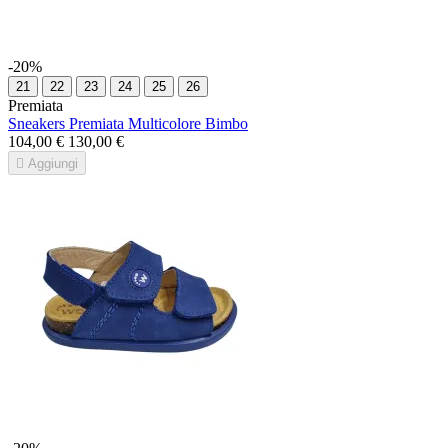
-20%
21
22
23
24
25
26
Premiata
Sneakers Premiata Multicolore Bimbo
104,00 €
130,00 €

Aggiungi