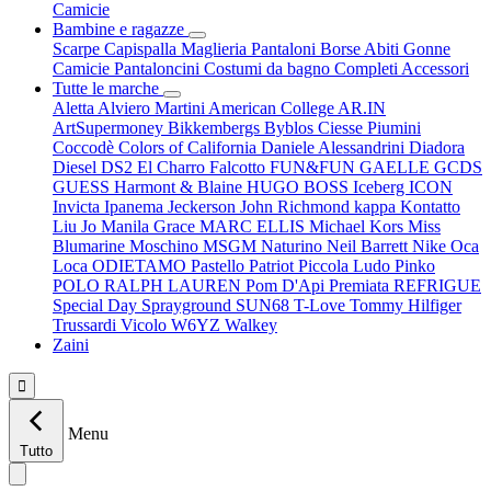
Camicie
Bambine e ragazze
Scarpe
Capispalla
Maglieria
Pantaloni
Borse
Abiti
Gonne
Camicie
Pantaloncini
Costumi da bagno
Completi
Accessori
Tutte le marche
Aletta
Alviero Martini
American College
AR.IN
ArtSupermoney
Bikkembergs
Byblos
Ciesse Piumini
Coccodè
Colors of California
Daniele Alessandrini
Diadora
Diesel
DS2
El Charro
Falcotto
FUN&FUN
GAELLE
GCDS
GUESS
Harmont & Blaine
HUGO BOSS
Iceberg
ICON
Invicta
Ipanema
Jeckerson
John Richmond
kappa
Kontatto
Liu Jo
Manila Grace
MARC ELLIS
Michael Kors
Miss
Blumarine
Moschino
MSGM
Naturino
Neil Barrett
Nike
Oca
Loca
ODIETAMO
Pastello
Patriot
Piccola Ludo
Pinko
POLO RALPH LAUREN
Pom D'Api
Premiata
REFRIGUE
Special Day
Sprayground
SUN68
T-Love
Tommy Hilfiger
Trussardi
Vicolo
W6YZ
Walkey
Zaini

Menu
Tutto