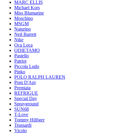
MARC ELLIS
Michael Kors
Miss Blumarine
Moschino
MSGM
Naturino
Neil Barrett
Nike
Oca Loca
ODIETAMO
Pastello
Patriot
Piccola Ludo
Pinko
POLO RALPH LAUREN
Pom D'Api
Premiata
REFRIGUE
Special Day
Sprayground
SUN68
T-Love
Tommy Hilfiger
Trussardi
Vicolo