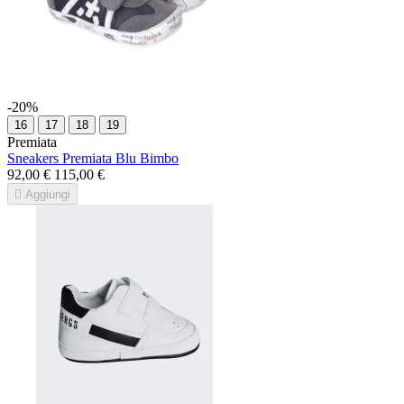
-20%
16
17
18
19
Premiata
Sneakers Premiata Blu Bimbo
92,00 €
115,00 €

Aggiungi