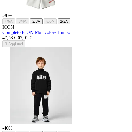
-30%
4/5A
3/4A
2/3A
5/6A
1/2A
ICON
Completo ICON Multicolore Bimbo
47,53 €
67,91 €

Aggiungi
-40%