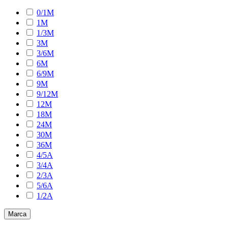
0/1M
1M
1/3M
3M
3/6M
6M
6/9M
9M
9/12M
12M
18M
24M
30M
36M
4/5A
3/4A
2/3A
5/6A
1/2A
Marca