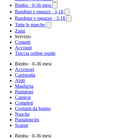
Bimba
· 0-36 mesi
Bambini e ragazzi
· 3-18
Bambine e ragazze
· 3-18
Tutte le marche
Zaini
Servizio
Contatti
Account
Traccia ordine ospite
Bimbo
· 0-36 mesi
Accessori
Capispalla
Abiti
Maglieria
Pantaloni
Camicie
Completi
Costumi da bagno
Nascita
Pantaloncini
Scarpe
Bimba
· 0-36 mesi