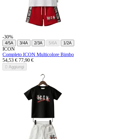
-30%
4/5A
3/4A
2/3A
5/6A
1/2A
ICON
Completo ICON Multicolore Bimbo
54,53 €
77,90 €

Aggiungi