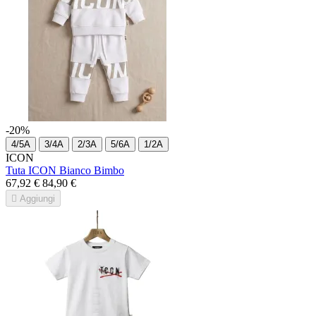
-20%
4/5A
3/4A
2/3A
5/6A
1/2A
ICON
Tuta ICON Bianco Bimbo
67,92 €
84,90 €

Aggiungi