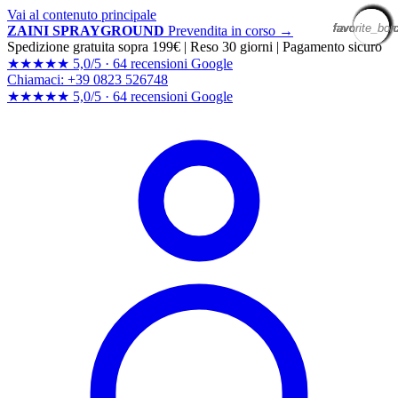
Vai al contenuto principale
favorite_bor
favorite_bor
favorite_bor
favorite_bor
favorite_bor
favorite_bor
favorite_bor
favorite_bor
favorite_bor
favorite_bor
favorite_bor
favorite_bor
favorite_bor
favorite_bor
favorite_bor
favorite_bor
favorite_bor
favorite_bor
favorite_bor
favorite_bor
ZAINI SPRAYGROUND
Prevendita in corso →
Spedizione gratuita sopra 199€
|
Reso 30 giorni
|
Pagamento sicuro
★★★★★
5,0/5 ·
64 recensioni Google
Chiamaci: +39 0823 526748
★★★★★
5,0/5 ·
64 recensioni
Google