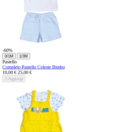
-60%
0/1M
1/3M
Pastello
Completo Pastello Celeste Bimbo
10,00 €
25,00 €

Aggiungi