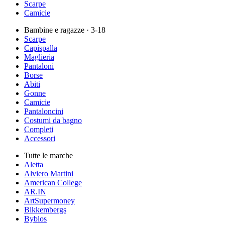
Scarpe
Camicie
Bambine e ragazze
· 3-18
Scarpe
Capispalla
Maglieria
Pantaloni
Borse
Abiti
Gonne
Camicie
Pantaloncini
Costumi da bagno
Completi
Accessori
Tutte le marche
Aletta
Alviero Martini
American College
AR.IN
ArtSupermoney
Bikkembergs
Byblos