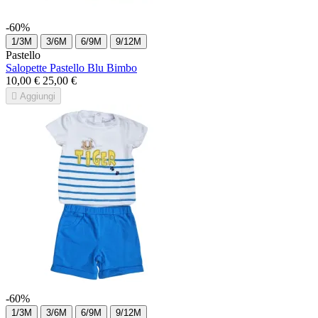
-60%
1/3M
3/6M
6/9M
9/12M
Pastello
Salopette Pastello Blu Bimbo
10,00 €
25,00 €

Aggiungi
-60%
1/3M
3/6M
6/9M
9/12M