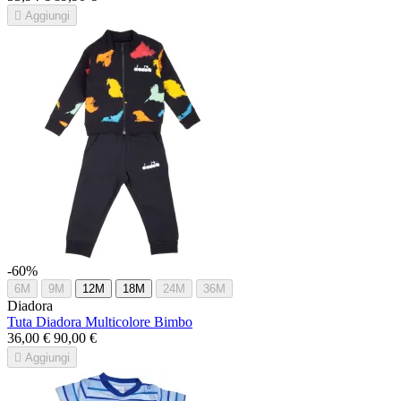

Aggiungi
-60%
6M
9M
12M
18M
24M
36M
Diadora
Tuta Diadora Multicolore Bimbo
36,00 €
90,00 €

Aggiungi