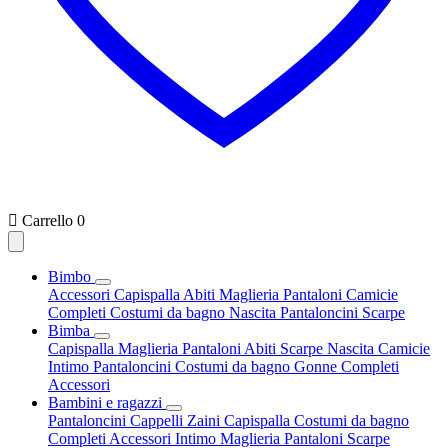

Carrello
0
Bimbo
Accessori
Capispalla
Abiti
Maglieria
Pantaloni
Camicie
Completi
Costumi da bagno
Nascita
Pantaloncini
Scarpe
Bimba
Capispalla
Maglieria
Pantaloni
Abiti
Scarpe
Nascita
Camicie
Intimo
Pantaloncini
Costumi da bagno
Gonne
Completi
Accessori
Bambini e ragazzi
Pantaloncini
Cappelli
Zaini
Capispalla
Costumi da bagno
Completi
Accessori
Intimo
Maglieria
Pantaloni
Scarpe