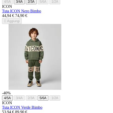
4/5A
3/4A
2/3A
5/6A
1/2A
ICON
Tuta ICON Nero Bimbo
44,94 €
74,90 €

Aggiungi
-40%
4/5A
3/4A
2/3A
5/6A
1/2A
ICON
Tuta ICON Verde Bimbo
53,94 €
89,90 €