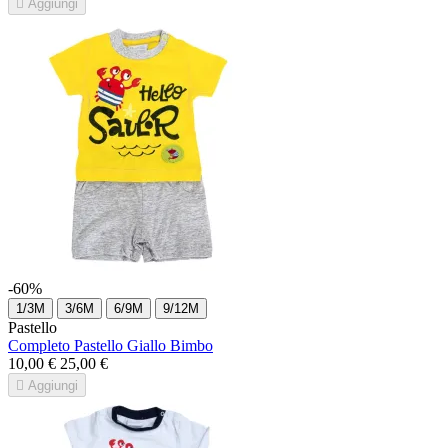

Aggiungi
-60%
1/3M
3/6M
6/9M
9/12M
Pastello
Completo Pastello Giallo Bimbo
10,00 €
25,00 €

Aggiungi