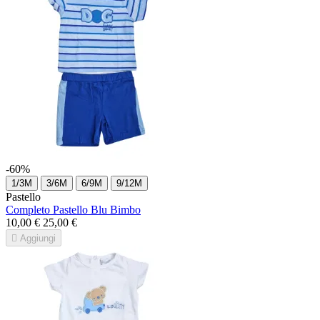
-60%
1/3M
3/6M
6/9M
9/12M
Pastello
Completo Pastello Blu Bimbo
10,00 €
25,00 €

Aggiungi