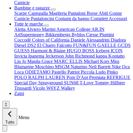
Camicie
Bambine e ragazze
Scarpe
Capispalla
Maglieria
Pantaloni
Borse
Abiti
Gonne
Camicie
Pantaloncini
Costumi da bagno
Completi
Accessori
Tutte le marche
Aletta
Alviero Martini
American College
AR.IN
ArtSupermoney
Bikkembergs
Byblos
Ciesse Piumini
Coccodè
Colors of California
Daniele Alessandrini
Diadora
Diesel
DS2
El Charro
Falcotto
FUN&FUN
GAELLE
GCDS
GUESS
Harmont & Blaine
HUGO BOSS
Iceberg
ICON
Invicta
Ipanema
Jeckerson
John Richmond
kappa
Kontatto
Liu Jo
Manila Grace
MARC ELLIS
Michael Kors
Miss
Blumarine
Moschino
MSGM
Naturino
Neil Barrett
Nike
Oca
Loca
ODIETAMO
Pastello
Patriot
Piccola Ludo
Pinko
POLO RALPH LAUREN
Pom D'Api
Premiata
REFRIGUE
Special Day
Sprayground
SUN68
T-Love
Tommy Hilfiger
Trussardi
Vicolo
W6YZ
Walkey
Zaini

Menu
Tutto