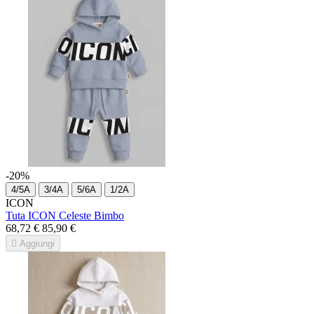
-20%
4/5A
3/4A
5/6A
1/2A
ICON
Tuta ICON Celeste Bimbo
68,72 €
85,90 €

Aggiungi