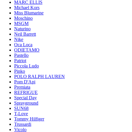
MARC ELLIS
Michael Kors
Miss Blumarine
Moschino
MSGM
Naturino
Neil Barrett
Nike
Oca Loca
ODIETAMO
Pastello
Patriot
Piccola Ludo
Pinko
POLO RALPH LAUREN
Pom D'Api
Premiata
REFRIGUE
Special Day
Sprayground
SUN68
T-Love
Tommy Hilfiger
Trussardi
Vicolo