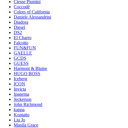
Ciesse Piumini
Coccodè
Colors of California
Daniele Alessandrini
Diadora
Diesel
DS2
El Charro
Falcotto
FUN&FUN
GAELLE
GCDS
GUESS
Harmont & Blaine
HUGO BOSS
Iceberg
ICON
Invicta
Ipanema
Jeckerson
John Richmond
kappa
Kontatto
Liu Jo
Manila Grace