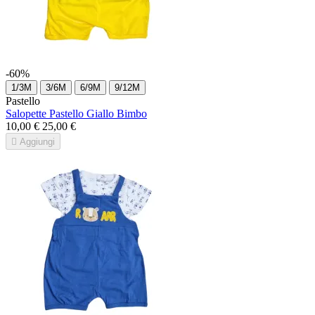
-60%
1/3M
3/6M
6/9M
9/12M
Pastello
Salopette Pastello Giallo Bimbo
10,00 €
25,00 €

Aggiungi