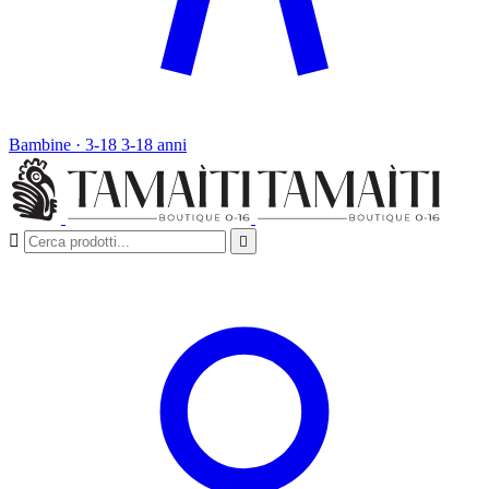
Bambine · 3-18
3-18 anni

