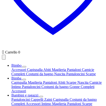

Carrello
0
Bimbo
Accessori
Capispalla
Abiti
Maglieria
Pantaloni
Camicie
Completi
Costumi da bagno
Nascita
Pantaloncini
Scarpe
Bimba
Capispalla
Maglieria
Pantaloni
Abiti
Scarpe
Nascita
Camicie
Intimo
Pantaloncini
Costumi da bagno
Gonne
Completi
Accessori
Bambini e ragazzi
Pantaloncini
Cappelli
Zaini
Capispalla
Costumi da bagno
Completi
Accessori
Intimo
Maglieria
Pantaloni
Scarpe