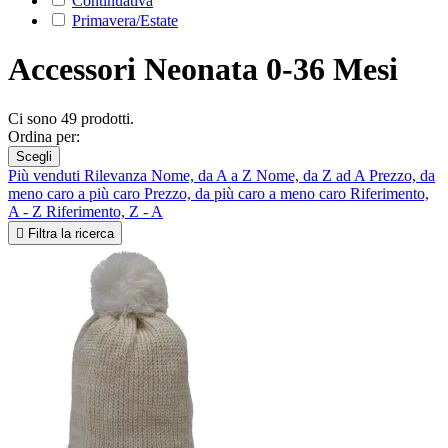
Continuativa
Primavera/Estate
Accessori Neonata 0-36 Mesi
Ci sono 49 prodotti.
Ordina per:
Scegli
Più venduti
Rilevanza
Nome, da A a Z
Nome, da Z ad A
Prezzo, da
meno caro a più caro
Prezzo, da più caro a meno caro
Riferimento,
A - Z
Riferimento, Z - A

Filtra la ricerca