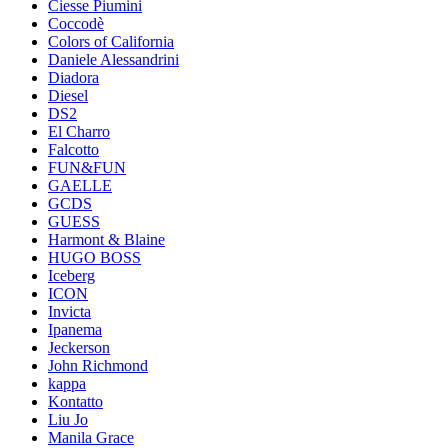
Ciesse Piumini
Coccodè
Colors of California
Daniele Alessandrini
Diadora
Diesel
DS2
El Charro
Falcotto
FUN&FUN
GAELLE
GCDS
GUESS
Harmont & Blaine
HUGO BOSS
Iceberg
ICON
Invicta
Ipanema
Jeckerson
John Richmond
kappa
Kontatto
Liu Jo
Manila Grace