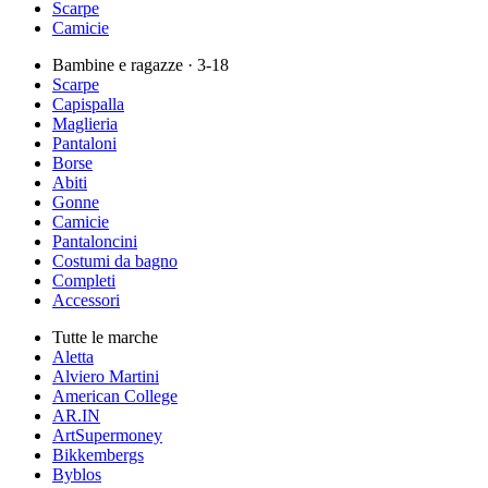
Scarpe
Camicie
Bambine e ragazze
· 3-18
Scarpe
Capispalla
Maglieria
Pantaloni
Borse
Abiti
Gonne
Camicie
Pantaloncini
Costumi da bagno
Completi
Accessori
Tutte le marche
Aletta
Alviero Martini
American College
AR.IN
ArtSupermoney
Bikkembergs
Byblos