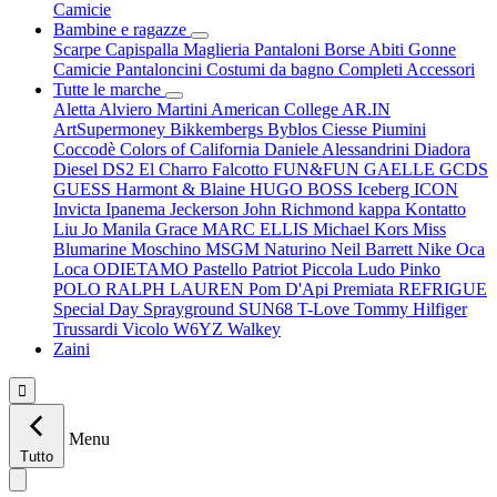
Camicie
Bambine e ragazze
Scarpe
Capispalla
Maglieria
Pantaloni
Borse
Abiti
Gonne
Camicie
Pantaloncini
Costumi da bagno
Completi
Accessori
Tutte le marche
Aletta
Alviero Martini
American College
AR.IN
ArtSupermoney
Bikkembergs
Byblos
Ciesse Piumini
Coccodè
Colors of California
Daniele Alessandrini
Diadora
Diesel
DS2
El Charro
Falcotto
FUN&FUN
GAELLE
GCDS
GUESS
Harmont & Blaine
HUGO BOSS
Iceberg
ICON
Invicta
Ipanema
Jeckerson
John Richmond
kappa
Kontatto
Liu Jo
Manila Grace
MARC ELLIS
Michael Kors
Miss
Blumarine
Moschino
MSGM
Naturino
Neil Barrett
Nike
Oca
Loca
ODIETAMO
Pastello
Patriot
Piccola Ludo
Pinko
POLO RALPH LAUREN
Pom D'Api
Premiata
REFRIGUE
Special Day
Sprayground
SUN68
T-Love
Tommy Hilfiger
Trussardi
Vicolo
W6YZ
Walkey
Zaini

Menu
Tutto