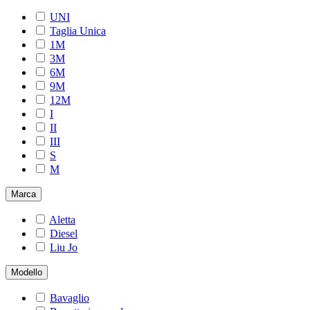
UNI
Taglia Unica
1M
3M
6M
9M
12M
I
II
III
S
M
Marca
Aletta
Diesel
Liu Jo
Modello
Bavaglio