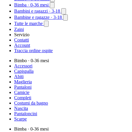
Bimba
· 0-36 mesi
Bambini e ragazzi
· 3-18
Bambine e ragazze
· 3-18
Tutte le marche
Zaini
Servizio
Contatti
Account
Traccia ordine ospite
Bimbo
· 0-36 mesi
Accessori
Capispalla
Abiti
Maglieria
Pantaloni
Camicie
Completi
Costumi da bagno
Nascita
Pantaloncini
Scarpe
Bimba
· 0-36 mesi