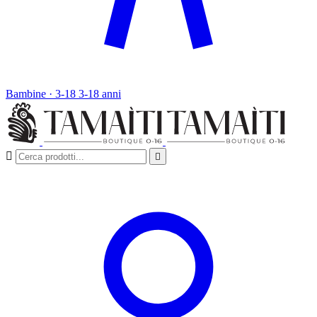
Bambine · 3-18
3-18 anni

