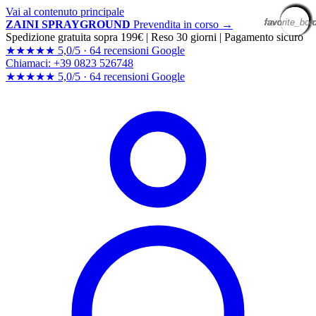
Vai al contenuto principale
favorite_bor
favorite_bor
favorite_bor
favorite_bor
favorite_bor
favorite_bor
favorite_bor
favorite_bor
favorite_bor
favorite_bor
favorite_bor
favorite_bor
favorite_bor
favorite_bor
favorite_bor
favorite_bor
favorite_bor
favorite_bor
favorite_bor
favorite_bor
ZAINI SPRAYGROUND
Prevendita in corso →
Spedizione gratuita sopra 199€
|
Reso 30 giorni
|
Pagamento sicuro
★★★★★
5,0/5 ·
64 recensioni Google
Chiamaci: +39 0823 526748
★★★★★
5,0/5 ·
64 recensioni
Google