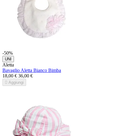
-50%
UNI
Aletta
Bavaglio Aletta Bianco Bimba
18,00 €
36,00 €

Aggiungi