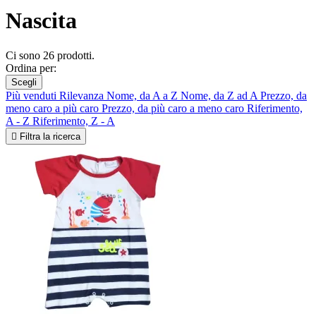
Nascita
Ci sono 26 prodotti.
Ordina per:
Scegli
Più venduti
Rilevanza
Nome, da A a Z
Nome, da Z ad A
Prezzo, da
meno caro a più caro
Prezzo, da più caro a meno caro
Riferimento,
A - Z
Riferimento, Z - A

Filtra la ricerca