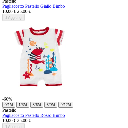
Pastello
Pagliaccetto Pastello Giallo Bimbo
10,00 €
25,00 €

Aggiungi
-60%
0/1M
1/3M
3/6M
6/9M
9/12M
Pastello
Pagliaccetto Pastello Rosso Bimbo
10,00 €
25,00 €

Aggiungi