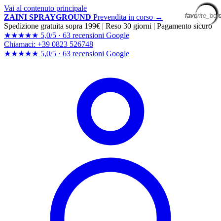
Vai al contenuto principale
favorite_bor
favorite_bor
favorite_bor
favorite_bor
favorite_bor
favorite_bor
favorite_bor
favorite_bor
favorite_bor
favorite_bor
favorite_bor
favorite_bor
favorite_bor
favorite_bor
favorite_bor
favorite_bor
favorite_bor
favorite_bor
favorite_bor
favorite_bor
ZAINI SPRAYGROUND
Prevendita in corso →
Spedizione gratuita sopra 199€
|
Reso 30 giorni
|
Pagamento sicuro
★★★★★
5,0/5 ·
63 recensioni Google
Chiamaci: +39 0823 526748
★★★★★
5,0/5 ·
63 recensioni
Google