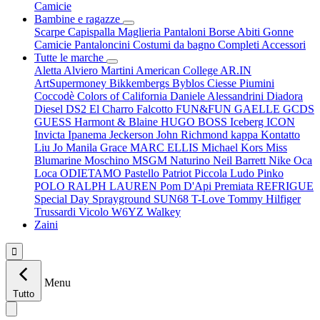
Camicie
Bambine e ragazze
Scarpe
Capispalla
Maglieria
Pantaloni
Borse
Abiti
Gonne
Camicie
Pantaloncini
Costumi da bagno
Completi
Accessori
Tutte le marche
Aletta
Alviero Martini
American College
AR.IN
ArtSupermoney
Bikkembergs
Byblos
Ciesse Piumini
Coccodè
Colors of California
Daniele Alessandrini
Diadora
Diesel
DS2
El Charro
Falcotto
FUN&FUN
GAELLE
GCDS
GUESS
Harmont & Blaine
HUGO BOSS
Iceberg
ICON
Invicta
Ipanema
Jeckerson
John Richmond
kappa
Kontatto
Liu Jo
Manila Grace
MARC ELLIS
Michael Kors
Miss
Blumarine
Moschino
MSGM
Naturino
Neil Barrett
Nike
Oca
Loca
ODIETAMO
Pastello
Patriot
Piccola Ludo
Pinko
POLO RALPH LAUREN
Pom D'Api
Premiata
REFRIGUE
Special Day
Sprayground
SUN68
T-Love
Tommy Hilfiger
Trussardi
Vicolo
W6YZ
Walkey
Zaini

Menu
Tutto