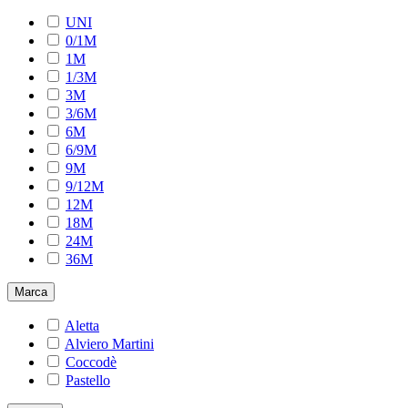
UNI
0/1M
1M
1/3M
3M
3/6M
6M
6/9M
9M
9/12M
12M
18M
24M
36M
Marca
Aletta
Alviero Martini
Coccodè
Pastello