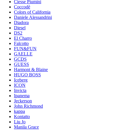
Ciesse Piumini
Coccodè
Colors of California
Daniele Alessandrini
Diadora
Diesel
DS2
El Charro
Falcotto
FUN&FUN
GAELLE
GCDS
GUESS
Harmont & Blaine
HUGO BOSS
Iceberg
ICON
Invicta
Ipanema
Jeckerson
John Richmond
kappa
Kontatto
Liu Jo
Manila Grace