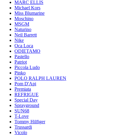
MARC ELLIS
Michael Kors
Miss Blumarine
Moschino
MSGM
Naturino
Neil Barrett
Nike
Oca Loca
ODIETAMO
Pastello
Patriot
Piccola Ludo
Pinko
POLO RALPH LAUREN
Pom D'Api
Premiata
REFRIGUE
Special Day
Sprayground
SUN68
T-Love
Tommy Hilfiger
Trussardi
Vicolo