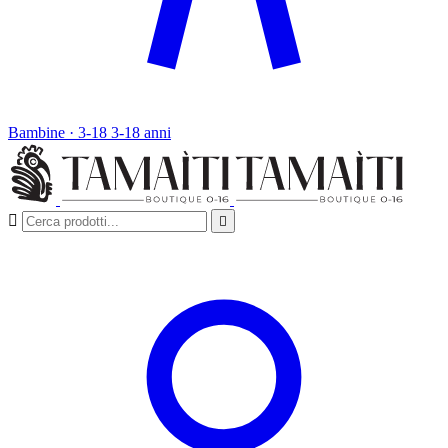
Bambine · 3-18
3-18 anni

