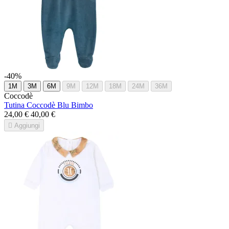
-40%
1M
3M
6M
9M
12M
18M
24M
36M
Coccodè
Tutina Coccodè Blu Bimbo
24,00 €
40,00 €

Aggiungi