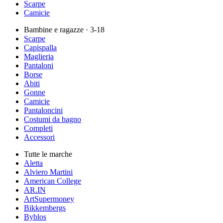
Scarpe
Camicie
Bambine e ragazze
· 3-18
Scarpe
Capispalla
Maglieria
Pantaloni
Borse
Abiti
Gonne
Camicie
Pantaloncini
Costumi da bagno
Completi
Accessori
Tutte le marche
Aletta
Alviero Martini
American College
AR.IN
ArtSupermoney
Bikkembergs
Byblos