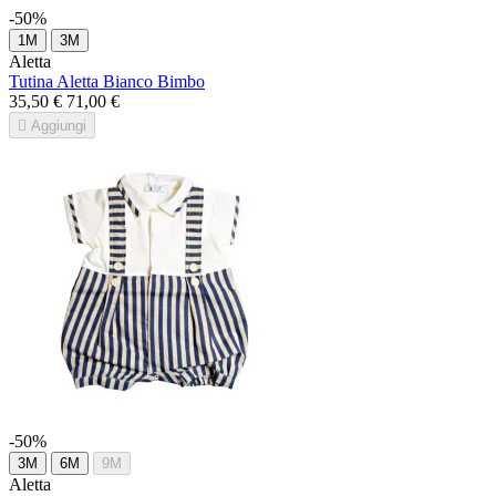
-50%
1M
3M
Aletta
Tutina Aletta Bianco Bimbo
35,50 €
71,00 €

Aggiungi
-50%
3M
6M
9M
Aletta