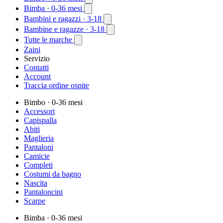
Bimba
· 0-36 mesi
Bambini e ragazzi
· 3-18
Bambine e ragazze
· 3-18
Tutte le marche
Zaini
Servizio
Contatti
Account
Traccia ordine ospite
Bimbo
· 0-36 mesi
Accessori
Capispalla
Abiti
Maglieria
Pantaloni
Camicie
Completi
Costumi da bagno
Nascita
Pantaloncini
Scarpe
Bimba
· 0-36 mesi