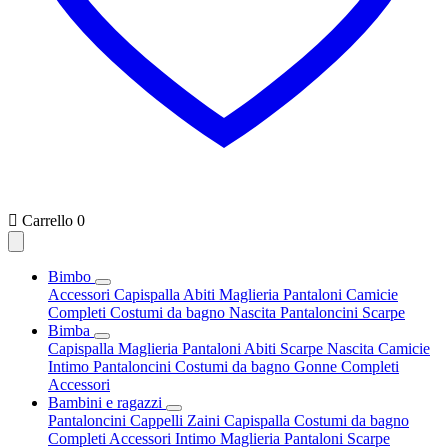

Carrello
0
Bimbo
Accessori
Capispalla
Abiti
Maglieria
Pantaloni
Camicie
Completi
Costumi da bagno
Nascita
Pantaloncini
Scarpe
Bimba
Capispalla
Maglieria
Pantaloni
Abiti
Scarpe
Nascita
Camicie
Intimo
Pantaloncini
Costumi da bagno
Gonne
Completi
Accessori
Bambini e ragazzi
Pantaloncini
Cappelli
Zaini
Capispalla
Costumi da bagno
Completi
Accessori
Intimo
Maglieria
Pantaloni
Scarpe