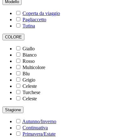
Modello
Coperta da viaggio
Pagliaccetto
Tutina
COLORE
Giallo
Bianco
Rosso
Multicolore
Blu
Grigio
Celeste
Turchese
Celeste
Stagione
Autunno/Inverno
Continuativa
Primavera/Estate