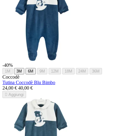
-40%
1M
3M
6M
9M
12M
18M
24M
36M
Coccodè
Tutina Coccodè Blu Bimbo
24,00 €
40,00 €

Aggiungi