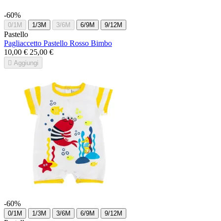
-60%
0/1M
1/3M
3/6M
6/9M
9/12M
Pastello
Pagliaccetto Pastello Rosso Bimbo
10,00 €
25,00 €

Aggiungi
-60%
0/1M
1/3M
3/6M
6/9M
9/12M