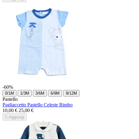
-60%
0/1M
1/3M
3/6M
6/9M
9/12M
Pastello
Pagliaccetto Pastello Celeste Bimbo
10,00 €
25,00 €

Aggiungi