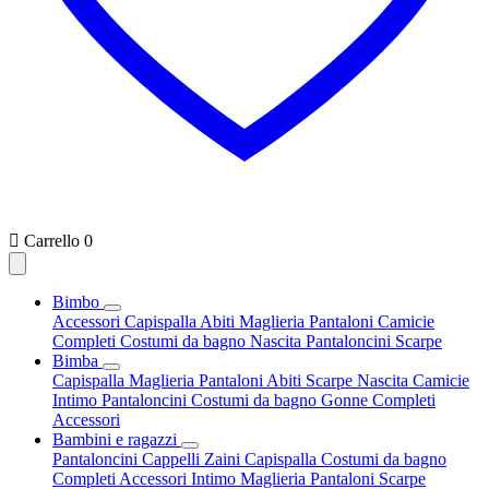

Carrello
0
Bimbo
Accessori
Capispalla
Abiti
Maglieria
Pantaloni
Camicie
Completi
Costumi da bagno
Nascita
Pantaloncini
Scarpe
Bimba
Capispalla
Maglieria
Pantaloni
Abiti
Scarpe
Nascita
Camicie
Intimo
Pantaloncini
Costumi da bagno
Gonne
Completi
Accessori
Bambini e ragazzi
Pantaloncini
Cappelli
Zaini
Capispalla
Costumi da bagno
Completi
Accessori
Intimo
Maglieria
Pantaloni
Scarpe