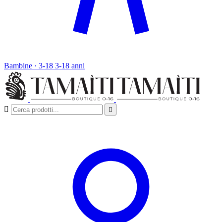
Bambine · 3-18
3-18 anni

