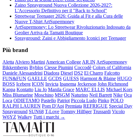
Zaino Sprayground Nuova Collezione 2026-2027:
L'Accessorio Definitivo per il "Back to School"
Streetwear Teenager 2026: Guida al Fit e alla Cura delle
Nuove T-Shirt ArtSupermoney
ArtSupermoney: Lo Streetwear Rivoluzionario Indossato da
Geolier Arriva da Tamaiti Boutique
Sprayground: Zaini e Abbigliamento Iconici per Teenager
Più brand
Aletta
Alviero Martini
American College
AR.IN
ArtSupermoney
Bikkembergs
Byblos
Ciesse Piumini
Coccodè
Colors of California
Daniele Alessandrini
Diadora
Diesel
DS2
El Charro
Falcotto
FUN&FUN
GAELLE
GCDS
GUESS
Harmont & Blaine
HUGO
BOSS
Iceberg
ICON
Invicta
Ipanema
Jeckerson
John Richmond
Kappa
Kontatto
Liu Jo
Manila Grace
MARC ELLIS
Michael Kors
Miss Blumarine
Moschino
MSGM
Naturino
Neil Barrett
Nike
Oca
Loca
ODIETAMO
Pastello
Patriot
Piccola Ludo
Pinko
POLO
RALPH LAUREN
Pom D'Api
Premiata
REFRIGUE
Special Day
Sprayground
SUN68
T-Love
Tommy Hilfiger
Trussardi
Vicolo
W6YZ
Walkey
Tutti i marchi →