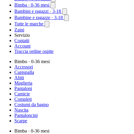
Bimba
· 0-36 mesi
Bambini e ragazzi
· 3-18
Bambine e ragazze
· 3-18
Tutte le marche
Zaini
Servizio
Contatti
Account
Traccia ordine ospite
Bimbo
· 0-36 mesi
Accessori
Capispalla
Abiti
Maglieria
Pantaloni
Camicie
Completi
Costumi da bagno
Nascita
Pantaloncini
Scarpe
Bimba
· 0-36 mesi