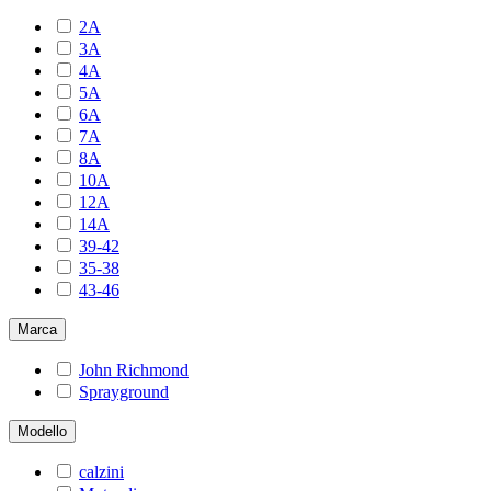
2A
3A
4A
5A
6A
7A
8A
10A
12A
14A
39-42
35-38
43-46
Marca
John Richmond
Sprayground
Modello
calzini