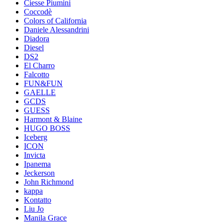
Ciesse Piumini
Coccodè
Colors of California
Daniele Alessandrini
Diadora
Diesel
DS2
El Charro
Falcotto
FUN&FUN
GAELLE
GCDS
GUESS
Harmont & Blaine
HUGO BOSS
Iceberg
ICON
Invicta
Ipanema
Jeckerson
John Richmond
kappa
Kontatto
Liu Jo
Manila Grace