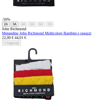
-50%
2A
3A
4A
5A
6A
7A
John Richmond
Mutandine John Richmond Multicolore Bambini e ragazzi
22,00 €
44,01 €

Aggiungi