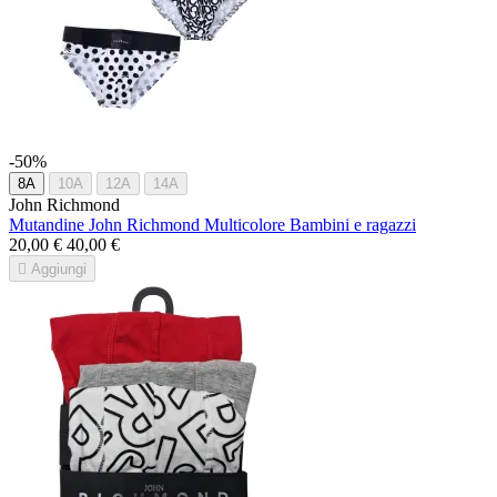
-50%
8A
10A
12A
14A
John Richmond
Mutandine John Richmond Multicolore Bambini e ragazzi
20,00 €
40,00 €

Aggiungi