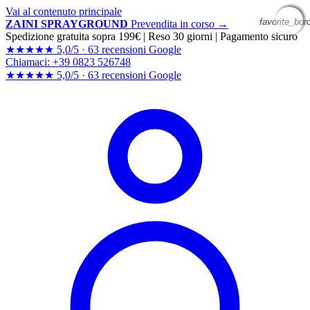
Vai al contenuto principale
favorite_bor
favorite_bor
favorite_bor
favorite_bor
ZAINI SPRAYGROUND
Prevendita in corso →
Spedizione gratuita sopra 199€
|
Reso 30 giorni
|
Pagamento sicuro
★★★★★
5,0/5 ·
63 recensioni Google
Chiamaci: +39 0823 526748
★★★★★
5,0/5 ·
63 recensioni
Google