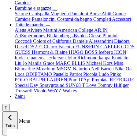
Camicie
Bambine e ragazze
Scarpe
Capispalla
Maglieria
Pantaloni
Borse
Abiti
Gonne
Camicie
Pantaloncini
Costumi da bagno
Completi
Accessori
Tutte le marche
Aletta
Alviero Martini
American College
AR.IN
ArtSupermoney
Bikkembergs
Byblos
Ciesse Piumini
Coccodè
Colors of California
Daniele Alessandrini
Diadora
Diesel
DS2
El Charro
Falcotto
FUN&FUN
GAELLE
GCDS
GUESS
Harmont & Blaine
HUGO BOSS
Iceberg
ICON
Invicta
Ipanema
Jeckerson
John Richmond
kappa
Kontatto
Liu Jo
Manila Grace
MARC ELLIS
Michael Kors
Miss
Blumarine
Moschino
MSGM
Naturino
Neil Barrett
Nike
Oca
Loca
ODIETAMO
Pastello
Patriot
Piccola Ludo
Pinko
POLO RALPH LAUREN
Pom D'Api
Premiata
REFRIGUE
Special Day
Sprayground
SUN68
T-Love
Tommy Hilfiger
Trussardi
Vicolo
W6YZ
Walkey
Zaini

Menu
Tutto