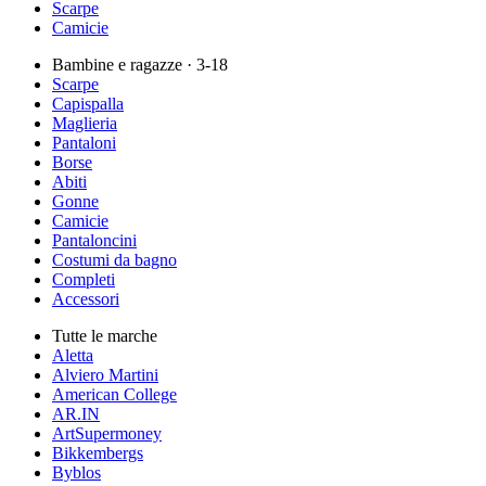
Scarpe
Camicie
Bambine e ragazze
· 3-18
Scarpe
Capispalla
Maglieria
Pantaloni
Borse
Abiti
Gonne
Camicie
Pantaloncini
Costumi da bagno
Completi
Accessori
Tutte le marche
Aletta
Alviero Martini
American College
AR.IN
ArtSupermoney
Bikkembergs
Byblos