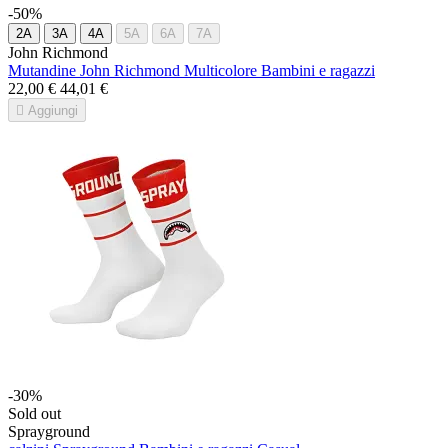
-50%
2A
3A
4A
5A
6A
7A
John Richmond
Mutandine John Richmond Multicolore Bambini e ragazzi
22,00 €
44,01 €

Aggiungi
-30%
Sold out
Sprayground