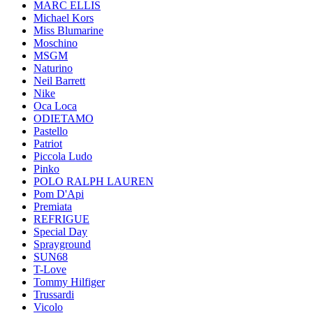
MARC ELLIS
Michael Kors
Miss Blumarine
Moschino
MSGM
Naturino
Neil Barrett
Nike
Oca Loca
ODIETAMO
Pastello
Patriot
Piccola Ludo
Pinko
POLO RALPH LAUREN
Pom D'Api
Premiata
REFRIGUE
Special Day
Sprayground
SUN68
T-Love
Tommy Hilfiger
Trussardi
Vicolo