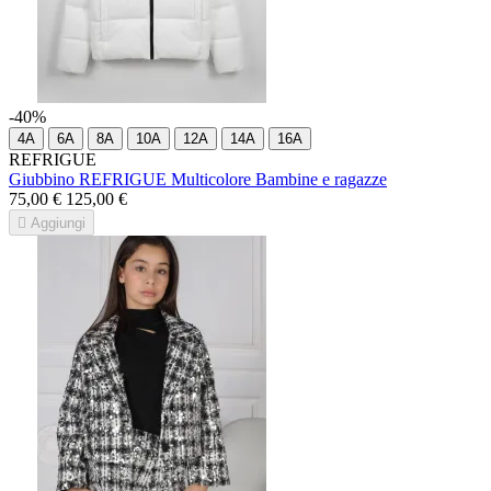
-40%
4A
6A
8A
10A
12A
14A
16A
REFRIGUE
Giubbino REFRIGUE Multicolore Bambine e ragazze
75,00 €
125,00 €

Aggiungi