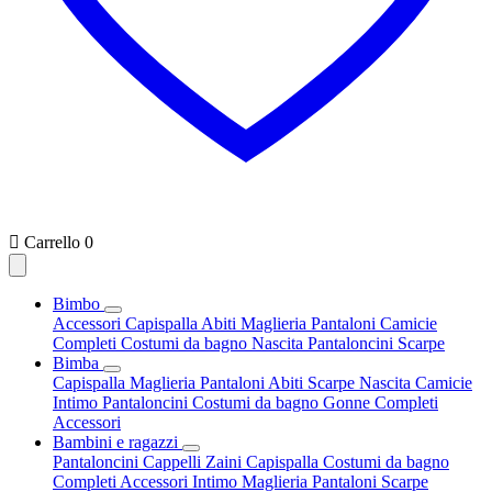

Carrello
0
Bimbo
Accessori
Capispalla
Abiti
Maglieria
Pantaloni
Camicie
Completi
Costumi da bagno
Nascita
Pantaloncini
Scarpe
Bimba
Capispalla
Maglieria
Pantaloni
Abiti
Scarpe
Nascita
Camicie
Intimo
Pantaloncini
Costumi da bagno
Gonne
Completi
Accessori
Bambini e ragazzi
Pantaloncini
Cappelli
Zaini
Capispalla
Costumi da bagno
Completi
Accessori
Intimo
Maglieria
Pantaloni
Scarpe