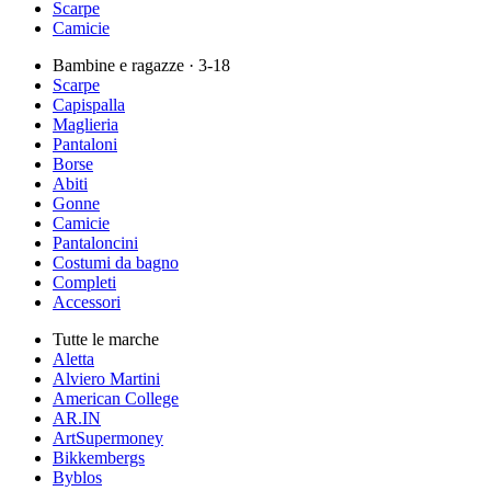
Scarpe
Camicie
Bambine e ragazze
· 3-18
Scarpe
Capispalla
Maglieria
Pantaloni
Borse
Abiti
Gonne
Camicie
Pantaloncini
Costumi da bagno
Completi
Accessori
Tutte le marche
Aletta
Alviero Martini
American College
AR.IN
ArtSupermoney
Bikkembergs
Byblos