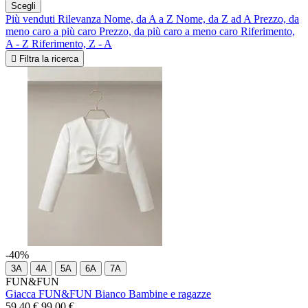
Scegli
Più venduti
Rilevanza
Nome, da A a Z
Nome, da Z ad A
Prezzo, da
meno caro a più caro
Prezzo, da più caro a meno caro
Riferimento,
A - Z
Riferimento, Z - A

Filtra la ricerca
-40%
3A
4A
5A
6A
7A
FUN&FUN
Giacca FUN&FUN Bianco Bambine e ragazze
59,40 €
99,00 €