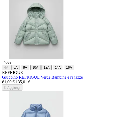
-40%
4A
6A
8A
10A
12A
14A
16A
REFRIGUE
Giubbino REFRIGUE Verde Bambine e ragazze
81,00 €
135,01 €

Aggiungi