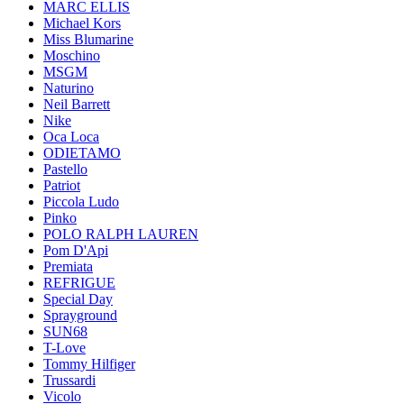
MARC ELLIS
Michael Kors
Miss Blumarine
Moschino
MSGM
Naturino
Neil Barrett
Nike
Oca Loca
ODIETAMO
Pastello
Patriot
Piccola Ludo
Pinko
POLO RALPH LAUREN
Pom D'Api
Premiata
REFRIGUE
Special Day
Sprayground
SUN68
T-Love
Tommy Hilfiger
Trussardi
Vicolo