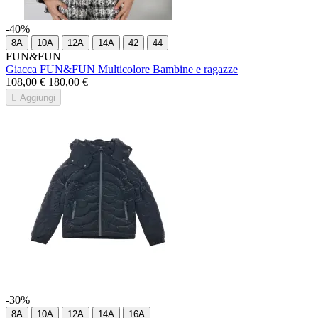
-40%
8A
10A
12A
14A
42
44
FUN&FUN
Giacca FUN&FUN Multicolore Bambine e ragazze
108,00 €
180,00 €

Aggiungi
-30%
8A
10A
12A
14A
16A