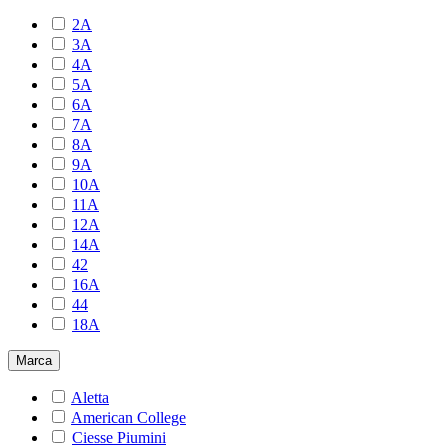
2A
3A
4A
5A
6A
7A
8A
9A
10A
11A
12A
14A
42
16A
44
18A
Marca
Aletta
American College
Ciesse Piumini