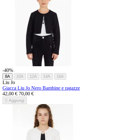
-40%
8A
10A
12A
14A
16A
Liu Jo
Giacca Liu Jo Nero Bambine e ragazze
42,00 €
70,00 €

Aggiungi