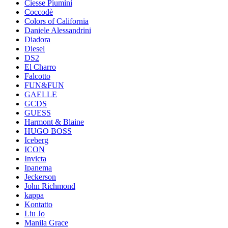
Ciesse Piumini
Coccodè
Colors of California
Daniele Alessandrini
Diadora
Diesel
DS2
El Charro
Falcotto
FUN&FUN
GAELLE
GCDS
GUESS
Harmont & Blaine
HUGO BOSS
Iceberg
ICON
Invicta
Ipanema
Jeckerson
John Richmond
kappa
Kontatto
Liu Jo
Manila Grace