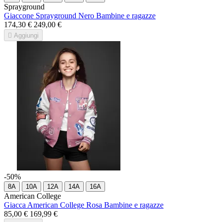
Sprayground
Giaccone Sprayground Nero Bambine e ragazze
174,30 €
249,00 €

Aggiungi
-50%
8A
10A
12A
14A
16A
American College
Giacca American College Rosa Bambine e ragazze
85,00 €
169,99 €