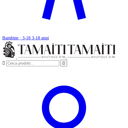
Bambine · 3-18
3-18 anni

