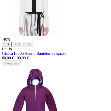
-40%
10A
12A
14A
Liu Jo
Giacca Liu Jo Avorio Bambine e ragazze
60,00 €
100,00 €

Aggiungi