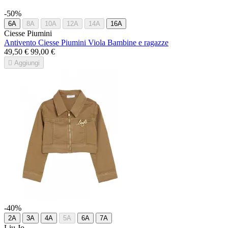
-50%
6A
8A
10A
12A
14A
16A
Ciesse Piumini
Antivento Ciesse Piumini Viola Bambine e ragazze
49,50 €
99,00 €

Aggiungi
-40%
2A
3A
4A
5A
6A
7A
Liu Jo