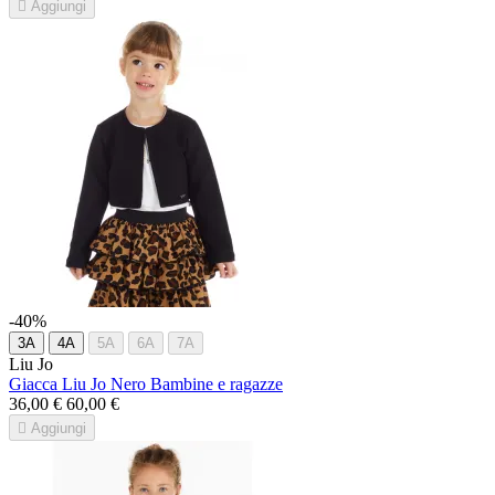

Aggiungi
-40%
3A
4A
5A
6A
7A
Liu Jo
Giacca Liu Jo Nero Bambine e ragazze
36,00 €
60,00 €

Aggiungi