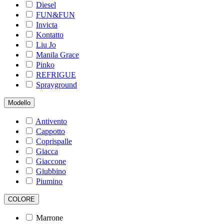
Diesel
FUN&FUN
Invicta
Kontatto
Liu Jo
Manila Grace
Pinko
REFRIGUE
Sprayground
Modello
Antivento
Cappotto
Coprispalle
Giacca
Giaccone
Giubbino
Piumino
COLORE
Marrone