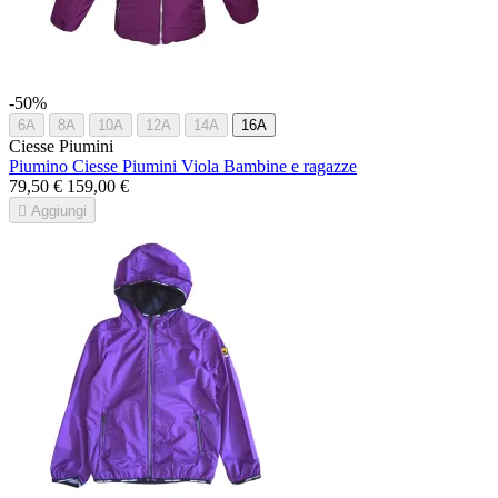
-50%
6A
8A
10A
12A
14A
16A
Ciesse Piumini
Piumino Ciesse Piumini Viola Bambine e ragazze
79,50 €
159,00 €

Aggiungi