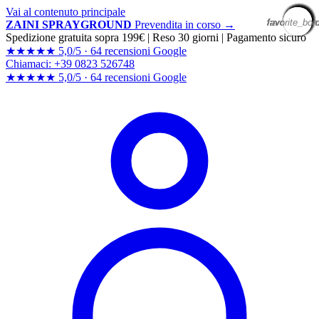
Vai al contenuto principale
favorite_bor
favorite_bor
favorite_bor
favorite_bor
favorite_bor
favorite_bor
favorite_bor
favorite_bor
favorite_bor
favorite_bor
favorite_bor
favorite_bor
favorite_bor
favorite_bor
favorite_bor
favorite_bor
favorite_bor
favorite_bor
favorite_bor
favorite_bor
ZAINI SPRAYGROUND
Prevendita in corso →
Spedizione gratuita sopra 199€
|
Reso 30 giorni
|
Pagamento sicuro
★★★★★
5,0/5 ·
64 recensioni Google
Chiamaci: +39 0823 526748
★★★★★
5,0/5 ·
64 recensioni
Google