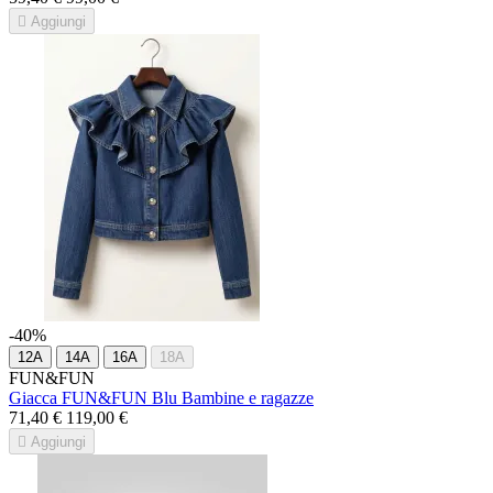

Aggiungi
-40%
12A
14A
16A
18A
FUN&FUN
Giacca FUN&FUN Blu Bambine e ragazze
71,40 €
119,00 €

Aggiungi