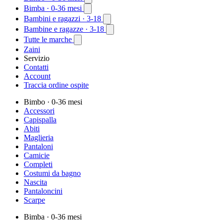
Bimba
· 0-36 mesi
Bambini e ragazzi
· 3-18
Bambine e ragazze
· 3-18
Tutte le marche
Zaini
Servizio
Contatti
Account
Traccia ordine ospite
Bimbo
· 0-36 mesi
Accessori
Capispalla
Abiti
Maglieria
Pantaloni
Camicie
Completi
Costumi da bagno
Nascita
Pantaloncini
Scarpe
Bimba
· 0-36 mesi