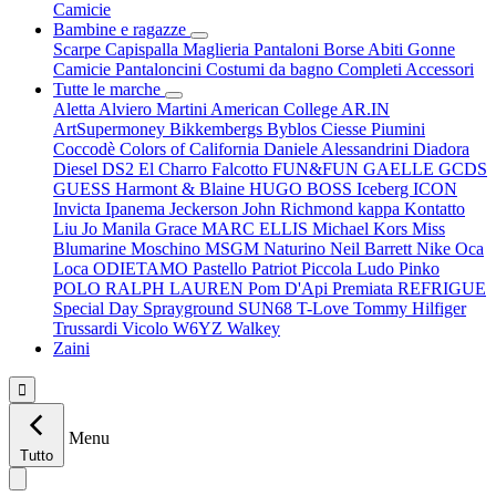
Camicie
Bambine e ragazze
Scarpe
Capispalla
Maglieria
Pantaloni
Borse
Abiti
Gonne
Camicie
Pantaloncini
Costumi da bagno
Completi
Accessori
Tutte le marche
Aletta
Alviero Martini
American College
AR.IN
ArtSupermoney
Bikkembergs
Byblos
Ciesse Piumini
Coccodè
Colors of California
Daniele Alessandrini
Diadora
Diesel
DS2
El Charro
Falcotto
FUN&FUN
GAELLE
GCDS
GUESS
Harmont & Blaine
HUGO BOSS
Iceberg
ICON
Invicta
Ipanema
Jeckerson
John Richmond
kappa
Kontatto
Liu Jo
Manila Grace
MARC ELLIS
Michael Kors
Miss
Blumarine
Moschino
MSGM
Naturino
Neil Barrett
Nike
Oca
Loca
ODIETAMO
Pastello
Patriot
Piccola Ludo
Pinko
POLO RALPH LAUREN
Pom D'Api
Premiata
REFRIGUE
Special Day
Sprayground
SUN68
T-Love
Tommy Hilfiger
Trussardi
Vicolo
W6YZ
Walkey
Zaini

Menu
Tutto