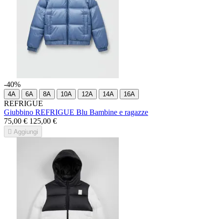
-40%
4A
6A
8A
10A
12A
14A
16A
REFRIGUE
Giubbino REFRIGUE Blu Bambine e ragazze
75,00 €
125,00 €

Aggiungi