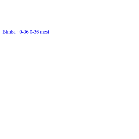
Bimba · 0-36
0-36 mesi