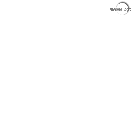
favorite_bor
favorite_bor
favorite_bor
favorite_bor
favorite_bor
favorite_bor
favorite_bor