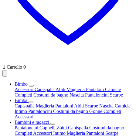

Carrello
0
Bimbo
Accessori
Capispalla
Abiti
Maglieria
Pantaloni
Camicie
Completi
Costumi da bagno
Nascita
Pantaloncini
Scarpe
Bimba
Capispalla
Maglieria
Pantaloni
Abiti
Scarpe
Nascita
Camicie
Intimo
Pantaloncini
Costumi da bagno
Gonne
Completi
Accessori
Bambini e ragazzi
Pantaloncini
Cappelli
Zaini
Capispalla
Costumi da bagno
Completi
Accessori
Intimo
Maglieria
Pantaloni
Scarpe