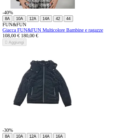
-40%
8A
10A
12A
14A
42
44
FUN&FUN
Giacca FUN&FUN Multicolore Bambine e ragazze
108,00 €
180,00 €

Aggiungi
-30%
8A
10A
12A
14A
16A