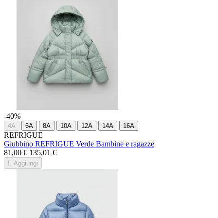
-40%
4A
6A
8A
10A
12A
14A
16A
REFRIGUE
Giubbino REFRIGUE Verde Bambine e ragazze
81,00 €
135,01 €

Aggiungi