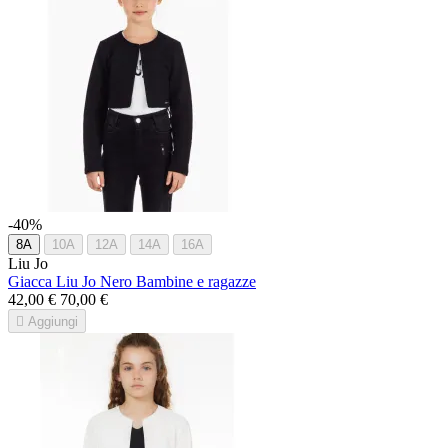
-40%
8A
10A
12A
14A
16A
Liu Jo
Giacca Liu Jo Nero Bambine e ragazze
42,00 €
70,00 €

Aggiungi