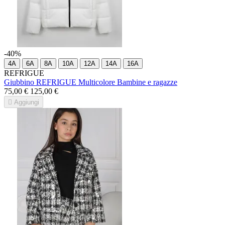
-40%
4A
6A
8A
10A
12A
14A
16A
REFRIGUE
Giubbino REFRIGUE Multicolore Bambine e ragazze
75,00 €
125,00 €

Aggiungi