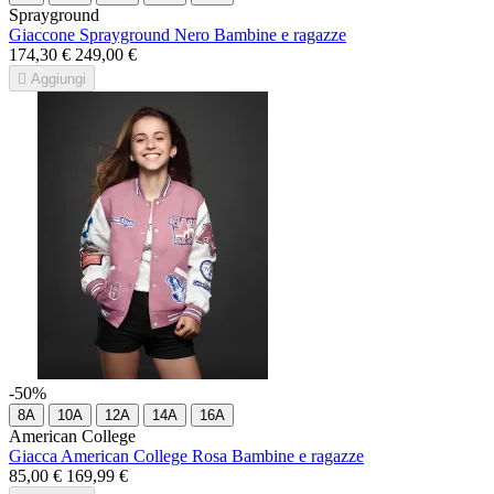
Sprayground
Giaccone Sprayground Nero Bambine e ragazze
174,30 €
249,00 €

Aggiungi
-50%
8A
10A
12A
14A
16A
American College
Giacca American College Rosa Bambine e ragazze
85,00 €
169,99 €