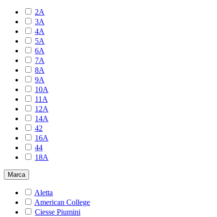
2A
3A
4A
5A
6A
7A
8A
9A
10A
11A
12A
14A
42
16A
44
18A
Marca
Aletta
American College
Ciesse Piumini