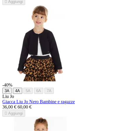

Aggiungi
-40%
3A
4A
5A
6A
7A
Liu Jo
Giacca Liu Jo Nero Bambine e ragazze
36,00 €
60,00 €

Aggiungi