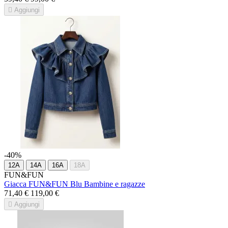

Aggiungi
-40%
12A
14A
16A
18A
FUN&FUN
Giacca FUN&FUN Blu Bambine e ragazze
71,40 €
119,00 €

Aggiungi