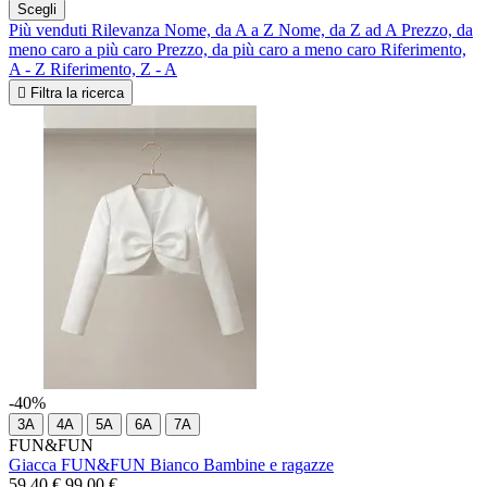
Scegli
Più venduti
Rilevanza
Nome, da A a Z
Nome, da Z ad A
Prezzo, da
meno caro a più caro
Prezzo, da più caro a meno caro
Riferimento,
A - Z
Riferimento, Z - A

Filtra la ricerca
-40%
3A
4A
5A
6A
7A
FUN&FUN
Giacca FUN&FUN Bianco Bambine e ragazze
59,40 €
99,00 €