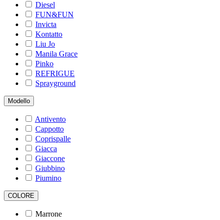
Diesel
FUN&FUN
Invicta
Kontatto
Liu Jo
Manila Grace
Pinko
REFRIGUE
Sprayground
Modello
Antivento
Cappotto
Coprispalle
Giacca
Giaccone
Giubbino
Piumino
COLORE
Marrone