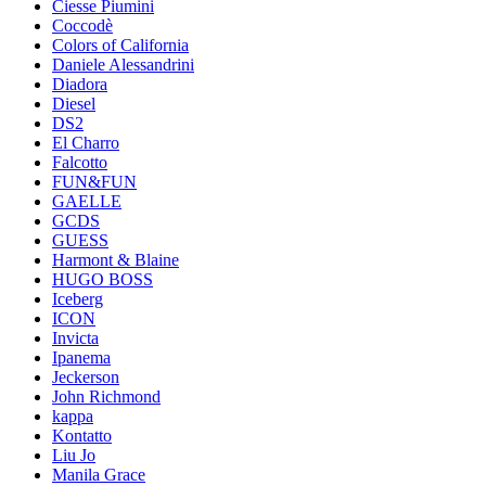
Ciesse Piumini
Coccodè
Colors of California
Daniele Alessandrini
Diadora
Diesel
DS2
El Charro
Falcotto
FUN&FUN
GAELLE
GCDS
GUESS
Harmont & Blaine
HUGO BOSS
Iceberg
ICON
Invicta
Ipanema
Jeckerson
John Richmond
kappa
Kontatto
Liu Jo
Manila Grace