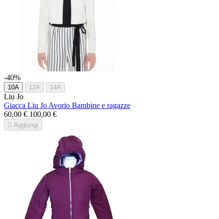
-40%
10A
12A
14A
Liu Jo
Giacca Liu Jo Avorio Bambine e ragazze
60,00 €
100,00 €

Aggiungi