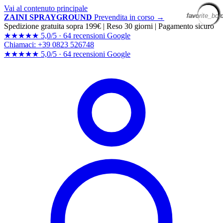
Vai al contenuto principale
favorite_bor
favorite_bor
favorite_bor
favorite_bor
favorite_bor
favorite_bor
favorite_bor
favorite_bor
favorite_bor
favorite_bor
favorite_bor
favorite_bor
favorite_bor
favorite_bor
favorite_bor
favorite_bor
favorite_bor
favorite_bor
favorite_bor
favorite_bor
ZAINI SPRAYGROUND
Prevendita in corso →
Spedizione gratuita sopra 199€
|
Reso 30 giorni
|
Pagamento sicuro
★★★★★
5,0/5 ·
64 recensioni Google
Chiamaci: +39 0823 526748
★★★★★
5,0/5 ·
64 recensioni
Google