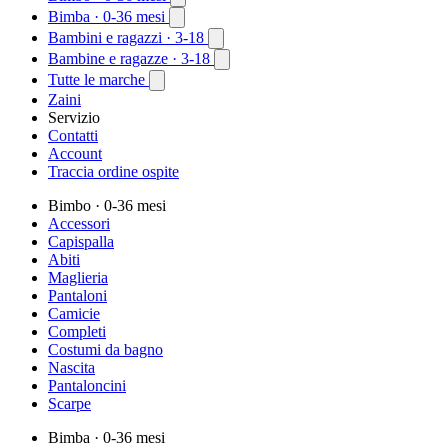
Bimba
· 0-36 mesi
Bambini e ragazzi
· 3-18
Bambine e ragazze
· 3-18
Tutte le marche
Zaini
Servizio
Contatti
Account
Traccia ordine ospite
Bimbo
· 0-36 mesi
Accessori
Capispalla
Abiti
Maglieria
Pantaloni
Camicie
Completi
Costumi da bagno
Nascita
Pantaloncini
Scarpe
Bimba
· 0-36 mesi