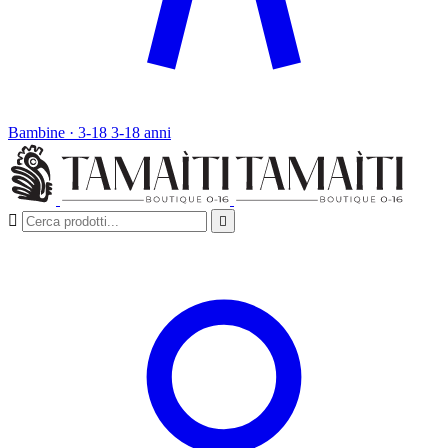
Bambine · 3-18
3-18 anni

