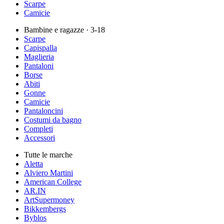
Scarpe
Camicie
Bambine e ragazze
· 3-18
Scarpe
Capispalla
Maglieria
Pantaloni
Borse
Abiti
Gonne
Camicie
Pantaloncini
Costumi da bagno
Completi
Accessori
Tutte le marche
Aletta
Alviero Martini
American College
AR.IN
ArtSupermoney
Bikkembergs
Byblos