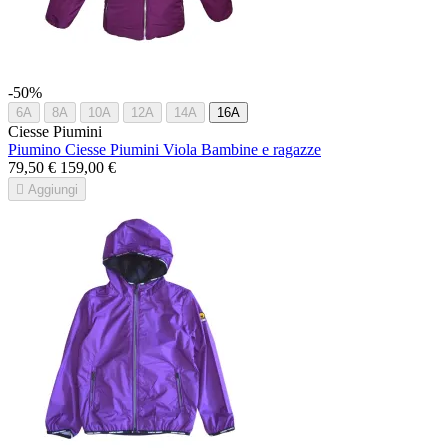
-50%
6A
8A
10A
12A
14A
16A
Ciesse Piumini
Piumino Ciesse Piumini Viola Bambine e ragazze
79,50 €
159,00 €

Aggiungi