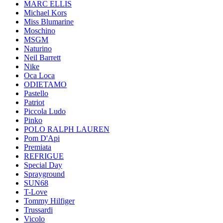
MARC ELLIS
Michael Kors
Miss Blumarine
Moschino
MSGM
Naturino
Neil Barrett
Nike
Oca Loca
ODIETAMO
Pastello
Patriot
Piccola Ludo
Pinko
POLO RALPH LAUREN
Pom D'Api
Premiata
REFRIGUE
Special Day
Sprayground
SUN68
T-Love
Tommy Hilfiger
Trussardi
Vicolo