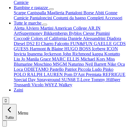
Camicie
Bambine e ragazze
Scarpe
Capispalla
Maglieria
Pantaloni
Borse
Abiti
Gonne
Camicie
Pantaloncini
Costumi da bagno
Completi
Accessori
Tutte le marche
Aletta
Alviero Martini
American College
AR.IN
ArtSupermoney
Bikkembergs
Byblos
Ciesse Piumini
Coccodè
Colors of California
Daniele Alessandrini
Diadora
Diesel
DS2
El Charro
Falcotto
FUN&FUN
GAELLE
GCDS
GUESS
Harmont & Blaine
HUGO BOSS
Iceberg
ICON
Invicta
Ipanema
Jeckerson
John Richmond
kappa
Kontatto
Liu Jo
Manila Grace
MARC ELLIS
Michael Kors
Miss
Blumarine
Moschino
MSGM
Naturino
Neil Barrett
Nike
Oca
Loca
ODIETAMO
Pastello
Patriot
Piccola Ludo
Pinko
POLO RALPH LAUREN
Pom D'Api
Premiata
REFRIGUE
Special Day
Sprayground
SUN68
T-Love
Tommy Hilfiger
Trussardi
Vicolo
W6YZ
Walkey
Zaini

Menu
Tutto