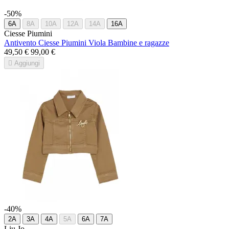
-50%
6A
8A
10A
12A
14A
16A
Ciesse Piumini
Antivento Ciesse Piumini Viola Bambine e ragazze
49,50 €
99,00 €

Aggiungi
-40%
2A
3A
4A
5A
6A
7A
Liu Jo