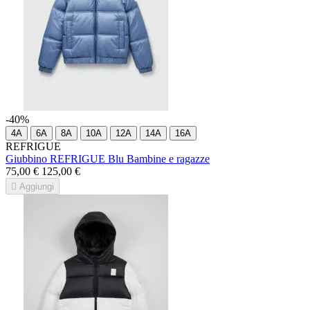
-40%
4A
6A
8A
10A
12A
14A
16A
REFRIGUE
Giubbino REFRIGUE Blu Bambine e ragazze
75,00 €
125,00 €

Aggiungi