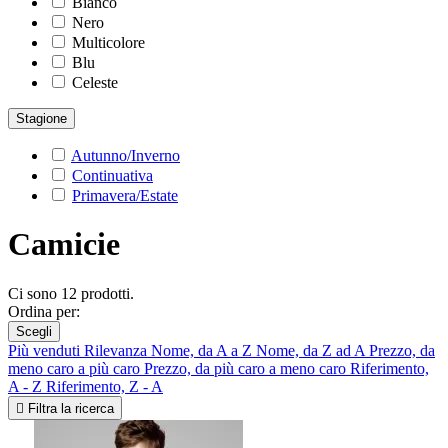
Bianco
Nero
Multicolore
Blu
Celeste
Stagione
Autunno/Inverno
Continuativa
Primavera/Estate
Camicie
Ci sono 12 prodotti.
Ordina per:
Scegli
Più venduti
Rilevanza
Nome, da A a Z
Nome, da Z ad A
Prezzo, da
meno caro a più caro
Prezzo, da più caro a meno caro
Riferimento,
A - Z
Riferimento, Z - A

Filtra la ricerca