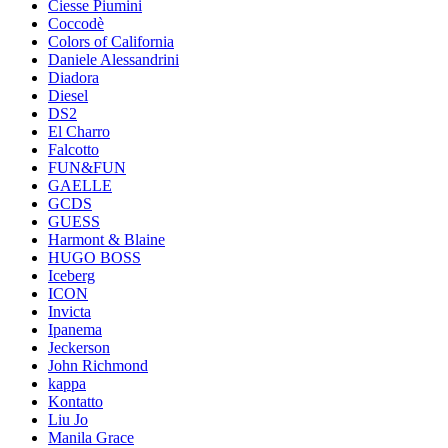
Ciesse Piumini
Coccodè
Colors of California
Daniele Alessandrini
Diadora
Diesel
DS2
El Charro
Falcotto
FUN&FUN
GAELLE
GCDS
GUESS
Harmont & Blaine
HUGO BOSS
Iceberg
ICON
Invicta
Ipanema
Jeckerson
John Richmond
kappa
Kontatto
Liu Jo
Manila Grace