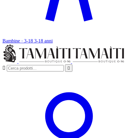
Bambine · 3-18
3-18 anni

