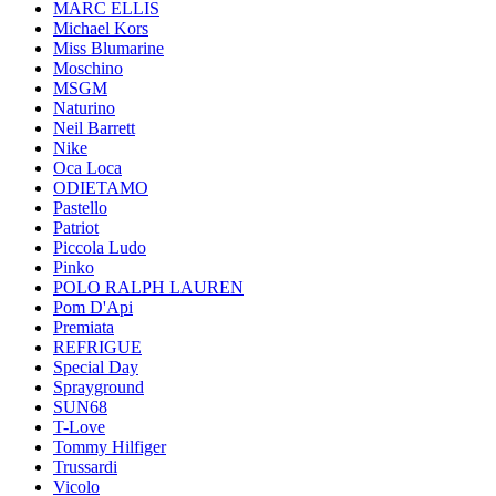
MARC ELLIS
Michael Kors
Miss Blumarine
Moschino
MSGM
Naturino
Neil Barrett
Nike
Oca Loca
ODIETAMO
Pastello
Patriot
Piccola Ludo
Pinko
POLO RALPH LAUREN
Pom D'Api
Premiata
REFRIGUE
Special Day
Sprayground
SUN68
T-Love
Tommy Hilfiger
Trussardi
Vicolo