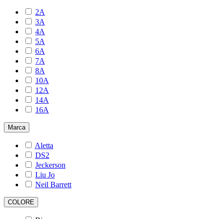
2A
3A
4A
5A
6A
7A
8A
10A
12A
14A
16A
Marca
Aletta
DS2
Jeckerson
Liu Jo
Neil Barrett
COLORE