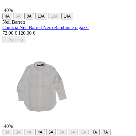
-40%
4A
6A
8A
10A
12A
14A
Neil Barrett
Camicia Neil Barrett Nero Bambini e ragazzi
72,00 €
120,00 €

Aggiungi
-40%
3A
3A
4A
4A
5A
5A
6A
6A
7A
7A