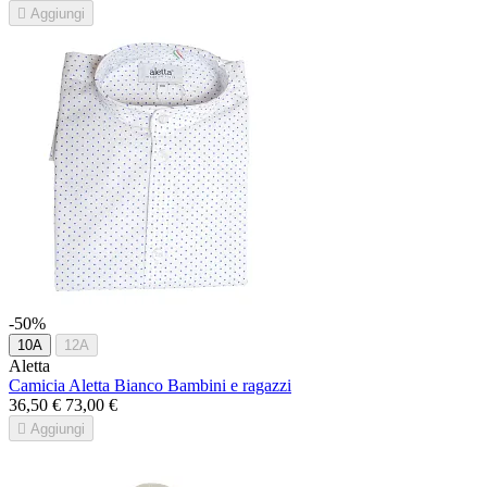

Aggiungi
-50%
10A
12A
Aletta
Camicia Aletta Bianco Bambini e ragazzi
36,50 €
73,00 €

Aggiungi