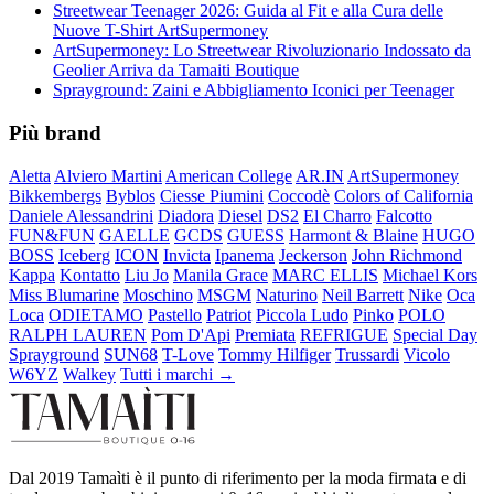
Streetwear Teenager 2026: Guida al Fit e alla Cura delle
Nuove T-Shirt ArtSupermoney
ArtSupermoney: Lo Streetwear Rivoluzionario Indossato da
Geolier Arriva da Tamaiti Boutique
Sprayground: Zaini e Abbigliamento Iconici per Teenager
Più brand
Aletta
Alviero Martini
American College
AR.IN
ArtSupermoney
Bikkembergs
Byblos
Ciesse Piumini
Coccodè
Colors of California
Daniele Alessandrini
Diadora
Diesel
DS2
El Charro
Falcotto
FUN&FUN
GAELLE
GCDS
GUESS
Harmont & Blaine
HUGO
BOSS
Iceberg
ICON
Invicta
Ipanema
Jeckerson
John Richmond
Kappa
Kontatto
Liu Jo
Manila Grace
MARC ELLIS
Michael Kors
Miss Blumarine
Moschino
MSGM
Naturino
Neil Barrett
Nike
Oca
Loca
ODIETAMO
Pastello
Patriot
Piccola Ludo
Pinko
POLO
RALPH LAUREN
Pom D'Api
Premiata
REFRIGUE
Special Day
Sprayground
SUN68
T-Love
Tommy Hilfiger
Trussardi
Vicolo
W6YZ
Walkey
Tutti i marchi →
Dal 2019 Tamaìti è il punto di riferimento per la moda firmata e di