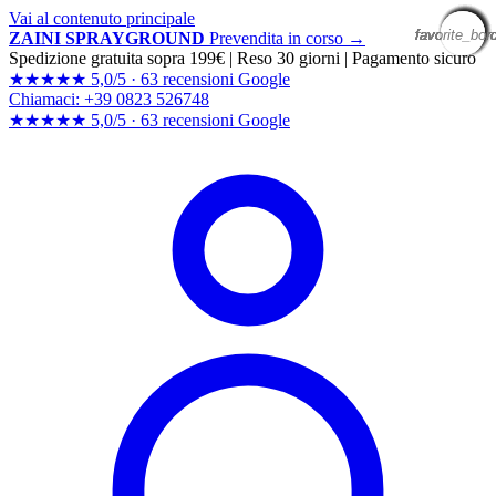
Vai al contenuto principale
favorite_bor
favorite_bor
favorite_bor
favorite_bor
favorite_bor
favorite_bor
favorite_bor
favorite_bor
favorite_bor
favorite_bor
favorite_bor
favorite_bor
ZAINI SPRAYGROUND
Prevendita in corso →
Spedizione gratuita sopra 199€
|
Reso 30 giorni
|
Pagamento sicuro
★★★★★
5,0/5 ·
63 recensioni Google
Chiamaci: +39 0823 526748
★★★★★
5,0/5 ·
63 recensioni
Google