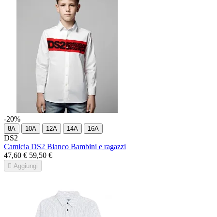
-20%
8A
10A
12A
14A
16A
DS2
Camicia DS2 Bianco Bambini e ragazzi
47,60 €
59,50 €

Aggiungi