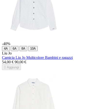
-40%
4A
6A
8A
10A
Liu Jo
Camicia Liu Jo Multicolore Bambini e ragazzi
54,00 €
90,00 €

Aggiungi