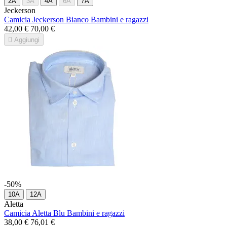
2A
3A
4A
6A
7A
Jeckerson
Camicia Jeckerson Bianco Bambini e ragazzi
42,00 €
70,00 €

Aggiungi
-50%
10A
12A
Aletta
Camicia Aletta Blu Bambini e ragazzi
38,00 €
76,01 €