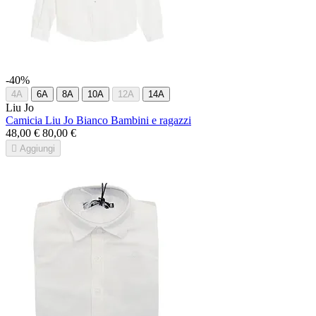
-40%
4A
6A
8A
10A
12A
14A
Liu Jo
Camicia Liu Jo Bianco Bambini e ragazzi
48,00 €
80,00 €

Aggiungi