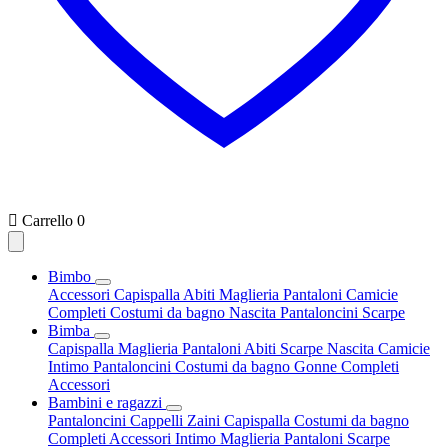

Carrello
0
Bimbo
Accessori
Capispalla
Abiti
Maglieria
Pantaloni
Camicie
Completi
Costumi da bagno
Nascita
Pantaloncini
Scarpe
Bimba
Capispalla
Maglieria
Pantaloni
Abiti
Scarpe
Nascita
Camicie
Intimo
Pantaloncini
Costumi da bagno
Gonne
Completi
Accessori
Bambini e ragazzi
Pantaloncini
Cappelli
Zaini
Capispalla
Costumi da bagno
Completi
Accessori
Intimo
Maglieria
Pantaloni
Scarpe