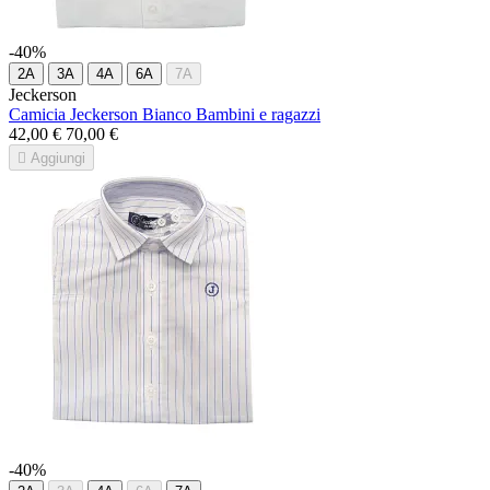
-40%
2A
3A
4A
6A
7A
Jeckerson
Camicia Jeckerson Bianco Bambini e ragazzi
42,00 €
70,00 €

Aggiungi
-40%