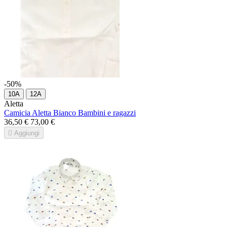
-50%
10A
12A
Aletta
Camicia Aletta Bianco Bambini e ragazzi
36,50 €
73,00 €

Aggiungi