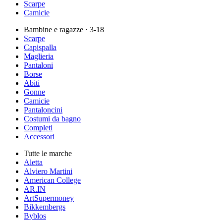
Scarpe
Camicie
Bambine e ragazze
· 3-18
Scarpe
Capispalla
Maglieria
Pantaloni
Borse
Abiti
Gonne
Camicie
Pantaloncini
Costumi da bagno
Completi
Accessori
Tutte le marche
Aletta
Alviero Martini
American College
AR.IN
ArtSupermoney
Bikkembergs
Byblos