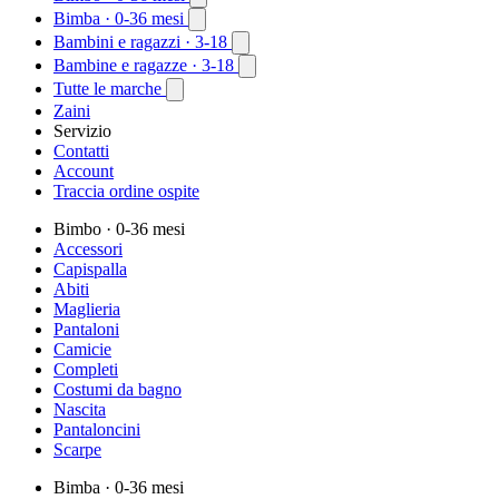
Bimba
· 0-36 mesi
Bambini e ragazzi
· 3-18
Bambine e ragazze
· 3-18
Tutte le marche
Zaini
Servizio
Contatti
Account
Traccia ordine ospite
Bimbo
· 0-36 mesi
Accessori
Capispalla
Abiti
Maglieria
Pantaloni
Camicie
Completi
Costumi da bagno
Nascita
Pantaloncini
Scarpe
Bimba
· 0-36 mesi