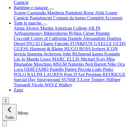
Camicie
Bambine e ragazze
Scarpe
Capispalla
Maglieria
Pantaloni
Borse
Abiti
Gonne
Camicie
Pantaloncini
Costumi da bagno
Completi
Accessori
Tutte le marche
Aletta
Alviero Martini
American College
AR.IN
ArtSupermoney
Bikkembergs
Byblos
Ciesse Piumini
Coccodè
Colors of California
Daniele Alessandrini
Diadora
Diesel
DS2
El Charro
Falcotto
FUN&FUN
GAELLE
GCDS
GUESS
Harmont & Blaine
HUGO BOSS
Iceberg
ICON
Invicta
Ipanema
Jeckerson
John Richmond
kappa
Kontatto
Liu Jo
Manila Grace
MARC ELLIS
Michael Kors
Miss
Blumarine
Moschino
MSGM
Naturino
Neil Barrett
Nike
Oca
Loca
ODIETAMO
Pastello
Patriot
Piccola Ludo
Pinko
POLO RALPH LAUREN
Pom D'Api
Premiata
REFRIGUE
Special Day
Sprayground
SUN68
T-Love
Tommy Hilfiger
Trussardi
Vicolo
W6YZ
Walkey
Zaini

Menu
Tutto