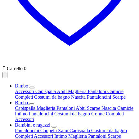

Carrello
0
Bimbo
Accessori
Capispalla
Abiti
Maglieria
Pantaloni
Camicie
Completi
Costumi da bagno
Nascita
Pantaloncini
Scarpe
Bimba
Capispalla
Maglieria
Pantaloni
Abiti
Scarpe
Nascita
Camicie
Intimo
Pantaloncini
Costumi da bagno
Gonne
Completi
Accessori
Bambini e ragazzi
Pantaloncini
Cappelli
Zaini
Capispalla
Costumi da bagno
Completi
Accessori
Intimo
Maglieria
Pantaloni
Scarpe