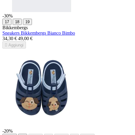
-30%
17
18
19
Bikkembergs
Sneakers Bikkembergs Bianco Bimbo
34,30 €
49,00 €

Aggiungi
-20%