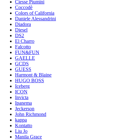
Ciesse Piumini
Coccodè
Colors of California
Daniele Alessandrini
Diadora
Diesel
DS2
El Charro
Falcotto
FUN&FUN
GAELLE
GCDS
GUESS
Harmont & Blaine
HUGO BOSS
Iceberg
ICON
Invicta
Ipanema
Jeckerson
John Richmond
kappa
Kontatto
Liu Jo
Manila Grace