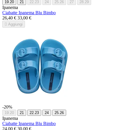
19.20
21
22.23
24
25.26
27
28.29
Ipanema
Ciabatte Ipanema Blu Bimbo
26,40 €
33,00 €

Aggiungi
-20%
19.20
21
22.23
24
25.26
Ipanema
Ciabatte Ipanema Blu Bimbo
24,00 €
30,00 €