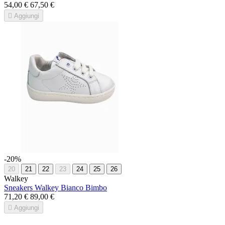
54,00 €
67,50 €

Aggiungi
-20%
20
21
22
23
24
25
26
Walkey
Sneakers Walkey Bianco Bimbo
71,20 €
89,00 €

Aggiungi