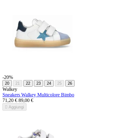
-20%
20
21
22
23
24
25
26
Walkey
Sneakers Walkey Multicolore Bimbo
71,20 €
89,00 €

Aggiungi