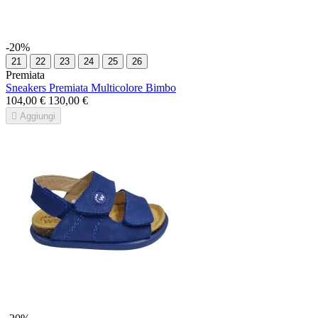
-20%
21
22
23
24
25
26
Premiata
Sneakers Premiata Multicolore Bimbo
104,00 €
130,00 €

Aggiungi