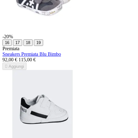
-20%
16
17
18
19
Premiata
Sneakers Premiata Blu Bimbo
92,00 €
115,00 €

Aggiungi