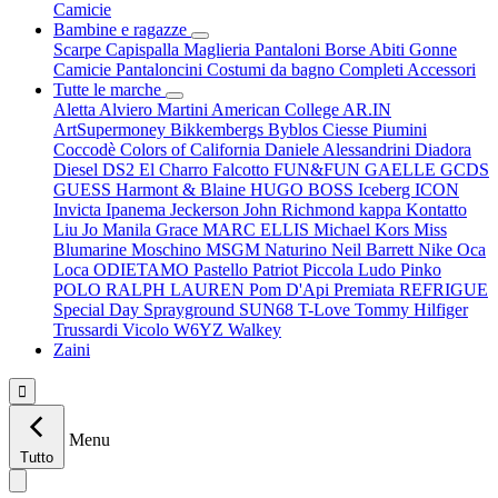
Camicie
Bambine e ragazze
Scarpe
Capispalla
Maglieria
Pantaloni
Borse
Abiti
Gonne
Camicie
Pantaloncini
Costumi da bagno
Completi
Accessori
Tutte le marche
Aletta
Alviero Martini
American College
AR.IN
ArtSupermoney
Bikkembergs
Byblos
Ciesse Piumini
Coccodè
Colors of California
Daniele Alessandrini
Diadora
Diesel
DS2
El Charro
Falcotto
FUN&FUN
GAELLE
GCDS
GUESS
Harmont & Blaine
HUGO BOSS
Iceberg
ICON
Invicta
Ipanema
Jeckerson
John Richmond
kappa
Kontatto
Liu Jo
Manila Grace
MARC ELLIS
Michael Kors
Miss
Blumarine
Moschino
MSGM
Naturino
Neil Barrett
Nike
Oca
Loca
ODIETAMO
Pastello
Patriot
Piccola Ludo
Pinko
POLO RALPH LAUREN
Pom D'Api
Premiata
REFRIGUE
Special Day
Sprayground
SUN68
T-Love
Tommy Hilfiger
Trussardi
Vicolo
W6YZ
Walkey
Zaini

Menu
Tutto