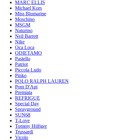
MARC ELLIS
Michael Kors
Miss Blumarine
Moschino
MSGM
Naturino
Neil Barrett
Nike
Oca Loca
ODIETAMO
Pastello
Patriot
Piccola Ludo
Pinko
POLO RALPH LAUREN
Pom D'Api
Premiata
REFRIGUE
Special Day
Sprayground
SUN68
T-Love
Tommy Hilfiger
Trussardi
Vicolo