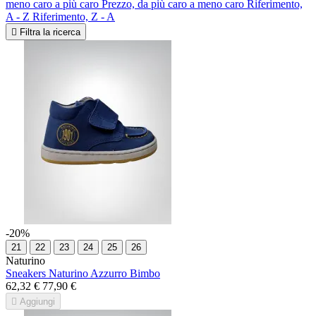
meno caro a più caro
Prezzo, da più caro a meno caro
Riferimento,
A - Z
Riferimento, Z - A

Filtra la ricerca
-20%
21
22
23
24
25
26
Naturino
Sneakers Naturino Azzurro Bimbo
62,32 €
77,90 €

Aggiungi