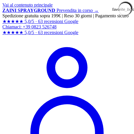
Vai al contenuto principale
favorite_bor
favorite_bor
favorite_bor
favorite_bor
favorite_bor
favorite_bor
favorite_bor
favorite_bor
favorite_bor
favorite_bor
favorite_bor
favorite_bor
favorite_bor
favorite_bor
favorite_bor
favorite_bor
favorite_bor
favorite_bor
favorite_bor
favorite_bor
ZAINI SPRAYGROUND
Prevendita in corso →
Spedizione gratuita sopra 199€
|
Reso 30 giorni
|
Pagamento sicuro
★★★★★
5,0/5 ·
63 recensioni Google
Chiamaci: +39 0823 526748
★★★★★
5,0/5 ·
63 recensioni
Google