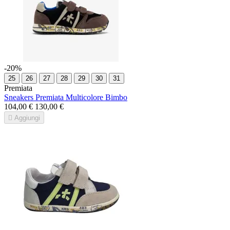
-20%
25
26
27
28
29
30
31
Premiata
Sneakers Premiata Multicolore Bimbo
104,00 €
130,00 €

Aggiungi