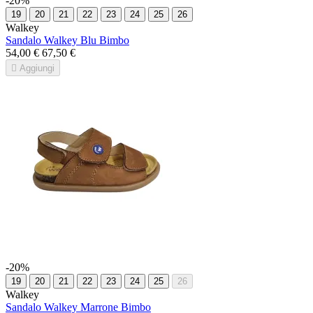
-20%
19
20
21
22
23
24
25
26
Walkey
Sandalo Walkey Blu Bimbo
54,00 €
67,50 €

Aggiungi
-20%
19
20
21
22
23
24
25
26
Walkey
Sandalo Walkey Marrone Bimbo