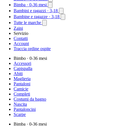
Bimba
· 0-36 mesi
Bambini e ragazzi
· 3-18
Bambine e ragazze
· 3-18
Tutte le marche
Zaini
Servizio
Contatti
Account
Traccia ordine ospite
Bimbo
· 0-36 mesi
Accessori
Capispalla
Abiti
Maglieria
Pantaloni
Camicie
Completi
Costumi da bagno
Nascita
Pantaloncini
Scarpe
Bimba
· 0-36 mesi