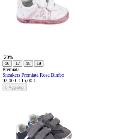
-20%
16
17
18
19
Premiata
Sneakers Premiata Rosa Bimbo
92,00 €
115,00 €

Aggiungi