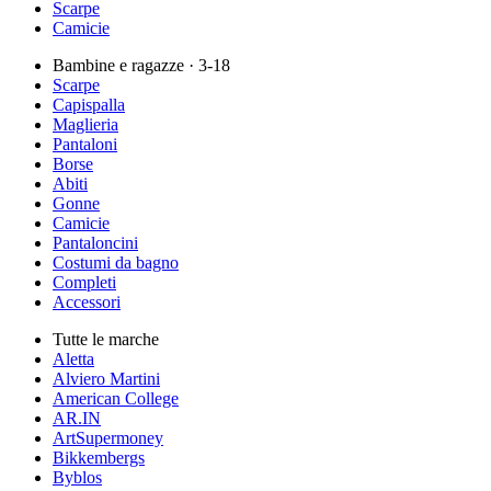
Scarpe
Camicie
Bambine e ragazze
· 3-18
Scarpe
Capispalla
Maglieria
Pantaloni
Borse
Abiti
Gonne
Camicie
Pantaloncini
Costumi da bagno
Completi
Accessori
Tutte le marche
Aletta
Alviero Martini
American College
AR.IN
ArtSupermoney
Bikkembergs
Byblos