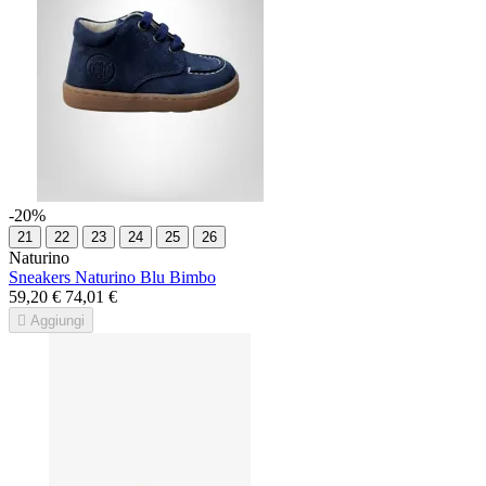
-20%
21
22
23
24
25
26
Naturino
Sneakers Naturino Blu Bimbo
59,20 €
74,01 €

Aggiungi