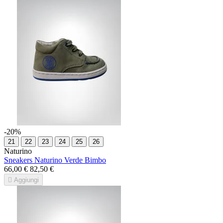
-20%
21
22
23
24
25
26
Naturino
Sneakers Naturino Verde Bimbo
66,00 €
82,50 €

Aggiungi