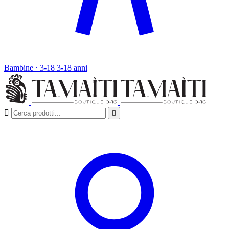
Bambine · 3-18
3-18 anni

