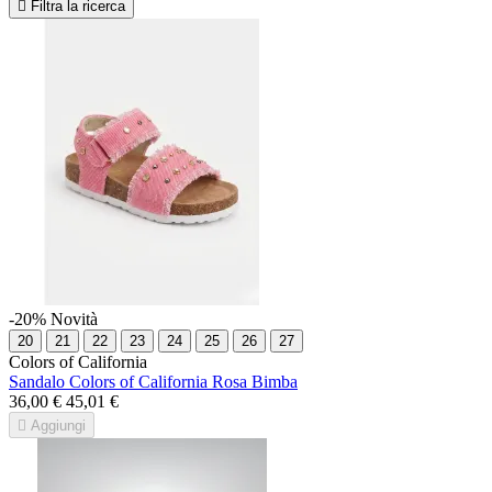

Filtra la ricerca
-20%
Novità
20
21
22
23
24
25
26
27
Colors of California
Sandalo Colors of California Rosa Bimba
36,00 €
45,01 €

Aggiungi