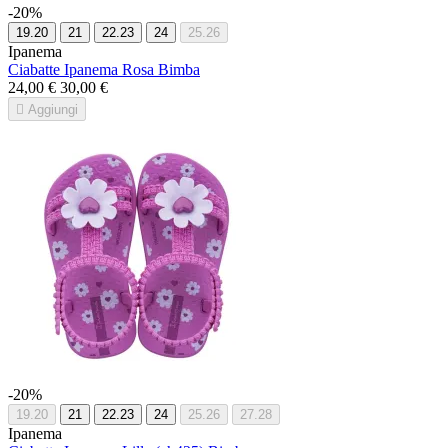
-20%
19.20
21
22.23
24
25.26
Ipanema
Ciabatte Ipanema Rosa Bimba
24,00 €
30,00 €

Aggiungi
-20%
19.20
21
22.23
24
25.26
27.28
Ipanema