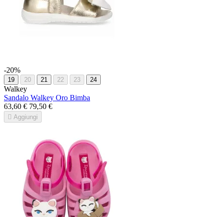
-20%
19
20
21
22
23
24
Walkey
Sandalo Walkey Oro Bimba
63,60 €
79,50 €

Aggiungi