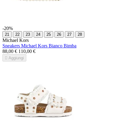
-20%
21
22
23
24
25
26
27
28
Michael Kors
Sneakers Michael Kors Bianco Bimba
88,00 €
110,00 €

Aggiungi