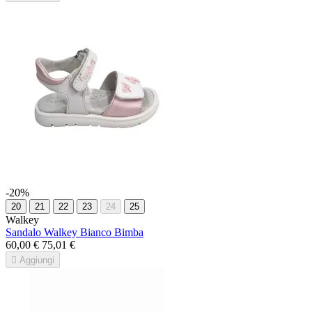
-20%
20
21
22
23
24
25
Walkey
Sandalo Walkey Bianco Bimba
60,00 €
75,01 €

Aggiungi