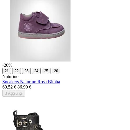
-20%
21
22
23
24
25
26
Naturino
Sneakers Naturino Rosa Bimba
69,52 €
86,90 €

Aggiungi