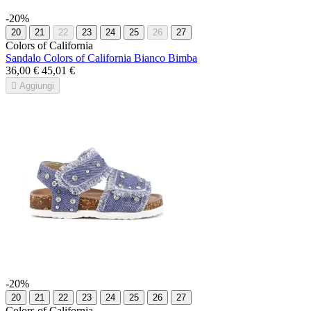
-20%
20
21
22
23
24
25
26
27
Colors of California
Sandalo Colors of California Bianco Bimba
36,00 €
45,01 €

Aggiungi
-20%
20
21
22
23
24
25
26
27
Colors of California