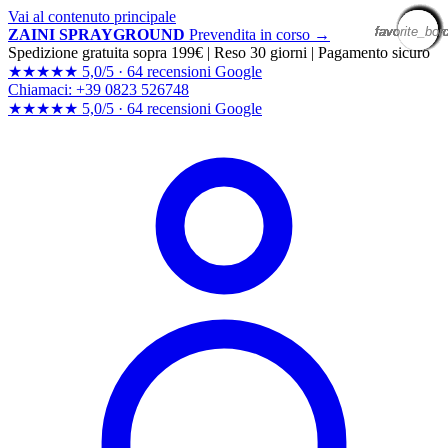
Vai al contenuto principale
favorite_bor
favorite_bor
favorite_bor
favorite_bor
favorite_bor
favorite_bor
favorite_bor
favorite_bor
favorite_bor
favorite_bor
favorite_bor
favorite_bor
favorite_bor
favorite_bor
favorite_bor
favorite_bor
favorite_bor
favorite_bor
favorite_bor
favorite_bor
ZAINI SPRAYGROUND
Prevendita in corso →
Spedizione gratuita sopra 199€
|
Reso 30 giorni
|
Pagamento sicuro
★★★★★
5,0/5 ·
64 recensioni Google
Chiamaci: +39 0823 526748
★★★★★
5,0/5 ·
64 recensioni
Google