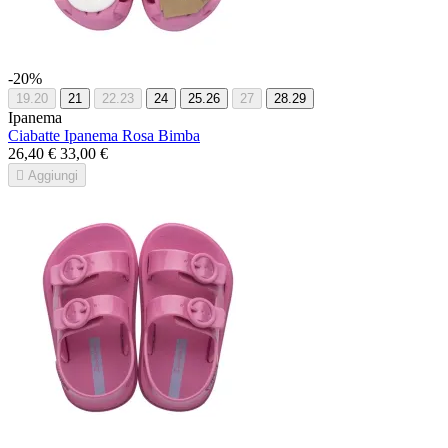
-20%
19.20
21
22.23
24
25.26
27
28.29
Ipanema
Ciabatte Ipanema Rosa Bimba
26,40 €
33,00 €

Aggiungi