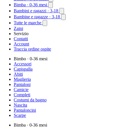
Bimba
· 0-36 mesi
Bambini e ragazzi
· 3-18
Bambine e ragazze
· 3-18
Tutte le marche
Zaini
Servizio
Contatti
Account
Traccia ordine ospite
Bimbo
· 0-36 mesi
Accessori
Capispalla
Abiti
Maglieria
Pantaloni
Camicie
Completi
Costumi da bagno
Nascita
Pantaloncini
Scarpe
Bimba
· 0-36 mesi