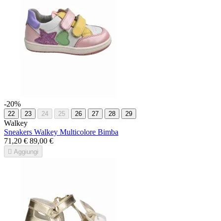
-20%
22
23
24
25
26
27
28
29
Walkey
Sneakers Walkey Multicolore Bimba
71,20 €
89,00 €

Aggiungi