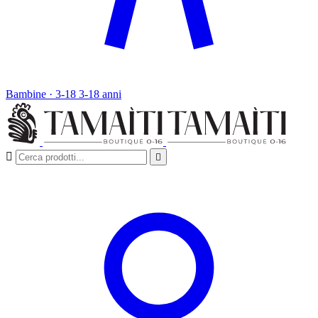
Bambine · 3-18
3-18 anni

