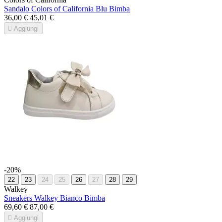
Sandalo Colors of California Blu Bimba
36,00 €
45,01 €

Aggiungi
-20%
22
23
24
25
26
27
28
29
Walkey
Sneakers Walkey Bianco Bimba
69,60 €
87,00 €

Aggiungi