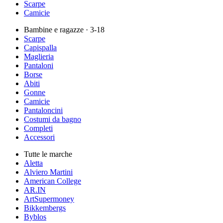
Scarpe
Camicie
Bambine e ragazze
· 3-18
Scarpe
Capispalla
Maglieria
Pantaloni
Borse
Abiti
Gonne
Camicie
Pantaloncini
Costumi da bagno
Completi
Accessori
Tutte le marche
Aletta
Alviero Martini
American College
AR.IN
ArtSupermoney
Bikkembergs
Byblos