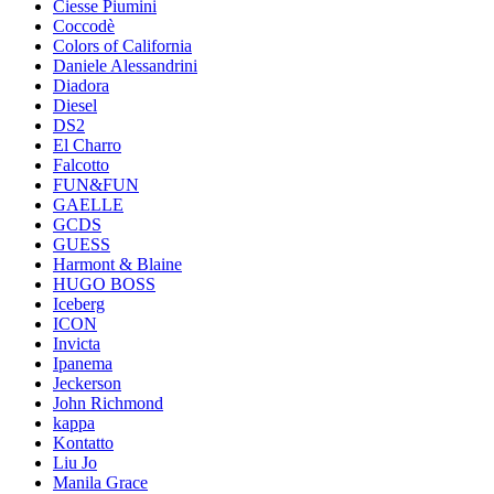
Ciesse Piumini
Coccodè
Colors of California
Daniele Alessandrini
Diadora
Diesel
DS2
El Charro
Falcotto
FUN&FUN
GAELLE
GCDS
GUESS
Harmont & Blaine
HUGO BOSS
Iceberg
ICON
Invicta
Ipanema
Jeckerson
John Richmond
kappa
Kontatto
Liu Jo
Manila Grace