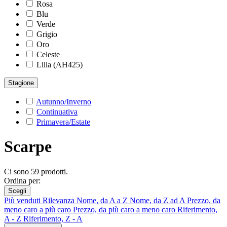
Rosa
Blu
Verde
Grigio
Oro
Celeste
Lilla (AH425)
Stagione
Autunno/Inverno
Continuativa
Primavera/Estate
Scarpe
Ci sono 59 prodotti.
Ordina per:
Scegli
Più venduti
Rilevanza
Nome, da A a Z
Nome, da Z ad A
Prezzo, da
meno caro a più caro
Prezzo, da più caro a meno caro
Riferimento,
A - Z
Riferimento, Z - A