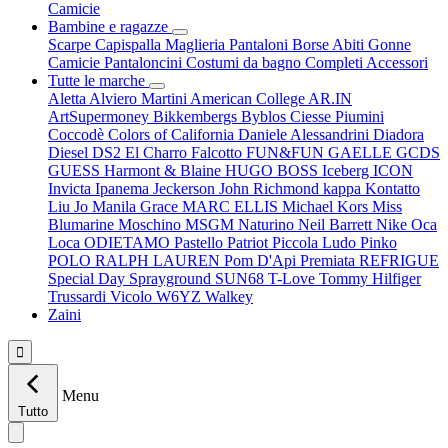
Camicie
Bambine e ragazze
Scarpe
Capispalla
Maglieria
Pantaloni
Borse
Abiti
Gonne
Camicie
Pantaloncini
Costumi da bagno
Completi
Accessori
Tutte le marche
Aletta
Alviero Martini
American College
AR.IN
ArtSupermoney
Bikkembergs
Byblos
Ciesse Piumini
Coccodè
Colors of California
Daniele Alessandrini
Diadora
Diesel
DS2
El Charro
Falcotto
FUN&FUN
GAELLE
GCDS
GUESS
Harmont & Blaine
HUGO BOSS
Iceberg
ICON
Invicta
Ipanema
Jeckerson
John Richmond
kappa
Kontatto
Liu Jo
Manila Grace
MARC ELLIS
Michael Kors
Miss
Blumarine
Moschino
MSGM
Naturino
Neil Barrett
Nike
Oca
Loca
ODIETAMO
Pastello
Patriot
Piccola Ludo
Pinko
POLO RALPH LAUREN
Pom D'Api
Premiata
REFRIGUE
Special Day
Sprayground
SUN68
T-Love
Tommy Hilfiger
Trussardi
Vicolo
W6YZ
Walkey
Zaini

Menu
Tutto