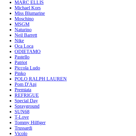
MARC ELLIS
Michael Kors
Miss Blumarine
Moschino
MSGM
Naturino
Neil Barrett
Nike
Oca Loca
ODIETAMO
Pastello
Patriot
Piccola Ludo
Pinko
POLO RALPH LAUREN
Pom D'Api
Premiata
REFRIGUE
Special Day
Sprayground
SUN68
T-Love
Tommy Hilfiger
Trussardi
Vicolo