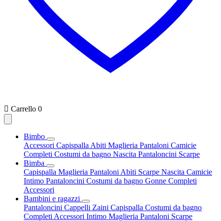

Carrello
0
Bimbo
Accessori
Capispalla
Abiti
Maglieria
Pantaloni
Camicie
Completi
Costumi da bagno
Nascita
Pantaloncini
Scarpe
Bimba
Capispalla
Maglieria
Pantaloni
Abiti
Scarpe
Nascita
Camicie
Intimo
Pantaloncini
Costumi da bagno
Gonne
Completi
Accessori
Bambini e ragazzi
Pantaloncini
Cappelli
Zaini
Capispalla
Costumi da bagno
Completi
Accessori
Intimo
Maglieria
Pantaloni
Scarpe