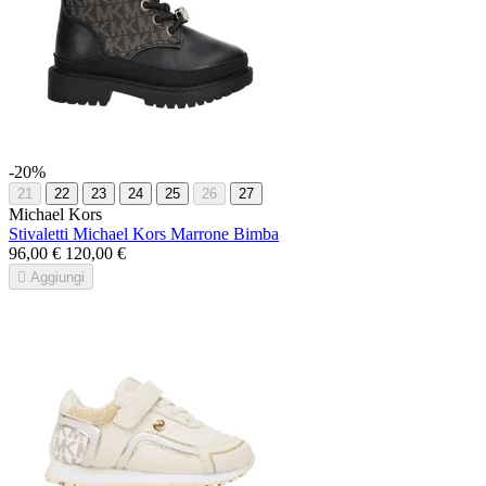
-20%
21
22
23
24
25
26
27
Michael Kors
Stivaletti Michael Kors Marrone Bimba
96,00 €
120,00 €

Aggiungi