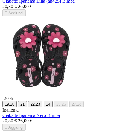
Ciabatte Ipanema Lilla (ah425) Bimba
20,80 €
26,00 €

Aggiungi
-20%
19.20
21
22.23
24
25.26
27.28
Ipanema
Ciabatte Ipanema Nero Bimba
20,80 €
26,00 €

Aggiungi