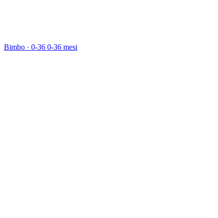
Bimbo · 0-36
0-36 mesi