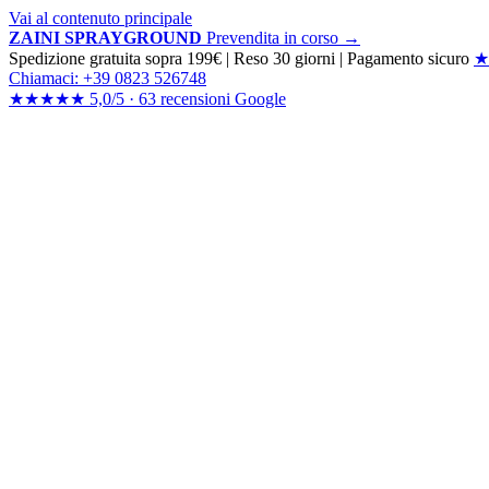
Vai al contenuto principale
ZAINI SPRAYGROUND
Prevendita in corso →
Spedizione gratuita sopra 199€
|
Reso 30 giorni
|
Pagamento sicuro
★
Chiamaci: +39 0823 526748
★★★★★
5,0/5 ·
63 recensioni
Google