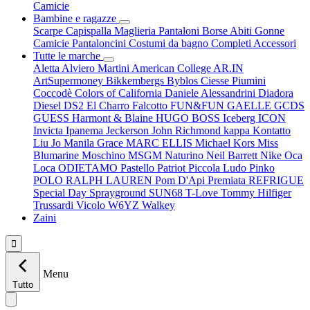
Camicie
Bambine e ragazze
Scarpe
Capispalla
Maglieria
Pantaloni
Borse
Abiti
Gonne
Camicie
Pantaloncini
Costumi da bagno
Completi
Accessori
Tutte le marche
Aletta
Alviero Martini
American College
AR.IN
ArtSupermoney
Bikkembergs
Byblos
Ciesse Piumini
Coccodè
Colors of California
Daniele Alessandrini
Diadora
Diesel
DS2
El Charro
Falcotto
FUN&FUN
GAELLE
GCDS
GUESS
Harmont & Blaine
HUGO BOSS
Iceberg
ICON
Invicta
Ipanema
Jeckerson
John Richmond
kappa
Kontatto
Liu Jo
Manila Grace
MARC ELLIS
Michael Kors
Miss
Blumarine
Moschino
MSGM
Naturino
Neil Barrett
Nike
Oca
Loca
ODIETAMO
Pastello
Patriot
Piccola Ludo
Pinko
POLO RALPH LAUREN
Pom D'Api
Premiata
REFRIGUE
Special Day
Sprayground
SUN68
T-Love
Tommy Hilfiger
Trussardi
Vicolo
W6YZ
Walkey
Zaini

Menu
Tutto