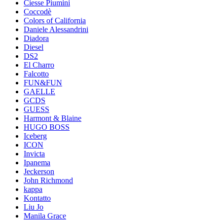
Ciesse Piumini
Coccodè
Colors of California
Daniele Alessandrini
Diadora
Diesel
DS2
El Charro
Falcotto
FUN&FUN
GAELLE
GCDS
GUESS
Harmont & Blaine
HUGO BOSS
Iceberg
ICON
Invicta
Ipanema
Jeckerson
John Richmond
kappa
Kontatto
Liu Jo
Manila Grace