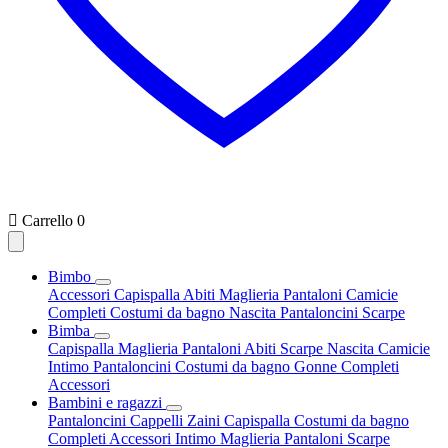

Carrello
0
Bimbo
Accessori
Capispalla
Abiti
Maglieria
Pantaloni
Camicie
Completi
Costumi da bagno
Nascita
Pantaloncini
Scarpe
Bimba
Capispalla
Maglieria
Pantaloni
Abiti
Scarpe
Nascita
Camicie
Intimo
Pantaloncini
Costumi da bagno
Gonne
Completi
Accessori
Bambini e ragazzi
Pantaloncini
Cappelli
Zaini
Capispalla
Costumi da bagno
Completi
Accessori
Intimo
Maglieria
Pantaloni
Scarpe