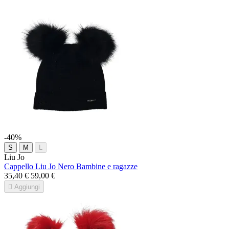
-40%
S
M
L
Liu Jo
Cappello Liu Jo Nero Bambine e ragazze
35,40 €
59,00 €

Aggiungi