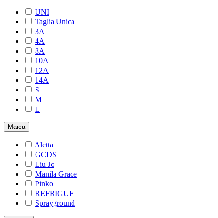
UNI
Taglia Unica
3A
4A
8A
10A
12A
14A
S
M
L
Marca
Aletta
GCDS
Liu Jo
Manila Grace
Pinko
REFRIGUE
Sprayground