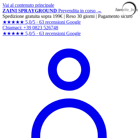
Vai al contenuto principale
favorite_bor
favorite_bor
favorite_bor
favorite_bor
favorite_bor
favorite_bor
favorite_bor
favorite_bor
favorite_bor
favorite_bor
favorite_bor
favorite_bor
favorite_bor
favorite_bor
favorite_bor
favorite_bor
favorite_bor
favorite_bor
favorite_bor
favorite_bor
ZAINI SPRAYGROUND
Prevendita in corso →
Spedizione gratuita sopra 199€
|
Reso 30 giorni
|
Pagamento sicuro
★★★★★
5,0/5 ·
63 recensioni Google
Chiamaci: +39 0823 526748
★★★★★
5,0/5 ·
63 recensioni
Google