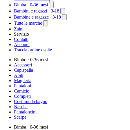
Bimba
· 0-36 mesi
Bambini e ragazzi
· 3-18
Bambine e ragazze
· 3-18
Tutte le marche
Zaini
Servizio
Contatti
Account
Traccia ordine ospite
Bimbo
· 0-36 mesi
Accessori
Capispalla
Abiti
Maglieria
Pantaloni
Camicie
Completi
Costumi da bagno
Nascita
Pantaloncini
Scarpe
Bimba
· 0-36 mesi