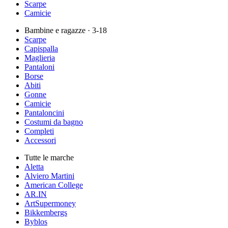
Scarpe
Camicie
Bambine e ragazze
· 3-18
Scarpe
Capispalla
Maglieria
Pantaloni
Borse
Abiti
Gonne
Camicie
Pantaloncini
Costumi da bagno
Completi
Accessori
Tutte le marche
Aletta
Alviero Martini
American College
AR.IN
ArtSupermoney
Bikkembergs
Byblos