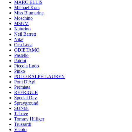
MARC ELLIS
Michael Kors
Miss Blumarine
Moschino
MSGM
Naturino
Neil Barrett
Nike
Oca Loca
ODIETAMO
Pastello
Patriot
Piccola Ludo
Pinko
POLO RALPH LAUREN
Pom D'Api
Premiata
REFRIGUE
Special Day
Sprayground
SUN68
T-Love
Tommy Hilfiger
Trussardi
Vicolo