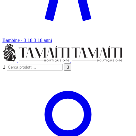
Bambine · 3-18
3-18 anni

