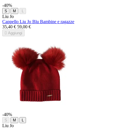
-40%
S
M
L
Liu Jo
Cappello Liu Jo Blu Bambine e ragazze
35,40 €
59,00 €

Aggiungi
-40%
S
M
L
Liu Jo