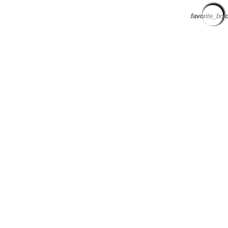
favorite_bor
favorite_bor
favorite_bor
favorite_bor
favorite_bor
favorite_bor
favorite_bor
favorite_bor
favorite_bor
favorite_bor
favorite_bor
favorite_bor
favorite_bor
favorite_bor
favorite_bor
favorite_bor
favorite_bor
favorite_bor
favorite_bor
favorite_bor