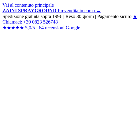
Vai al contenuto principale
ZAINI SPRAYGROUND
Prevendita in corso →
Spedizione gratuita sopra 199€
|
Reso 30 giorni
|
Pagamento sicuro
★
Chiamaci: +39 0823 526748
★★★★★
5,0/5 ·
64 recensioni
Google