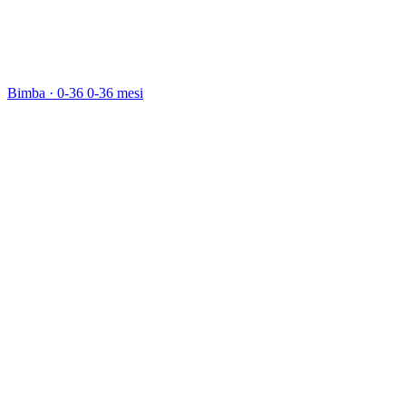
Bimba · 0-36
0-36 mesi