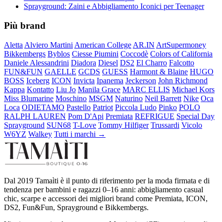
Sprayground: Zaini e Abbigliamento Iconici per Teenager
Più brand
Aletta
Alviero Martini
American College
AR.IN
ArtSupermoney
Bikkembergs
Byblos
Ciesse Piumini
Coccodè
Colors of California
Daniele Alessandrini
Diadora
Diesel
DS2
El Charro
Falcotto
FUN&FUN
GAELLE
GCDS
GUESS
Harmont & Blaine
HUGO
BOSS
Iceberg
ICON
Invicta
Ipanema
Jeckerson
John Richmond
Kappa
Kontatto
Liu Jo
Manila Grace
MARC ELLIS
Michael Kors
Miss Blumarine
Moschino
MSGM
Naturino
Neil Barrett
Nike
Oca
Loca
ODIETAMO
Pastello
Patriot
Piccola Ludo
Pinko
POLO
RALPH LAUREN
Pom D'Api
Premiata
REFRIGUE
Special Day
Sprayground
SUN68
T-Love
Tommy Hilfiger
Trussardi
Vicolo
W6YZ
Walkey
Tutti i marchi →
Dal 2019 Tamaìti è il punto di riferimento per la moda firmata e di
tendenza per bambini e ragazzi 0–16 anni: abbigliamento casual
chic, scarpe e accessori dei migliori brand come Premiata, ICON,
DS2, Fun&Fun, Sprayground e Bikkembergs.