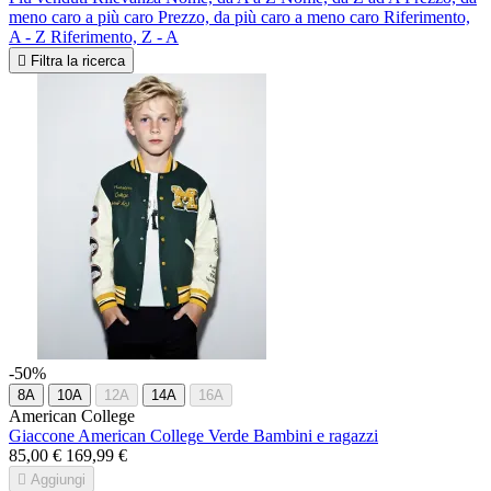
meno caro a più caro
Prezzo, da più caro a meno caro
Riferimento,
A - Z
Riferimento, Z - A

Filtra la ricerca
-50%
8A
10A
12A
14A
16A
American College
Giaccone American College Verde Bambini e ragazzi
85,00 €
169,99 €

Aggiungi