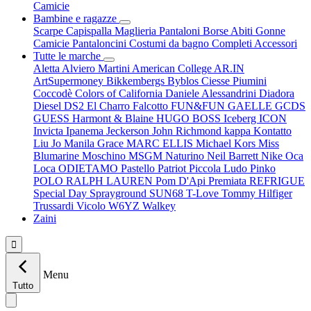
Camicie
Bambine e ragazze
Scarpe
Capispalla
Maglieria
Pantaloni
Borse
Abiti
Gonne
Camicie
Pantaloncini
Costumi da bagno
Completi
Accessori
Tutte le marche
Aletta
Alviero Martini
American College
AR.IN
ArtSupermoney
Bikkembergs
Byblos
Ciesse Piumini
Coccodè
Colors of California
Daniele Alessandrini
Diadora
Diesel
DS2
El Charro
Falcotto
FUN&FUN
GAELLE
GCDS
GUESS
Harmont & Blaine
HUGO BOSS
Iceberg
ICON
Invicta
Ipanema
Jeckerson
John Richmond
kappa
Kontatto
Liu Jo
Manila Grace
MARC ELLIS
Michael Kors
Miss
Blumarine
Moschino
MSGM
Naturino
Neil Barrett
Nike
Oca
Loca
ODIETAMO
Pastello
Patriot
Piccola Ludo
Pinko
POLO RALPH LAUREN
Pom D'Api
Premiata
REFRIGUE
Special Day
Sprayground
SUN68
T-Love
Tommy Hilfiger
Trussardi
Vicolo
W6YZ
Walkey
Zaini

Menu
Tutto