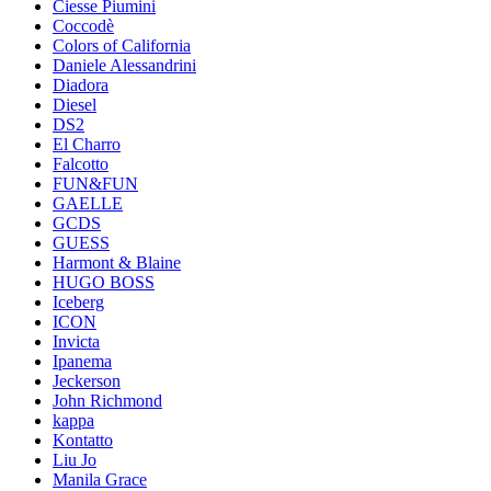
Ciesse Piumini
Coccodè
Colors of California
Daniele Alessandrini
Diadora
Diesel
DS2
El Charro
Falcotto
FUN&FUN
GAELLE
GCDS
GUESS
Harmont & Blaine
HUGO BOSS
Iceberg
ICON
Invicta
Ipanema
Jeckerson
John Richmond
kappa
Kontatto
Liu Jo
Manila Grace