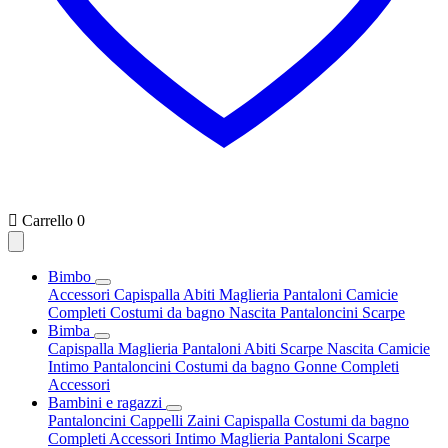

Carrello
0
Bimbo
Accessori
Capispalla
Abiti
Maglieria
Pantaloni
Camicie
Completi
Costumi da bagno
Nascita
Pantaloncini
Scarpe
Bimba
Capispalla
Maglieria
Pantaloni
Abiti
Scarpe
Nascita
Camicie
Intimo
Pantaloncini
Costumi da bagno
Gonne
Completi
Accessori
Bambini e ragazzi
Pantaloncini
Cappelli
Zaini
Capispalla
Costumi da bagno
Completi
Accessori
Intimo
Maglieria
Pantaloni
Scarpe