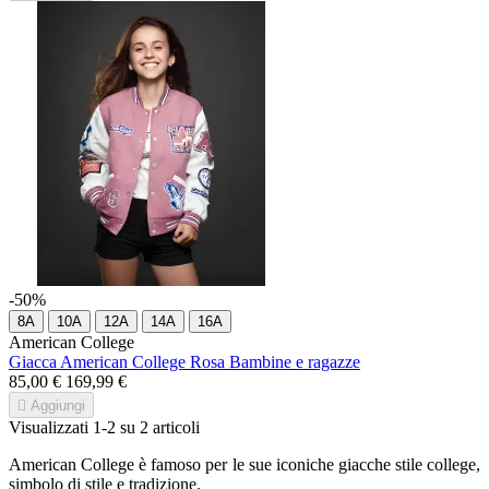
-50%
8A
10A
12A
14A
16A
American College
Giacca American College Rosa Bambine e ragazze
85,00 €
169,99 €

Aggiungi
Visualizzati 1-2 su 2 articoli
American College è famoso per le sue iconiche giacche stile college,
simbolo di stile e tradizione.