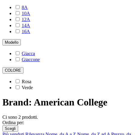
8A
10A
12A
14A
16A
Modello
Giacca
Giaccone
COLORE
Rosa
Verde
Brand: American College
Ci sono 2 prodotti.
Ordina per:
Scegli
Più venduti
Rilevanza
Nome, da A a Z
Nome, da Z ad A
Prezzo, da