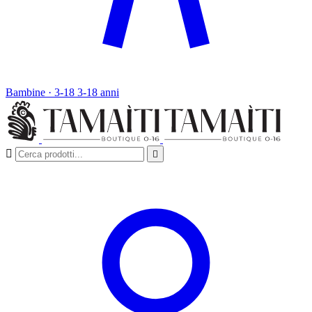
Bambine · 3-18
3-18 anni

