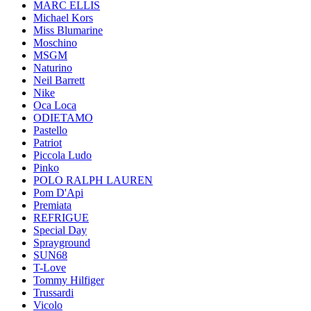
MARC ELLIS
Michael Kors
Miss Blumarine
Moschino
MSGM
Naturino
Neil Barrett
Nike
Oca Loca
ODIETAMO
Pastello
Patriot
Piccola Ludo
Pinko
POLO RALPH LAUREN
Pom D'Api
Premiata
REFRIGUE
Special Day
Sprayground
SUN68
T-Love
Tommy Hilfiger
Trussardi
Vicolo