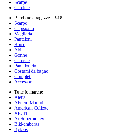
Scarpe
Camicie
Bambine e ragazze
· 3-18
Scarpe
Capispalla
Maglieria
Pantaloni
Borse
Abiti
Gonne
Camicie
Pantaloncini
Costumi da bagno
Completi
Accessori
Tutte le marche
Aletta
Alviero Martini
American College
AR.IN
ArtSupermoney
Bikkembergs
Byblos