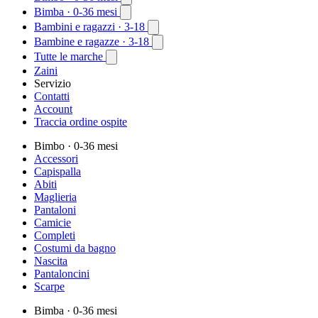
Bimba
· 0-36 mesi
Bambini e ragazzi
· 3-18
Bambine e ragazze
· 3-18
Tutte le marche
Zaini
Servizio
Contatti
Account
Traccia ordine ospite
Bimbo
· 0-36 mesi
Accessori
Capispalla
Abiti
Maglieria
Pantaloni
Camicie
Completi
Costumi da bagno
Nascita
Pantaloncini
Scarpe
Bimba
· 0-36 mesi