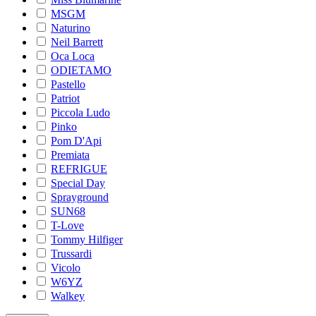
MSGM
Naturino
Neil Barrett
Oca Loca
ODIETAMO
Pastello
Patriot
Piccola Ludo
Pinko
Pom D'Api
Premiata
REFRIGUE
Special Day
Sprayground
SUN68
T-Love
Tommy Hilfiger
Trussardi
Vicolo
W6YZ
Walkey