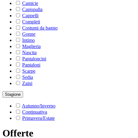
Camicie
Capispalla
Cappelli
Completi
Costumi da bagno
Gonne
Intimo
Maglieria
Nascita
Pantaloncini
Pantaloni
Scarpe
Sedia
Zaini
Stagione
Autunno/Inverno
Continuativa
Primavera/Estate
Offerte