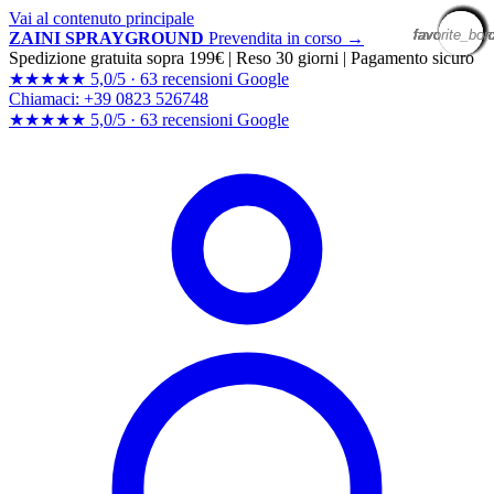
Vai al contenuto principale
favorite_bor
favorite_bor
favorite_bor
favorite_bor
favorite_bor
favorite_bor
favorite_bor
favorite_bor
favorite_bor
favorite_bor
favorite_bor
favorite_bor
favorite_bor
favorite_bor
favorite_bor
favorite_bor
favorite_bor
favorite_bor
favorite_bor
favorite_bor
ZAINI SPRAYGROUND
Prevendita in corso →
Spedizione gratuita sopra 199€
|
Reso 30 giorni
|
Pagamento sicuro
★★★★★
5,0/5 ·
63 recensioni Google
Chiamaci: +39 0823 526748
★★★★★
5,0/5 ·
63 recensioni
Google