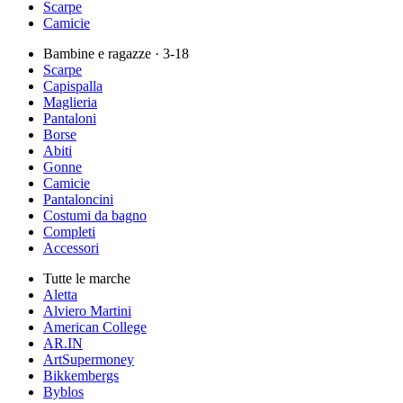
Scarpe
Camicie
Bambine e ragazze
· 3-18
Scarpe
Capispalla
Maglieria
Pantaloni
Borse
Abiti
Gonne
Camicie
Pantaloncini
Costumi da bagno
Completi
Accessori
Tutte le marche
Aletta
Alviero Martini
American College
AR.IN
ArtSupermoney
Bikkembergs
Byblos