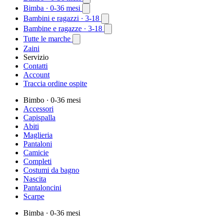
Bimba
· 0-36 mesi
Bambini e ragazzi
· 3-18
Bambine e ragazze
· 3-18
Tutte le marche
Zaini
Servizio
Contatti
Account
Traccia ordine ospite
Bimbo
· 0-36 mesi
Accessori
Capispalla
Abiti
Maglieria
Pantaloni
Camicie
Completi
Costumi da bagno
Nascita
Pantaloncini
Scarpe
Bimba
· 0-36 mesi