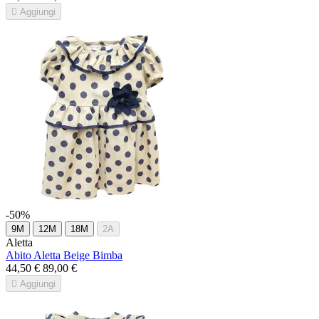

Aggiungi
-50%
9M
12M
18M
2A
Aletta
Abito Aletta Beige Bimba
44,50 €
89,00 €

Aggiungi