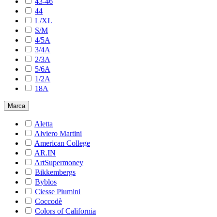
43-46
44
L/XL
S/M
4/5A
3/4A
2/3A
5/6A
1/2A
18A
Marca
Aletta
Alviero Martini
American College
AR.IN
ArtSupermoney
Bikkembergs
Byblos
Ciesse Piumini
Coccodè
Colors of California