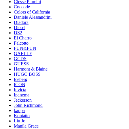
Ciesse Piumini
Coccodè
Colors of California
Daniele Alessandrini
Diadora
Diesel
DS2
El Charro
Falcotto
FUN&FUN
GAELLE
GCDS
GUESS
Harmont & Blaine
HUGO BOSS
Iceberg
ICON
Invicta
Ipanema
Jeckerson
John Richmond
kappa
Kontatto
Liu Jo
Manila Grace