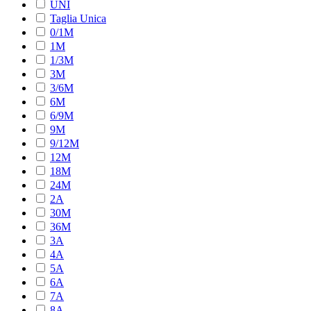
UNI
Taglia Unica
0/1M
1M
1/3M
3M
3/6M
6M
6/9M
9M
9/12M
12M
18M
24M
2A
30M
36M
3A
4A
5A
6A
7A
8A