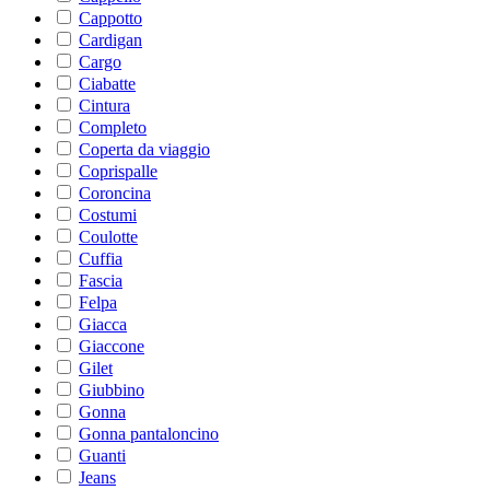
Cappotto
Cardigan
Cargo
Ciabatte
Cintura
Completo
Coperta da viaggio
Coprispalle
Coroncina
Costumi
Coulotte
Cuffia
Fascia
Felpa
Giacca
Giaccone
Gilet
Giubbino
Gonna
Gonna pantaloncino
Guanti
Jeans