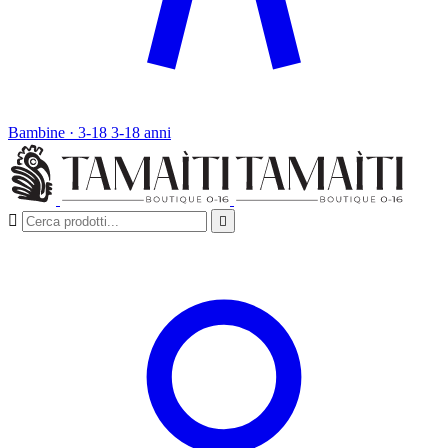
Bambine · 3-18
3-18 anni

