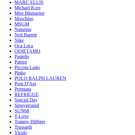
MARC ELLIS
Michael Kors
Miss Blumarine
Moschino
MSGM
Naturino
Neil Barrett
Nike
Oca Loca
ODIETAMO
Pastello
Patriot
Piccola Ludo
Pinko
POLO RALPH LAUREN
Pom D'Api
Premiata
REFRIGUE
Special Day
Sprayground
SUN68
T-Love
Tommy Hilfiger
Trussardi
Vicolo