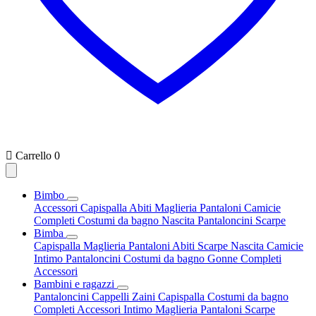

Carrello
0
Bimbo
Accessori
Capispalla
Abiti
Maglieria
Pantaloni
Camicie
Completi
Costumi da bagno
Nascita
Pantaloncini
Scarpe
Bimba
Capispalla
Maglieria
Pantaloni
Abiti
Scarpe
Nascita
Camicie
Intimo
Pantaloncini
Costumi da bagno
Gonne
Completi
Accessori
Bambini e ragazzi
Pantaloncini
Cappelli
Zaini
Capispalla
Costumi da bagno
Completi
Accessori
Intimo
Maglieria
Pantaloni
Scarpe