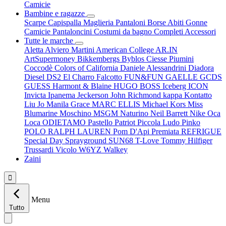
Camicie
Bambine e ragazze
Scarpe
Capispalla
Maglieria
Pantaloni
Borse
Abiti
Gonne
Camicie
Pantaloncini
Costumi da bagno
Completi
Accessori
Tutte le marche
Aletta
Alviero Martini
American College
AR.IN
ArtSupermoney
Bikkembergs
Byblos
Ciesse Piumini
Coccodè
Colors of California
Daniele Alessandrini
Diadora
Diesel
DS2
El Charro
Falcotto
FUN&FUN
GAELLE
GCDS
GUESS
Harmont & Blaine
HUGO BOSS
Iceberg
ICON
Invicta
Ipanema
Jeckerson
John Richmond
kappa
Kontatto
Liu Jo
Manila Grace
MARC ELLIS
Michael Kors
Miss
Blumarine
Moschino
MSGM
Naturino
Neil Barrett
Nike
Oca
Loca
ODIETAMO
Pastello
Patriot
Piccola Ludo
Pinko
POLO RALPH LAUREN
Pom D'Api
Premiata
REFRIGUE
Special Day
Sprayground
SUN68
T-Love
Tommy Hilfiger
Trussardi
Vicolo
W6YZ
Walkey
Zaini

Menu
Tutto