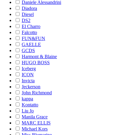
Daniele Alessandrini
Diadora
Diesel
DS2
El Charro
Falcotto
FUN&FUN
GAELLE
GCDS
Harmont & Blaine
HUGO BOSS
Iceberg
ICON
Invicta
Jeckerson
John Richmond
kappa
Kontatto
Liu Jo
Manila Grace
MARC ELLIS
Michael Kors
Miss Blumarine