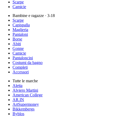
Scarpe
Camicie
Bambine e ragazze
· 3-18
Scarpe
Capispalla
Maglieria
Pantaloni
Borse
Abiti
Gonne
Camicie
Pantaloncini
Costumi da bagno
Completi
Accessori
Tutte le marche
Aletta
Alviero Martini
American College
AR.IN
ArtSupermoney
Bikkembergs
Byblos