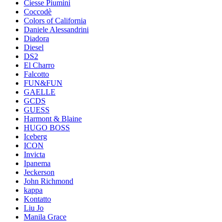
Ciesse Piumini
Coccodè
Colors of California
Daniele Alessandrini
Diadora
Diesel
DS2
El Charro
Falcotto
FUN&FUN
GAELLE
GCDS
GUESS
Harmont & Blaine
HUGO BOSS
Iceberg
ICON
Invicta
Ipanema
Jeckerson
John Richmond
kappa
Kontatto
Liu Jo
Manila Grace