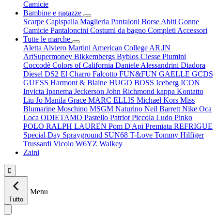
Camicie
Bambine e ragazze
Scarpe
Capispalla
Maglieria
Pantaloni
Borse
Abiti
Gonne
Camicie
Pantaloncini
Costumi da bagno
Completi
Accessori
Tutte le marche
Aletta
Alviero Martini
American College
AR.IN
ArtSupermoney
Bikkembergs
Byblos
Ciesse Piumini
Coccodè
Colors of California
Daniele Alessandrini
Diadora
Diesel
DS2
El Charro
Falcotto
FUN&FUN
GAELLE
GCDS
GUESS
Harmont & Blaine
HUGO BOSS
Iceberg
ICON
Invicta
Ipanema
Jeckerson
John Richmond
kappa
Kontatto
Liu Jo
Manila Grace
MARC ELLIS
Michael Kors
Miss
Blumarine
Moschino
MSGM
Naturino
Neil Barrett
Nike
Oca
Loca
ODIETAMO
Pastello
Patriot
Piccola Ludo
Pinko
POLO RALPH LAUREN
Pom D'Api
Premiata
REFRIGUE
Special Day
Sprayground
SUN68
T-Love
Tommy Hilfiger
Trussardi
Vicolo
W6YZ
Walkey
Zaini

Menu
Tutto