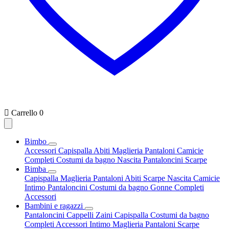

Carrello
0
Bimbo
Accessori
Capispalla
Abiti
Maglieria
Pantaloni
Camicie
Completi
Costumi da bagno
Nascita
Pantaloncini
Scarpe
Bimba
Capispalla
Maglieria
Pantaloni
Abiti
Scarpe
Nascita
Camicie
Intimo
Pantaloncini
Costumi da bagno
Gonne
Completi
Accessori
Bambini e ragazzi
Pantaloncini
Cappelli
Zaini
Capispalla
Costumi da bagno
Completi
Accessori
Intimo
Maglieria
Pantaloni
Scarpe