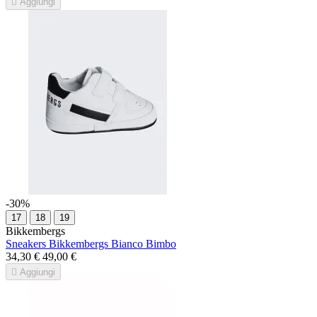

Aggiungi
-30%
17
18
19
Bikkembergs
Sneakers Bikkembergs Bianco Bimbo
34,30 €
49,00 €

Aggiungi