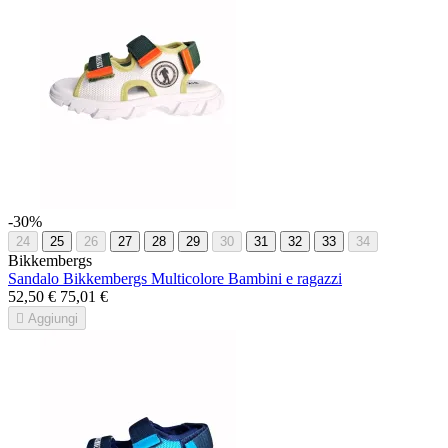
-30%
24
25
26
27
28
29
30
31
32
33
34
Bikkembergs
Sandalo Bikkembergs Multicolore Bambini e ragazzi
52,50 €
75,01 €

Aggiungi