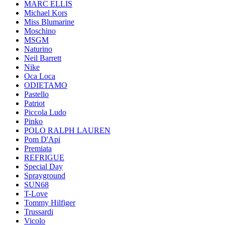
MARC ELLIS
Michael Kors
Miss Blumarine
Moschino
MSGM
Naturino
Neil Barrett
Nike
Oca Loca
ODIETAMO
Pastello
Patriot
Piccola Ludo
Pinko
POLO RALPH LAUREN
Pom D'Api
Premiata
REFRIGUE
Special Day
Sprayground
SUN68
T-Love
Tommy Hilfiger
Trussardi
Vicolo