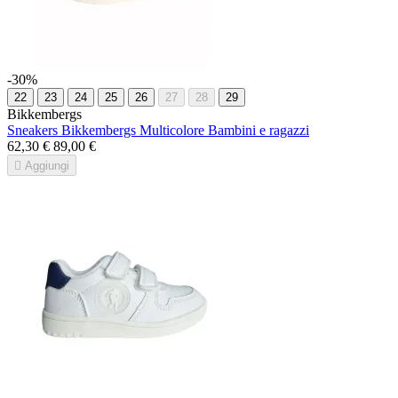
-30%
22
23
24
25
26
27
28
29
Bikkembergs
Sneakers Bikkembergs Multicolore Bambini e ragazzi
62,30 €
89,00 €

Aggiungi