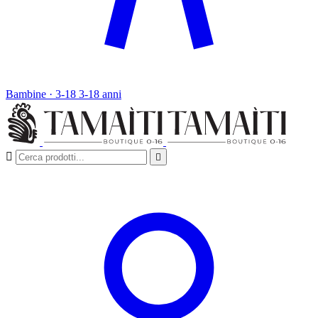
Bambine · 3-18
3-18 anni

