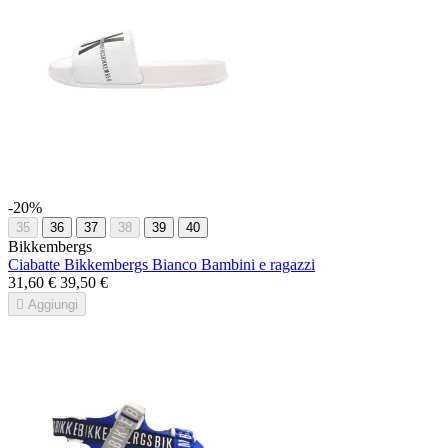
-20%
35
36
37
38
39
40
Bikkembergs
Ciabatte Bikkembergs Bianco Bambini e ragazzi
31,60 €
39,50 €

Aggiungi