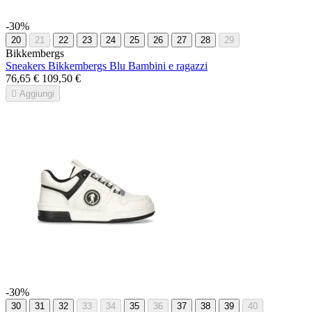
-30%
20
21
22
23
24
25
26
27
28
29
Bikkembergs
Sneakers Bikkembergs Blu Bambini e ragazzi
76,65 €
109,50 €

Aggiungi
-30%
30
31
32
33
34
35
36
37
38
39
40