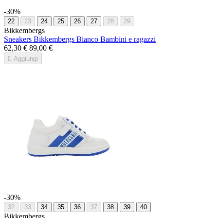
-30%
22
23
24
25
26
27
28
29
Bikkembergs
Sneakers Bikkembergs Bianco Bambini e ragazzi
62,30 €
89,00 €

Aggiungi
-30%
32
33
34
35
36
37
38
39
40
Bikkembergs