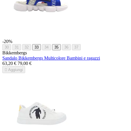
-20%
30
31
32
33
34
35
36
37
Bikkembergs
Sandalo Bikkembergs Multicolore Bambini e ragazzi
63,20 €
79,00 €

Aggiungi