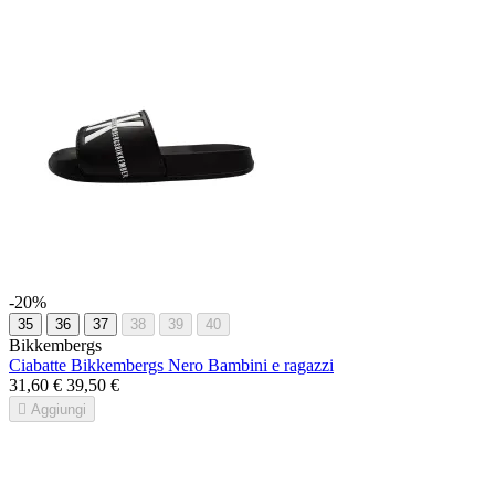
-20%
35
36
37
38
39
40
Bikkembergs
Ciabatte Bikkembergs Nero Bambini e ragazzi
31,60 €
39,50 €

Aggiungi