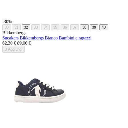
-30%
30
31
32
33
34
35
36
37
38
39
40
Bikkembergs
Sneakers Bikkembergs Bianco Bambini e ragazzi
62,30 €
89,00 €

Aggiungi