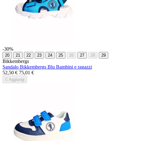
-30%
20
21
22
23
24
25
26
27
28
29
Bikkembergs
Sandalo Bikkembergs Blu Bambini e ragazzi
52,50 €
75,01 €

Aggiungi