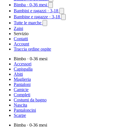
Bimba
· 0-36 mesi
Bambini e ragazzi
· 3-18
Bambine e ragazze
· 3-18
Tutte le marche
Zaini
Servizio
Contatti
Account
Traccia ordine ospite
Bimbo
· 0-36 mesi
Accessori
Capispalla
Abiti
Maglieria
Pantaloni
Camicie
Completi
Costumi da bagno
Nascita
Pantaloncini
Scarpe
Bimba
· 0-36 mesi