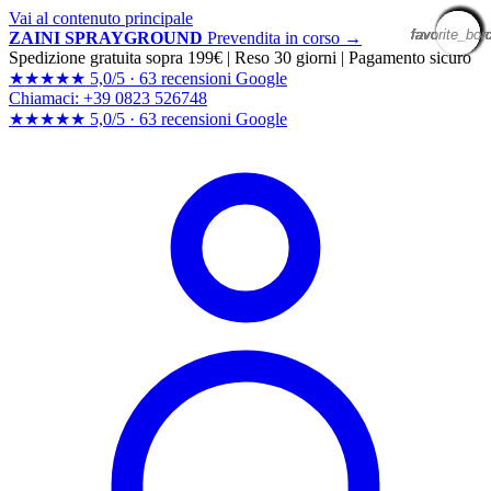
Vai al contenuto principale
favorite_bor
favorite_bor
favorite_bor
favorite_bor
favorite_bor
favorite_bor
favorite_bor
favorite_bor
favorite_bor
favorite_bor
favorite_bor
favorite_bor
favorite_bor
favorite_bor
favorite_bor
favorite_bor
favorite_bor
favorite_bor
favorite_bor
ZAINI SPRAYGROUND
Prevendita in corso →
Spedizione gratuita sopra 199€
|
Reso 30 giorni
|
Pagamento sicuro
★★★★★
5,0/5 ·
63 recensioni Google
Chiamaci: +39 0823 526748
★★★★★
5,0/5 ·
63 recensioni
Google