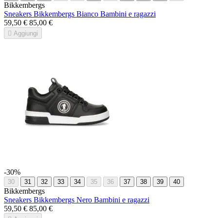
Bikkembergs
Sneakers Bikkembergs Bianco Bambini e ragazzi
59,50 €
85,00 €

Aggiungi
-30%
30
31
32
33
34
35
36
37
38
39
40
Bikkembergs
Sneakers Bikkembergs Nero Bambini e ragazzi
59,50 €
85,00 €