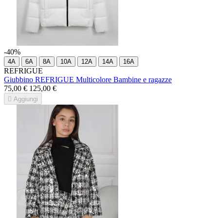
-40%
4A
6A
8A
10A
12A
14A
16A
REFRIGUE
Giubbino REFRIGUE Multicolore Bambine e ragazze
75,00 €
125,00 €

Aggiungi