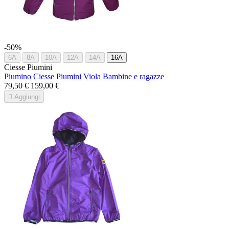
-50%
6A
8A
10A
12A
14A
16A
Ciesse Piumini
Piumino Ciesse Piumini Viola Bambine e ragazze
79,50 €
159,00 €

Aggiungi