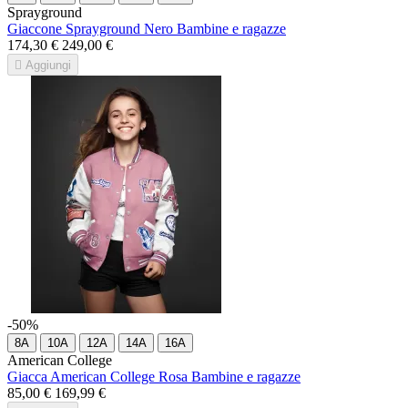
Sprayground
Giaccone Sprayground Nero Bambine e ragazze
174,30 €
249,00 €

Aggiungi
-50%
8A
10A
12A
14A
16A
American College
Giacca American College Rosa Bambine e ragazze
85,00 €
169,99 €