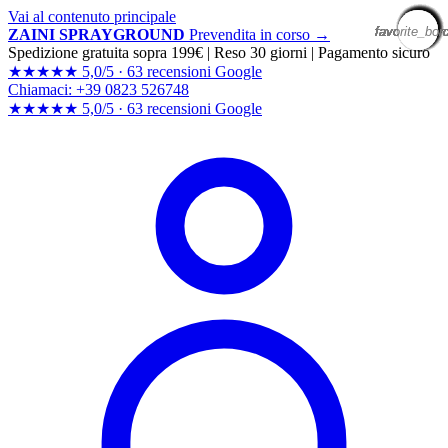
Vai al contenuto principale
favorite_bor
favorite_bor
favorite_bor
favorite_bor
favorite_bor
favorite_bor
favorite_bor
favorite_bor
favorite_bor
favorite_bor
favorite_bor
favorite_bor
favorite_bor
favorite_bor
favorite_bor
favorite_bor
favorite_bor
favorite_bor
favorite_bor
favorite_bor
ZAINI SPRAYGROUND
Prevendita in corso →
Spedizione gratuita sopra 199€
|
Reso 30 giorni
|
Pagamento sicuro
★★★★★
5,0/5 ·
63 recensioni Google
Chiamaci: +39 0823 526748
★★★★★
5,0/5 ·
63 recensioni
Google