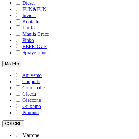
Diesel
FUN&FUN
Invicta
Kontatto
Liu Jo
Manila Grace
Pinko
REFRIGUE
Sprayground
Modello
Antivento
Cappotto
Coprispalle
Giacca
Giaccone
Giubbino
Piumino
COLORE
Marrone