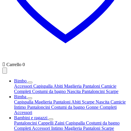

Carrello
0
Bimbo
Accessori
Capispalla
Abiti
Maglieria
Pantaloni
Camicie
Completi
Costumi da bagno
Nascita
Pantaloncini
Scarpe
Bimba
Capispalla
Maglieria
Pantaloni
Abiti
Scarpe
Nascita
Camicie
Intimo
Pantaloncini
Costumi da bagno
Gonne
Completi
Accessori
Bambini e ragazzi
Pantaloncini
Cappelli
Zaini
Capispalla
Costumi da bagno
Completi
Accessori
Intimo
Maglieria
Pantaloni
Scarpe