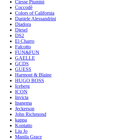
Ciesse Piumini
Coccodè
Colors of California
Daniele Alessandrini
Diadora
Diesel
DS2
El Charro
Falcotto
FUN&FUN
GAELLE
GCDS
GUESS
Harmont & Blaine
HUGO BOSS
Iceberg
ICON
Invicta
Ipanema
Jeckerson
John Richmond
kappa
Kontatto
Liu Jo
Manila Grace