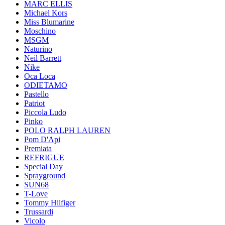
MARC ELLIS
Michael Kors
Miss Blumarine
Moschino
MSGM
Naturino
Neil Barrett
Nike
Oca Loca
ODIETAMO
Pastello
Patriot
Piccola Ludo
Pinko
POLO RALPH LAUREN
Pom D'Api
Premiata
REFRIGUE
Special Day
Sprayground
SUN68
T-Love
Tommy Hilfiger
Trussardi
Vicolo