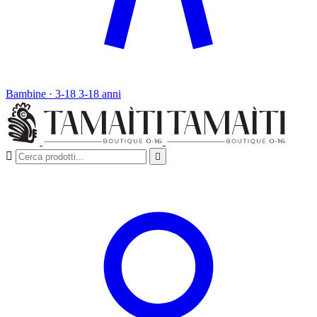
Bambine · 3-18
3-18 anni

