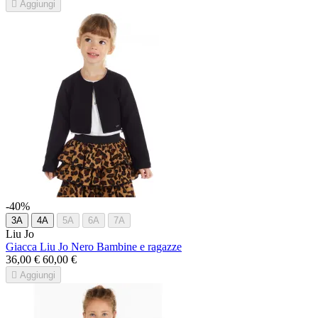

Aggiungi
-40%
3A
4A
5A
6A
7A
Liu Jo
Giacca Liu Jo Nero Bambine e ragazze
36,00 €
60,00 €

Aggiungi