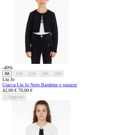
-40%
8A
10A
12A
14A
16A
Liu Jo
Giacca Liu Jo Nero Bambine e ragazze
42,00 €
70,00 €

Aggiungi