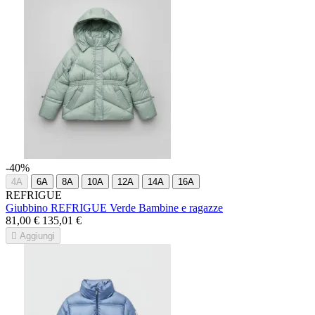
-40%
4A
6A
8A
10A
12A
14A
16A
REFRIGUE
Giubbino REFRIGUE Verde Bambine e ragazze
81,00 €
135,01 €

Aggiungi