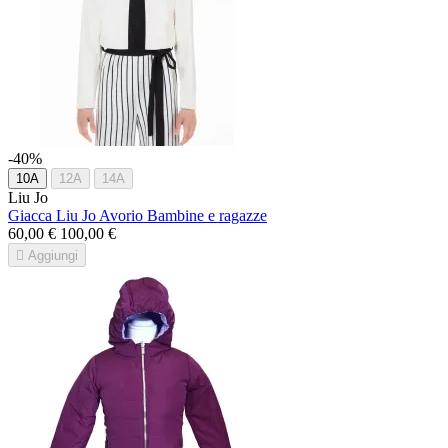
-40%
10A
12A
14A
Liu Jo
Giacca Liu Jo Avorio Bambine e ragazze
60,00 €
100,00 €

Aggiungi