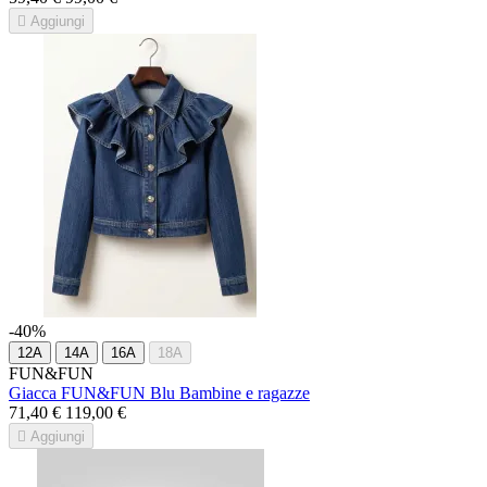

Aggiungi
-40%
12A
14A
16A
18A
FUN&FUN
Giacca FUN&FUN Blu Bambine e ragazze
71,40 €
119,00 €

Aggiungi