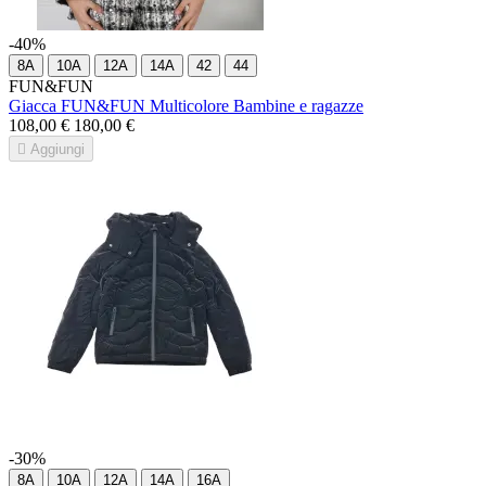
-40%
8A
10A
12A
14A
42
44
FUN&FUN
Giacca FUN&FUN Multicolore Bambine e ragazze
108,00 €
180,00 €

Aggiungi
-30%
8A
10A
12A
14A
16A