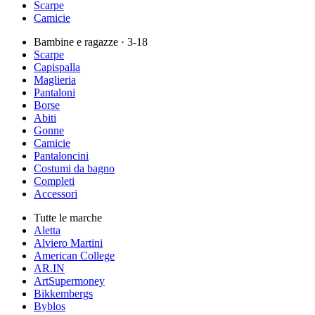
Scarpe
Camicie
Bambine e ragazze
· 3-18
Scarpe
Capispalla
Maglieria
Pantaloni
Borse
Abiti
Gonne
Camicie
Pantaloncini
Costumi da bagno
Completi
Accessori
Tutte le marche
Aletta
Alviero Martini
American College
AR.IN
ArtSupermoney
Bikkembergs
Byblos