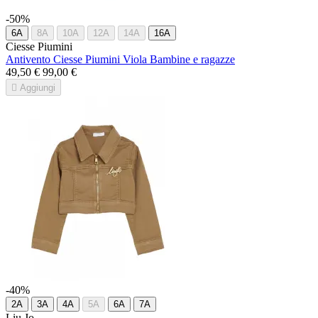
-50%
6A
8A
10A
12A
14A
16A
Ciesse Piumini
Antivento Ciesse Piumini Viola Bambine e ragazze
49,50 €
99,00 €

Aggiungi
-40%
2A
3A
4A
5A
6A
7A
Liu Jo