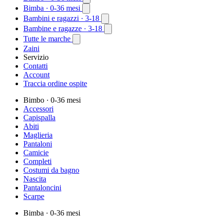
Bimba
· 0-36 mesi
Bambini e ragazzi
· 3-18
Bambine e ragazze
· 3-18
Tutte le marche
Zaini
Servizio
Contatti
Account
Traccia ordine ospite
Bimbo
· 0-36 mesi
Accessori
Capispalla
Abiti
Maglieria
Pantaloni
Camicie
Completi
Costumi da bagno
Nascita
Pantaloncini
Scarpe
Bimba
· 0-36 mesi