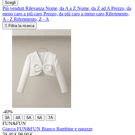
Scegli
Più venduti
Rilevanza
Nome, da A a Z
Nome, da Z ad A
Prezzo, da
meno caro a più caro
Prezzo, da più caro a meno caro
Riferimento,
A - Z
Riferimento, Z - A

Filtra la ricerca
-40%
3A
4A
5A
6A
7A
FUN&FUN
Giacca FUN&FUN Bianco Bambine e ragazze
59,40 €
99,00 €