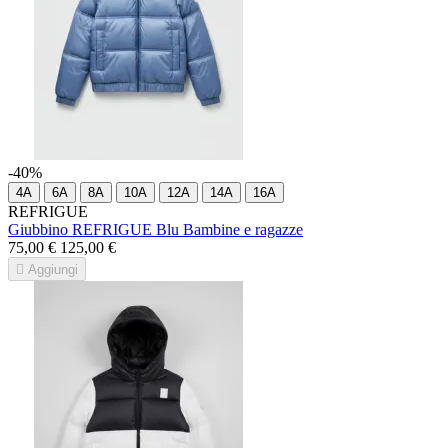
-40%
4A
6A
8A
10A
12A
14A
16A
REFRIGUE
Giubbino REFRIGUE Blu Bambine e ragazze
75,00 €
125,00 €

Aggiungi