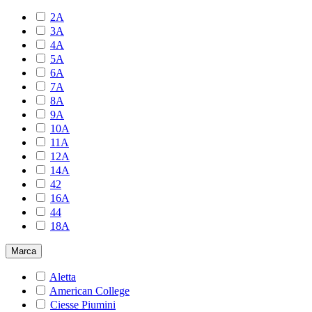
2A
3A
4A
5A
6A
7A
8A
9A
10A
11A
12A
14A
42
16A
44
18A
Marca
Aletta
American College
Ciesse Piumini