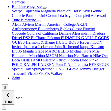
Camicie
Bambine e ragazze
Scarpe
Capispalla
Maglieria
Pantaloni
Borse
Abiti
Gonne
Camicie
Pantaloncini
Costumi da bagno
Completi
Accessori
Tutte le marche
Aletta
Alviero Martini
American College
AR.IN
ArtSupermoney
Bikkembergs
Byblos
Ciesse Piumini
Coccodè
Colors of California
Daniele Alessandrini
Diadora
Diesel
DS2
El Charro
Falcotto
FUN&FUN
GAELLE
GCDS
GUESS
Harmont & Blaine
HUGO BOSS
Iceberg
ICON
Invicta
Ipanema
Jeckerson
John Richmond
kappa
Kontatto
Liu Jo
Manila Grace
MARC ELLIS
Michael Kors
Miss
Blumarine
Moschino
MSGM
Naturino
Neil Barrett
Nike
Oca
Loca
ODIETAMO
Pastello
Patriot
Piccola Ludo
Pinko
POLO RALPH LAUREN
Pom D'Api
Premiata
REFRIGUE
Special Day
Sprayground
SUN68
T-Love
Tommy Hilfiger
Trussardi
Vicolo
W6YZ
Walkey
Zaini

Menu
Tutto