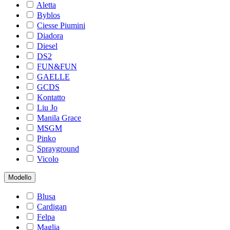
Aletta
Byblos
Ciesse Piumini
Diadora
Diesel
DS2
FUN&FUN
GAELLE
GCDS
Kontatto
Liu Jo
Manila Grace
MSGM
Pinko
Sprayground
Vicolo
Modello
Blusa
Cardigan
Felpa
Maglia