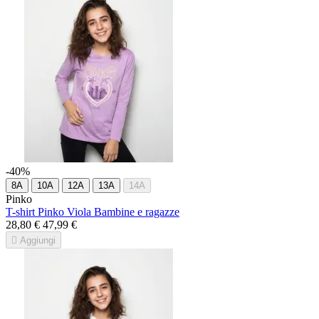
-40%
8A
10A
12A
13A
14A
Pinko
T-shirt Pinko Viola Bambine e ragazze
28,80 €
47,99 €

Aggiungi