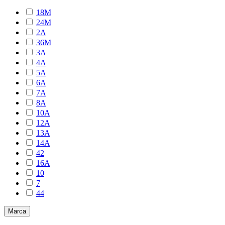
18M
24M
2A
36M
3A
4A
5A
6A
7A
8A
10A
12A
13A
14A
42
16A
10
7
44
Marca