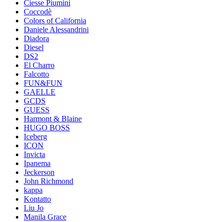
Ciesse Piumini
Coccodè
Colors of California
Daniele Alessandrini
Diadora
Diesel
DS2
El Charro
Falcotto
FUN&FUN
GAELLE
GCDS
GUESS
Harmont & Blaine
HUGO BOSS
Iceberg
ICON
Invicta
Ipanema
Jeckerson
John Richmond
kappa
Kontatto
Liu Jo
Manila Grace