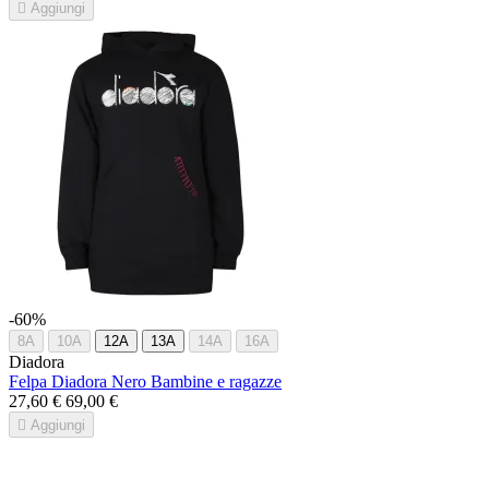

Aggiungi
-60%
8A
10A
12A
13A
14A
16A
Diadora
Felpa Diadora Nero Bambine e ragazze
27,60 €
69,00 €

Aggiungi