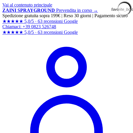
Vai al contenuto principale
favorite_bor
favorite_bor
favorite_bor
favorite_bor
favorite_bor
favorite_bor
favorite_bor
favorite_bor
favorite_bor
favorite_bor
favorite_bor
favorite_bor
favorite_bor
favorite_bor
favorite_bor
favorite_bor
favorite_bor
favorite_bor
favorite_bor
favorite_bor
ZAINI SPRAYGROUND
Prevendita in corso →
Spedizione gratuita sopra 199€
|
Reso 30 giorni
|
Pagamento sicuro
★★★★★
5,0/5 ·
63 recensioni Google
Chiamaci: +39 0823 526748
★★★★★
5,0/5 ·
63 recensioni
Google