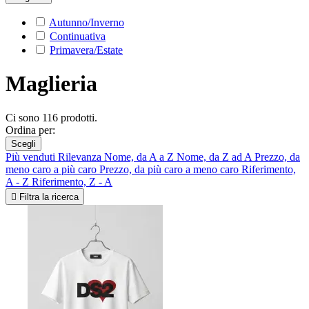
Autunno/Inverno
Continuativa
Primavera/Estate
Maglieria
Ci sono 116 prodotti.
Ordina per:
Scegli
Più venduti
Rilevanza
Nome, da A a Z
Nome, da Z ad A
Prezzo, da
meno caro a più caro
Prezzo, da più caro a meno caro
Riferimento,
A - Z
Riferimento, Z - A

Filtra la ricerca