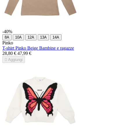
-40%
8A
10A
12A
13A
14A
Pinko
T-shirt Pinko Beige Bambine e ragazze
28,80 €
47,99 €

Aggiungi