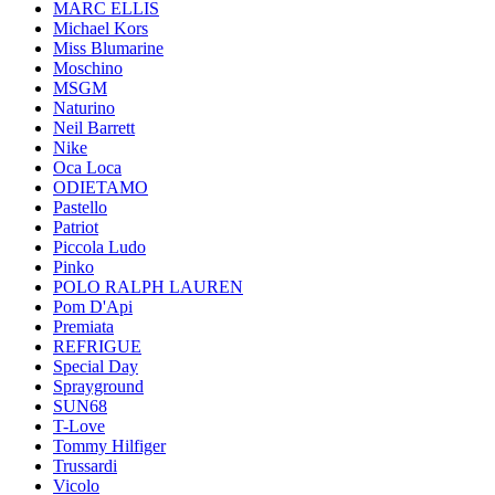
MARC ELLIS
Michael Kors
Miss Blumarine
Moschino
MSGM
Naturino
Neil Barrett
Nike
Oca Loca
ODIETAMO
Pastello
Patriot
Piccola Ludo
Pinko
POLO RALPH LAUREN
Pom D'Api
Premiata
REFRIGUE
Special Day
Sprayground
SUN68
T-Love
Tommy Hilfiger
Trussardi
Vicolo