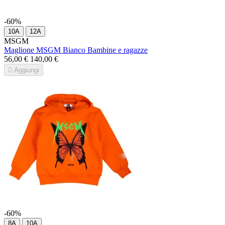
-60%
10A
12A
MSGM
Maglione MSGM Bianco Bambine e ragazze
56,00 €
140,00 €

Aggiungi
-60%
8A
10A