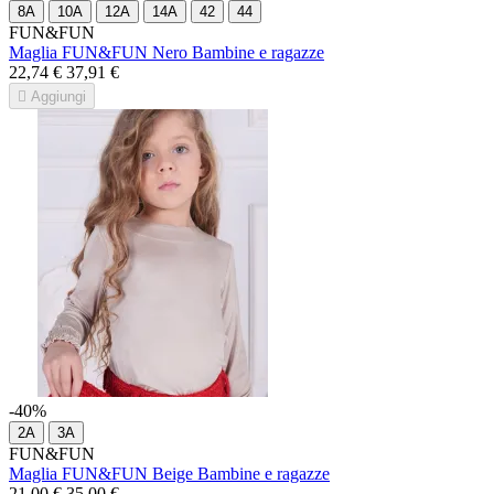
8A
10A
12A
14A
42
44
FUN&FUN
Maglia FUN&FUN Nero Bambine e ragazze
22,74 €
37,91 €

Aggiungi
-40%
2A
3A
FUN&FUN
Maglia FUN&FUN Beige Bambine e ragazze
21,00 €
35,00 €