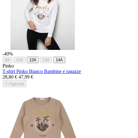
-40%
8A
10A
12A
13A
14A
Pinko
T-shirt Pinko Bianco Bambine e ragazze
28,80 €
47,99 €

Aggiungi