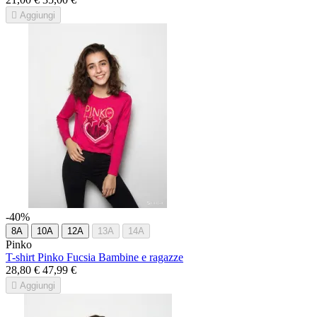

Aggiungi
-40%
8A
10A
12A
13A
14A
Pinko
T-shirt Pinko Fucsia Bambine e ragazze
28,80 €
47,99 €

Aggiungi