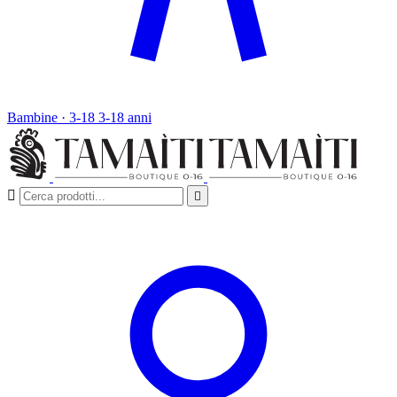
Bambine · 3-18
3-18 anni

