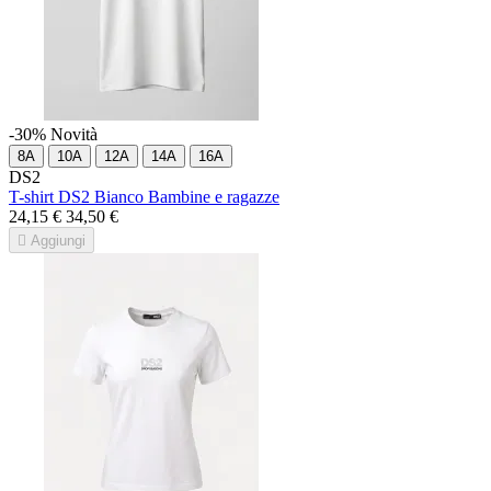
-30%
Novità
8A
10A
12A
14A
16A
DS2
T-shirt DS2 Bianco Bambine e ragazze
24,15 €
34,50 €

Aggiungi