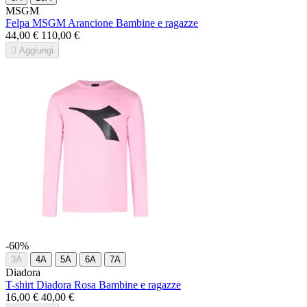
MSGM
Felpa MSGM Arancione Bambine e ragazze
44,00 €
110,00 €

Aggiungi
-60%
3A
4A
5A
6A
7A
Diadora
T-shirt Diadora Rosa Bambine e ragazze
16,00 €
40,00 €