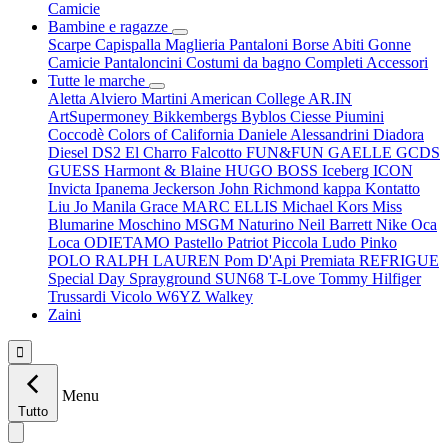
Camicie
Bambine e ragazze
Scarpe
Capispalla
Maglieria
Pantaloni
Borse
Abiti
Gonne
Camicie
Pantaloncini
Costumi da bagno
Completi
Accessori
Tutte le marche
Aletta
Alviero Martini
American College
AR.IN
ArtSupermoney
Bikkembergs
Byblos
Ciesse Piumini
Coccodè
Colors of California
Daniele Alessandrini
Diadora
Diesel
DS2
El Charro
Falcotto
FUN&FUN
GAELLE
GCDS
GUESS
Harmont & Blaine
HUGO BOSS
Iceberg
ICON
Invicta
Ipanema
Jeckerson
John Richmond
kappa
Kontatto
Liu Jo
Manila Grace
MARC ELLIS
Michael Kors
Miss
Blumarine
Moschino
MSGM
Naturino
Neil Barrett
Nike
Oca
Loca
ODIETAMO
Pastello
Patriot
Piccola Ludo
Pinko
POLO RALPH LAUREN
Pom D'Api
Premiata
REFRIGUE
Special Day
Sprayground
SUN68
T-Love
Tommy Hilfiger
Trussardi
Vicolo
W6YZ
Walkey
Zaini

Menu
Tutto