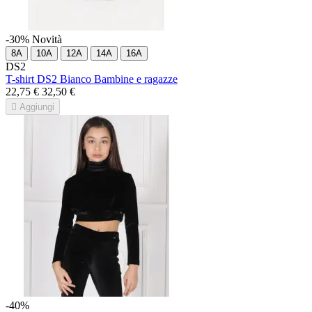
-30%
Novità
8A
10A
12A
14A
16A
DS2
T-shirt DS2 Bianco Bambine e ragazze
22,75 €
32,50 €

Aggiungi
-40%