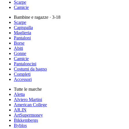
Scarpe
Camicie
Bambine e ragazze
· 3-18
Scarpe
Capispalla
Maglieria
Pantaloni
Borse
Abiti
Gonne
Camicie
Pantaloncini
Costumi da bagno
Completi
Accessori
Tutte le marche
Aletta
Alviero Martini
American College
AR.IN
ArtSupermoney
Bikkembergs
Byblos