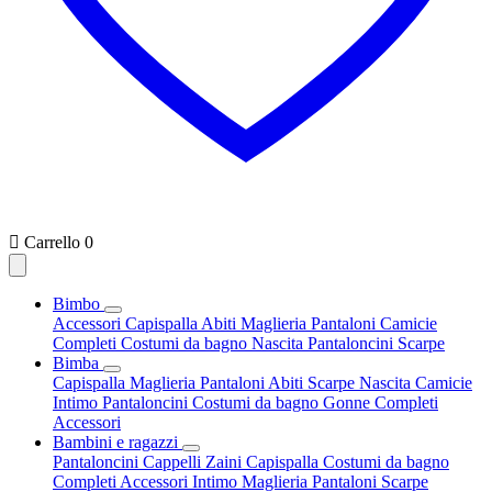

Carrello
0
Bimbo
Accessori
Capispalla
Abiti
Maglieria
Pantaloni
Camicie
Completi
Costumi da bagno
Nascita
Pantaloncini
Scarpe
Bimba
Capispalla
Maglieria
Pantaloni
Abiti
Scarpe
Nascita
Camicie
Intimo
Pantaloncini
Costumi da bagno
Gonne
Completi
Accessori
Bambini e ragazzi
Pantaloncini
Cappelli
Zaini
Capispalla
Costumi da bagno
Completi
Accessori
Intimo
Maglieria
Pantaloni
Scarpe