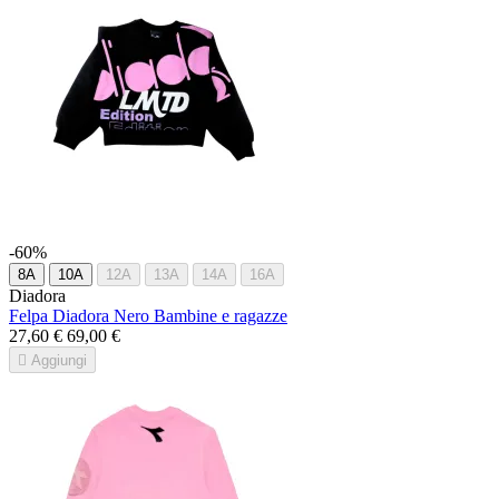
-60%
8A
10A
12A
13A
14A
16A
Diadora
Felpa Diadora Nero Bambine e ragazze
27,60 €
69,00 €

Aggiungi