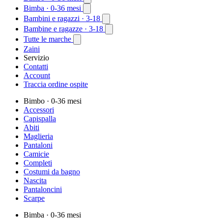
Bimba
· 0-36 mesi
Bambini e ragazzi
· 3-18
Bambine e ragazze
· 3-18
Tutte le marche
Zaini
Servizio
Contatti
Account
Traccia ordine ospite
Bimbo
· 0-36 mesi
Accessori
Capispalla
Abiti
Maglieria
Pantaloni
Camicie
Completi
Costumi da bagno
Nascita
Pantaloncini
Scarpe
Bimba
· 0-36 mesi