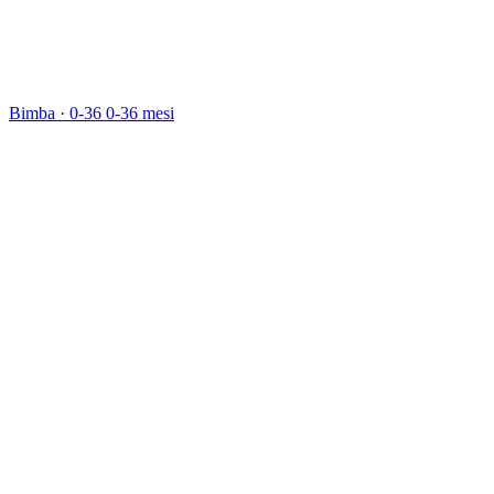
Bimba · 0-36
0-36 mesi