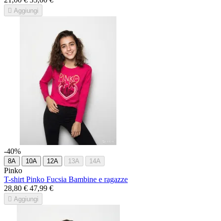

Aggiungi
-40%
8A
10A
12A
13A
14A
Pinko
T-shirt Pinko Fucsia Bambine e ragazze
28,80 €
47,99 €

Aggiungi