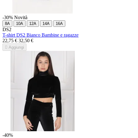
-30%
Novità
8A
10A
12A
14A
16A
DS2
T-shirt DS2 Bianco Bambine e ragazze
22,75 €
32,50 €

Aggiungi
-40%