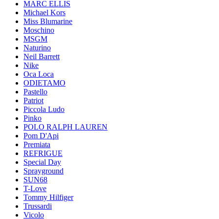
MARC ELLIS
Michael Kors
Miss Blumarine
Moschino
MSGM
Naturino
Neil Barrett
Nike
Oca Loca
ODIETAMO
Pastello
Patriot
Piccola Ludo
Pinko
POLO RALPH LAUREN
Pom D'Api
Premiata
REFRIGUE
Special Day
Sprayground
SUN68
T-Love
Tommy Hilfiger
Trussardi
Vicolo