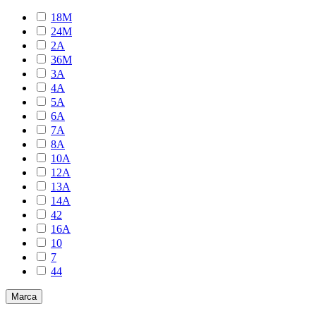
18M
24M
2A
36M
3A
4A
5A
6A
7A
8A
10A
12A
13A
14A
42
16A
10
7
44
Marca