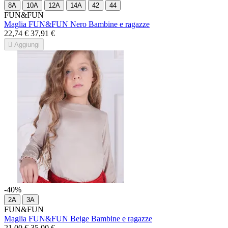
8A
10A
12A
14A
42
44
FUN&FUN
Maglia FUN&FUN Nero Bambine e ragazze
22,74 €
37,91 €

Aggiungi
-40%
2A
3A
FUN&FUN
Maglia FUN&FUN Beige Bambine e ragazze
21,00 €
35,00 €