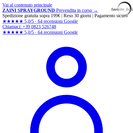
Vai al contenuto principale
favorite_bor
favorite_bor
favorite_bor
favorite_bor
favorite_bor
favorite_bor
favorite_bor
favorite_bor
favorite_bor
favorite_bor
favorite_bor
favorite_bor
favorite_bor
favorite_bor
favorite_bor
favorite_bor
favorite_bor
favorite_bor
favorite_bor
favorite_bor
ZAINI SPRAYGROUND
Prevendita in corso →
Spedizione gratuita sopra 199€
|
Reso 30 giorni
|
Pagamento sicuro
★★★★★
5,0/5 ·
64 recensioni Google
Chiamaci: +39 0823 526748
★★★★★
5,0/5 ·
64 recensioni
Google