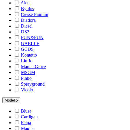
Aletta
Byblos
Ciesse Piumini
Diadora
Diesel
DS2
FUN&FUN
GAELLE
GCDS
Kontatto
Liu Jo
Manila Grace
MSGM
Pinko
Sprayground
Vicolo
Modello
Blusa
Cardigan
Felpa
Maglia