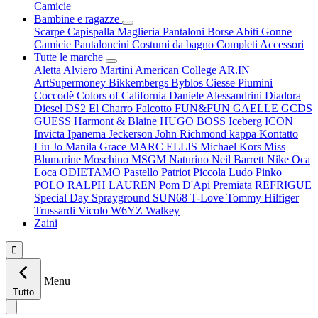
Camicie
Bambine e ragazze
Scarpe
Capispalla
Maglieria
Pantaloni
Borse
Abiti
Gonne
Camicie
Pantaloncini
Costumi da bagno
Completi
Accessori
Tutte le marche
Aletta
Alviero Martini
American College
AR.IN
ArtSupermoney
Bikkembergs
Byblos
Ciesse Piumini
Coccodè
Colors of California
Daniele Alessandrini
Diadora
Diesel
DS2
El Charro
Falcotto
FUN&FUN
GAELLE
GCDS
GUESS
Harmont & Blaine
HUGO BOSS
Iceberg
ICON
Invicta
Ipanema
Jeckerson
John Richmond
kappa
Kontatto
Liu Jo
Manila Grace
MARC ELLIS
Michael Kors
Miss
Blumarine
Moschino
MSGM
Naturino
Neil Barrett
Nike
Oca
Loca
ODIETAMO
Pastello
Patriot
Piccola Ludo
Pinko
POLO RALPH LAUREN
Pom D'Api
Premiata
REFRIGUE
Special Day
Sprayground
SUN68
T-Love
Tommy Hilfiger
Trussardi
Vicolo
W6YZ
Walkey
Zaini

Menu
Tutto