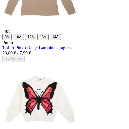
-40%
8A
10A
12A
13A
14A
Pinko
T-shirt Pinko Beige Bambine e ragazze
28,80 €
47,99 €

Aggiungi