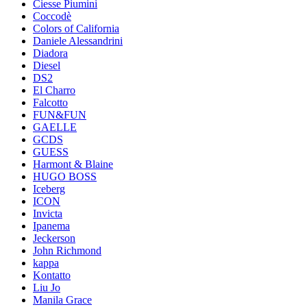
Ciesse Piumini
Coccodè
Colors of California
Daniele Alessandrini
Diadora
Diesel
DS2
El Charro
Falcotto
FUN&FUN
GAELLE
GCDS
GUESS
Harmont & Blaine
HUGO BOSS
Iceberg
ICON
Invicta
Ipanema
Jeckerson
John Richmond
kappa
Kontatto
Liu Jo
Manila Grace