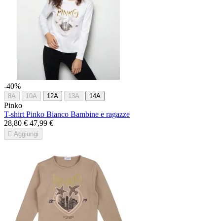
-40%
8A
10A
12A
13A
14A
Pinko
T-shirt Pinko Bianco Bambine e ragazze
28,80 €
47,99 €

Aggiungi