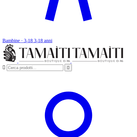
Bambine · 3-18
3-18 anni

