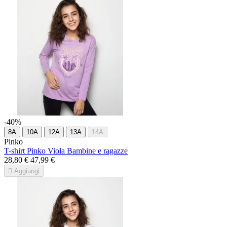
-40%
8A
10A
12A
13A
14A
Pinko
T-shirt Pinko Viola Bambine e ragazze
28,80 €
47,99 €

Aggiungi