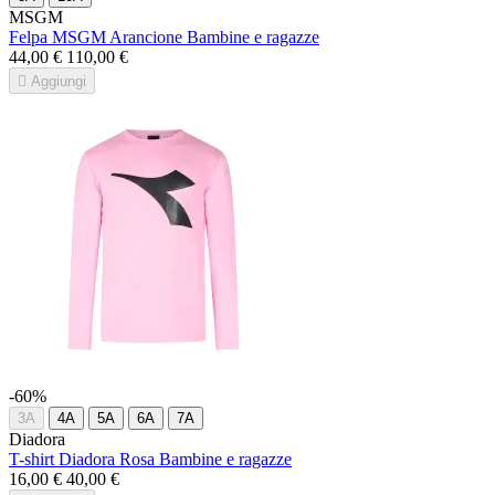
MSGM
Felpa MSGM Arancione Bambine e ragazze
44,00 €
110,00 €

Aggiungi
-60%
3A
4A
5A
6A
7A
Diadora
T-shirt Diadora Rosa Bambine e ragazze
16,00 €
40,00 €