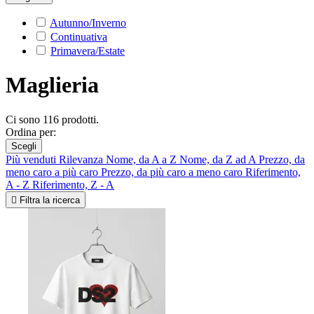
Autunno/Inverno
Continuativa
Primavera/Estate
Maglieria
Ci sono 116 prodotti.
Ordina per:
Scegli
Più venduti
Rilevanza
Nome, da A a Z
Nome, da Z ad A
Prezzo, da
meno caro a più caro
Prezzo, da più caro a meno caro
Riferimento,
A - Z
Riferimento, Z - A

Filtra la ricerca