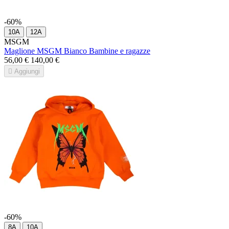
-60%
10A
12A
MSGM
Maglione MSGM Bianco Bambine e ragazze
56,00 €
140,00 €

Aggiungi
-60%
8A
10A