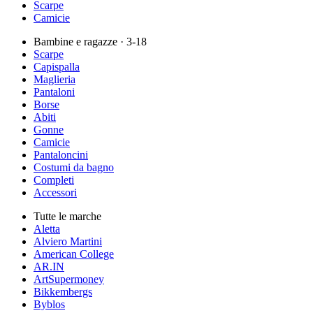
Scarpe
Camicie
Bambine e ragazze
· 3-18
Scarpe
Capispalla
Maglieria
Pantaloni
Borse
Abiti
Gonne
Camicie
Pantaloncini
Costumi da bagno
Completi
Accessori
Tutte le marche
Aletta
Alviero Martini
American College
AR.IN
ArtSupermoney
Bikkembergs
Byblos