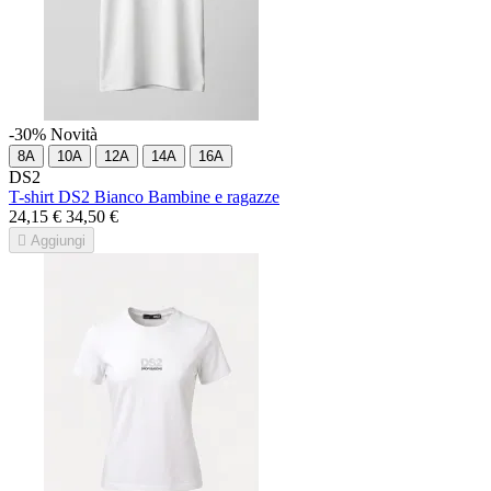
-30%
Novità
8A
10A
12A
14A
16A
DS2
T-shirt DS2 Bianco Bambine e ragazze
24,15 €
34,50 €

Aggiungi