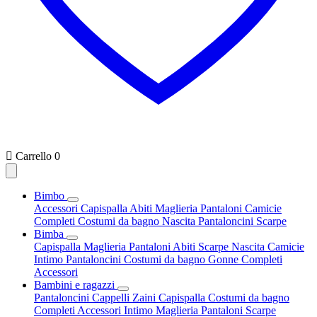

Carrello
0
Bimbo
Accessori
Capispalla
Abiti
Maglieria
Pantaloni
Camicie
Completi
Costumi da bagno
Nascita
Pantaloncini
Scarpe
Bimba
Capispalla
Maglieria
Pantaloni
Abiti
Scarpe
Nascita
Camicie
Intimo
Pantaloncini
Costumi da bagno
Gonne
Completi
Accessori
Bambini e ragazzi
Pantaloncini
Cappelli
Zaini
Capispalla
Costumi da bagno
Completi
Accessori
Intimo
Maglieria
Pantaloni
Scarpe