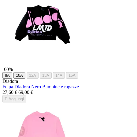
-60%
8A
10A
12A
13A
14A
16A
Diadora
Felpa Diadora Nero Bambine e ragazze
27,60 €
69,00 €

Aggiungi