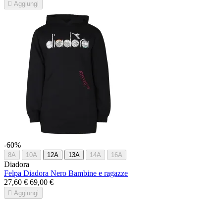

Aggiungi
-60%
8A
10A
12A
13A
14A
16A
Diadora
Felpa Diadora Nero Bambine e ragazze
27,60 €
69,00 €

Aggiungi