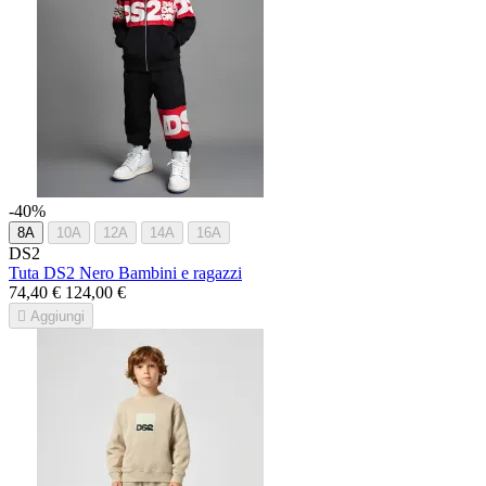
-40%
8A
10A
12A
14A
16A
DS2
Tuta DS2 Nero Bambini e ragazzi
74,40 €
124,00 €

Aggiungi