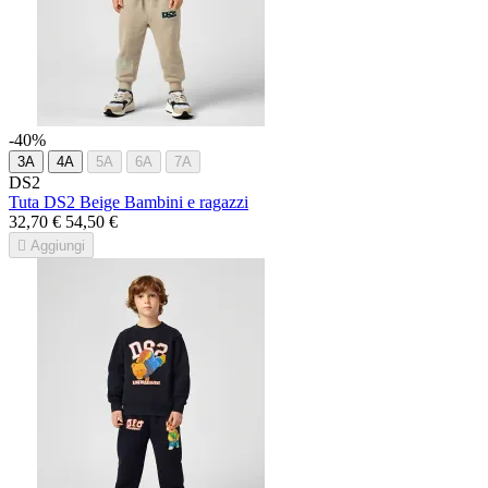
-40%
3A
4A
5A
6A
7A
DS2
Tuta DS2 Beige Bambini e ragazzi
32,70 €
54,50 €

Aggiungi