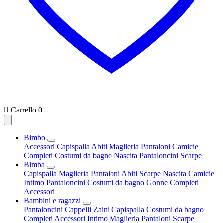

Carrello
0
Bimbo
Accessori
Capispalla
Abiti
Maglieria
Pantaloni
Camicie
Completi
Costumi da bagno
Nascita
Pantaloncini
Scarpe
Bimba
Capispalla
Maglieria
Pantaloni
Abiti
Scarpe
Nascita
Camicie
Intimo
Pantaloncini
Costumi da bagno
Gonne
Completi
Accessori
Bambini e ragazzi
Pantaloncini
Cappelli
Zaini
Capispalla
Costumi da bagno
Completi
Accessori
Intimo
Maglieria
Pantaloni
Scarpe