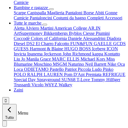
Camicie
Bambine e ragazze
Scarpe
Capispalla
Maglieria
Pantaloni
Borse
Abiti
Gonne
Camicie
Pantaloncini
Costumi da bagno
Completi
Accessori
Tutte le marche
Aletta
Alviero Martini
American College
AR.IN
ArtSupermoney
Bikkembergs
Byblos
Ciesse Piumini
Coccodè
Colors of California
Daniele Alessandrini
Diadora
Diesel
DS2
El Charro
Falcotto
FUN&FUN
GAELLE
GCDS
GUESS
Harmont & Blaine
HUGO BOSS
Iceberg
ICON
Invicta
Ipanema
Jeckerson
John Richmond
kappa
Kontatto
Liu Jo
Manila Grace
MARC ELLIS
Michael Kors
Miss
Blumarine
Moschino
MSGM
Naturino
Neil Barrett
Nike
Oca
Loca
ODIETAMO
Pastello
Patriot
Piccola Ludo
Pinko
POLO RALPH LAUREN
Pom D'Api
Premiata
REFRIGUE
Special Day
Sprayground
SUN68
T-Love
Tommy Hilfiger
Trussardi
Vicolo
W6YZ
Walkey
Zaini

Menu
Tutto