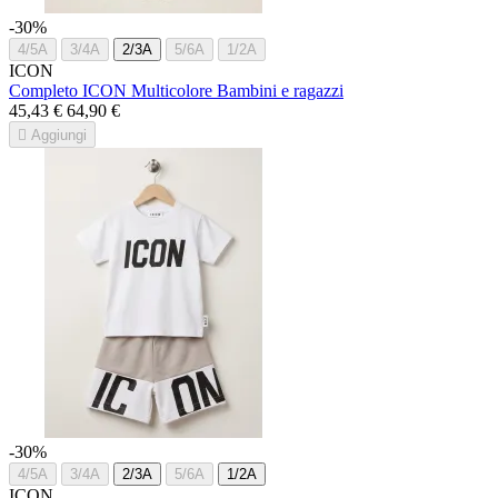
-30%
4/5A
3/4A
2/3A
5/6A
1/2A
ICON
Completo ICON Multicolore Bambini e ragazzi
45,43 €
64,90 €

Aggiungi
-30%
4/5A
3/4A
2/3A
5/6A
1/2A
ICON