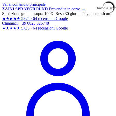
Vai al contenuto principale
favorite_bor
favorite_bor
favorite_bor
favorite_bor
favorite_bor
favorite_bor
favorite_bor
favorite_bor
favorite_bor
favorite_bor
favorite_bor
favorite_bor
favorite_bor
favorite_bor
favorite_bor
favorite_bor
favorite_bor
favorite_bor
favorite_bor
favorite_bor
ZAINI SPRAYGROUND
Prevendita in corso →
Spedizione gratuita sopra 199€
|
Reso 30 giorni
|
Pagamento sicuro
★★★★★
5,0/5 ·
64 recensioni Google
Chiamaci: +39 0823 526748
★★★★★
5,0/5 ·
64 recensioni
Google