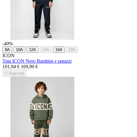
-40%
8A
10A
12A
14A
16A
18A
ICON
Tuta ICON Nero Bambini e ragazzi
101,94 €
169,90 €

Aggiungi