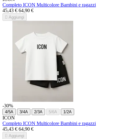
Completo ICON Multicolore Bambini e ragazzi
45,43 €
64,90 €

Aggiungi
-30%
4/5A
3/4A
2/3A
5/6A
1/2A
ICON
Completo ICON Multicolore Bambini e ragazzi
45,43 €
64,90 €

Aggiungi