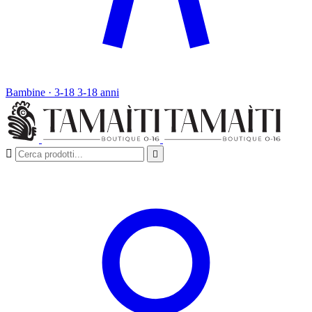
Bambine · 3-18
3-18 anni

