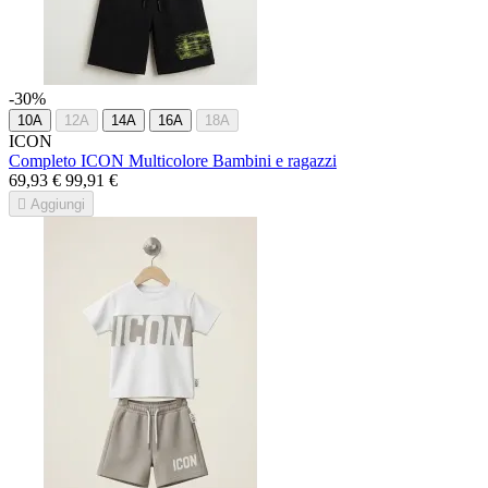
-30%
10A
12A
14A
16A
18A
ICON
Completo ICON Multicolore Bambini e ragazzi
69,93 €
99,91 €

Aggiungi