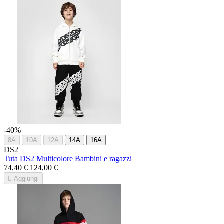
-40%
8A
10A
12A
14A
16A
DS2
Tuta DS2 Multicolore Bambini e ragazzi
74,40 €
124,00 €

Aggiungi