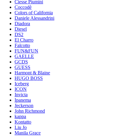
Ciesse Piumini
Coccodè
Colors of California
Daniele Alessandrini
Diadora
Diesel
DS2
El Charro
Falcotto
FUN&FUN
GAELLE
GCDS
GUESS
Harmont & Blaine
HUGO BOSS
Iceberg
ICON
Invicta
Ipanema
Jeckerson
John Richmond
kappa
Kontatto
Liu Jo
Manila Grace