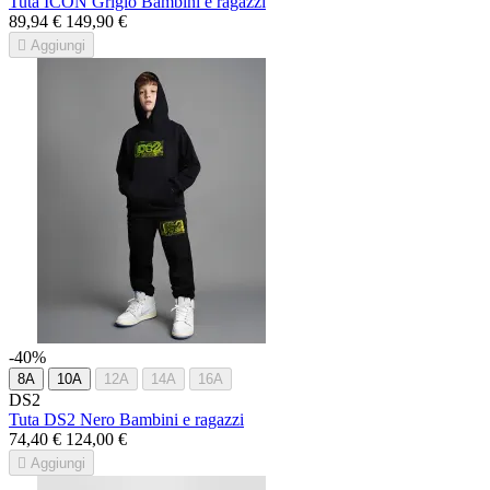
Tuta ICON Grigio Bambini e ragazzi
89,94 €
149,90 €

Aggiungi
-40%
8A
10A
12A
14A
16A
DS2
Tuta DS2 Nero Bambini e ragazzi
74,40 €
124,00 €

Aggiungi