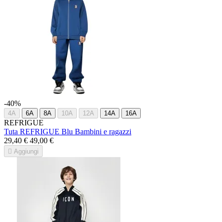
-40%
4A
6A
8A
10A
12A
14A
16A
REFRIGUE
Tuta REFRIGUE Blu Bambini e ragazzi
29,40 €
49,00 €

Aggiungi