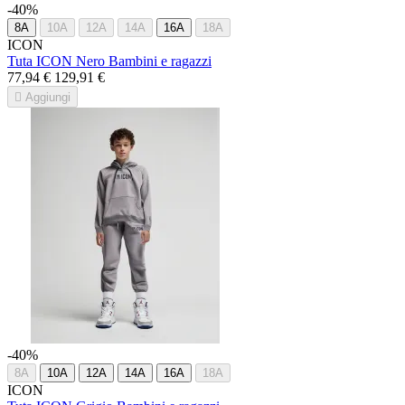
-40%
8A
10A
12A
14A
16A
18A
ICON
Tuta ICON Nero Bambini e ragazzi
77,94 €
129,91 €

Aggiungi
-40%
8A
10A
12A
14A
16A
18A
ICON