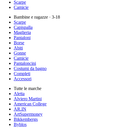
Scarpe
Camicie
Bambine e ragazze
· 3-18
Scarpe
Capispalla
Maglieria
Pantaloni
Borse
Abiti
Gonne
Camicie
Pantaloncini
Costumi da bagno
Completi
Accessori
Tutte le marche
Aletta
Alviero Martini
American College
AR.IN
ArtSupermoney
Bikkembergs
Byblos