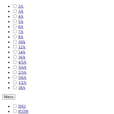
2A
3A
4A
5A
6A
7A
8A
10A
12A
14A
16A
4/5A
3/4A
2/3A
5/6A
1/2A
18A
Marca
DS2
ICON