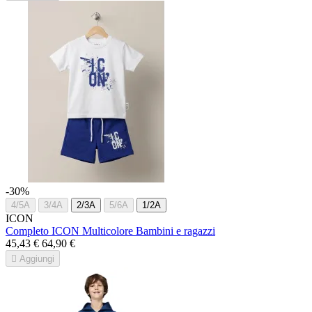
-30%
4/5A
3/4A
2/3A
5/6A
1/2A
ICON
Completo ICON Multicolore Bambini e ragazzi
45,43 €
64,90 €

Aggiungi