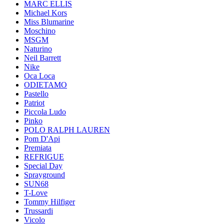
MARC ELLIS
Michael Kors
Miss Blumarine
Moschino
MSGM
Naturino
Neil Barrett
Nike
Oca Loca
ODIETAMO
Pastello
Patriot
Piccola Ludo
Pinko
POLO RALPH LAUREN
Pom D'Api
Premiata
REFRIGUE
Special Day
Sprayground
SUN68
T-Love
Tommy Hilfiger
Trussardi
Vicolo