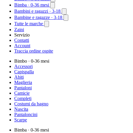
Bimba
· 0-36 mesi
Bambini e ragazzi
· 3-18
Bambine e ragazze
· 3-18
Tutte le marche
Zaini
Servizio
Contatti
Account
Traccia ordine ospite
Bimbo
· 0-36 mesi
Accessori
Capispalla
Abiti
Maglieria
Pantaloni
Camicie
Completi
Costumi da bagno
Nascita
Pantaloncini
Scarpe
Bimba
· 0-36 mesi