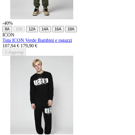
-40%
8A
10A
12A
14A
16A
18A
ICON
Tuta ICON Verde Bambini e ragazzi
107,94 €
179,90 €

Aggiungi