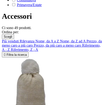
Continuativa
Primavera/Estate
Accessori
Ci sono 49 prodotti.
Ordina per:
Scegli
Più venduti
Rilevanza
Nome, da A a Z
Nome, da Z ad A
Prezzo, da
meno caro a più caro
Prezzo, da più caro a meno caro
Riferimento,
A - Z
Riferimento, Z - A

Filtra la ricerca