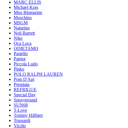
MARC ELLIS
Michael Kors
Miss Blumarine
Moschino
MSGM
Naturino
Neil Barrett
Nike
Oca Loca
ODIETAMO
Pastello
Patriot
Piccola Ludo
Pinko
POLO RALPH LAUREN
Pom D'Api
Premiata
REFRIGUE
Special Day
Sprayground
SUN68
T-Love
Tommy Hilfiger
Trussardi
Vicolo