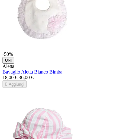
-50%
UNI
Aletta
Bavaglio Aletta Bianco Bimba
18,00 €
36,00 €

Aggiungi