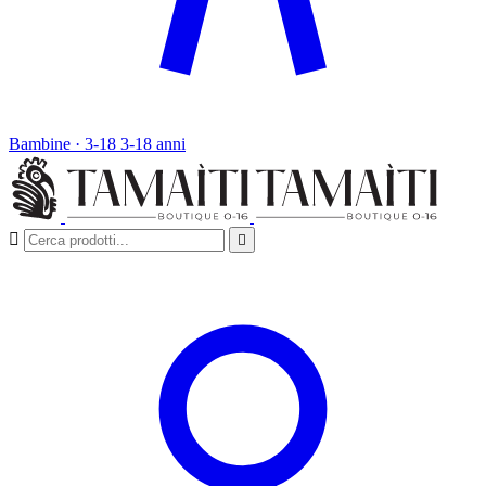
Bambine · 3-18
3-18 anni

