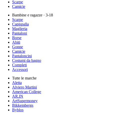
Scarpe
Camicie
Bambine e ragazze
· 3-18
Scarpe
Capispalla
Maglieria
Pantaloni
Borse
Abiti
Gonne
Camicie
Pantaloncini
Costumi da bagno
Completi
Accessori
Tutte le marche
Aletta
Alviero Martini
American College
AR.IN
ArtSupermoney
Bikkembergs
Byblos