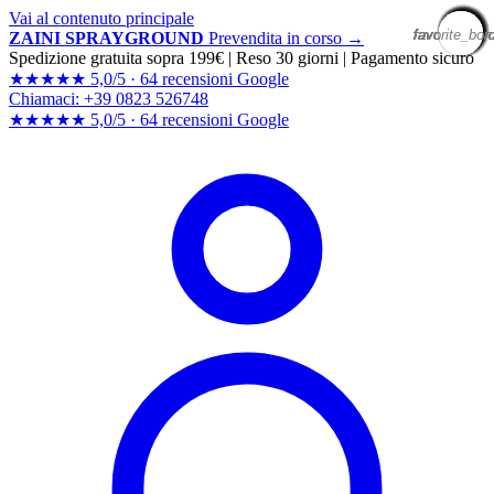
Vai al contenuto principale
favorite_bor
favorite_bor
favorite_bor
favorite_bor
favorite_bor
favorite_bor
favorite_bor
favorite_bor
favorite_bor
favorite_bor
favorite_bor
favorite_bor
favorite_bor
favorite_bor
favorite_bor
favorite_bor
favorite_bor
favorite_bor
favorite_bor
favorite_bor
ZAINI SPRAYGROUND
Prevendita in corso →
Spedizione gratuita sopra 199€
|
Reso 30 giorni
|
Pagamento sicuro
★★★★★
5,0/5 ·
64 recensioni Google
Chiamaci: +39 0823 526748
★★★★★
5,0/5 ·
64 recensioni
Google