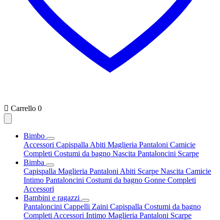

Carrello
0
Bimbo
Accessori
Capispalla
Abiti
Maglieria
Pantaloni
Camicie
Completi
Costumi da bagno
Nascita
Pantaloncini
Scarpe
Bimba
Capispalla
Maglieria
Pantaloni
Abiti
Scarpe
Nascita
Camicie
Intimo
Pantaloncini
Costumi da bagno
Gonne
Completi
Accessori
Bambini e ragazzi
Pantaloncini
Cappelli
Zaini
Capispalla
Costumi da bagno
Completi
Accessori
Intimo
Maglieria
Pantaloni
Scarpe