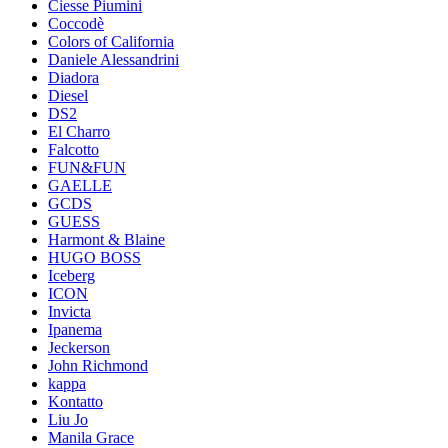
Ciesse Piumini
Coccodè
Colors of California
Daniele Alessandrini
Diadora
Diesel
DS2
El Charro
Falcotto
FUN&FUN
GAELLE
GCDS
GUESS
Harmont & Blaine
HUGO BOSS
Iceberg
ICON
Invicta
Ipanema
Jeckerson
John Richmond
kappa
Kontatto
Liu Jo
Manila Grace