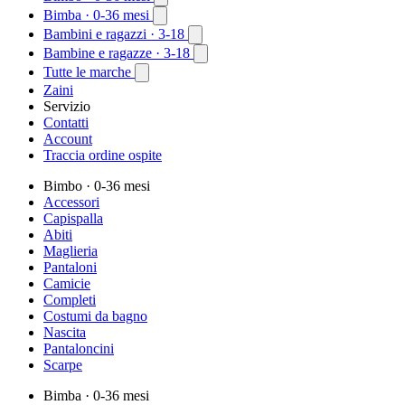
Bimba
· 0-36 mesi
Bambini e ragazzi
· 3-18
Bambine e ragazze
· 3-18
Tutte le marche
Zaini
Servizio
Contatti
Account
Traccia ordine ospite
Bimbo
· 0-36 mesi
Accessori
Capispalla
Abiti
Maglieria
Pantaloni
Camicie
Completi
Costumi da bagno
Nascita
Pantaloncini
Scarpe
Bimba
· 0-36 mesi