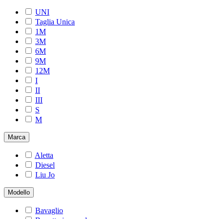
UNI
Taglia Unica
1M
3M
6M
9M
12M
I
II
III
S
M
Marca
Aletta
Diesel
Liu Jo
Modello
Bavaglio