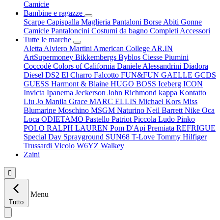
Camicie
Bambine e ragazze
Scarpe
Capispalla
Maglieria
Pantaloni
Borse
Abiti
Gonne
Camicie
Pantaloncini
Costumi da bagno
Completi
Accessori
Tutte le marche
Aletta
Alviero Martini
American College
AR.IN
ArtSupermoney
Bikkembergs
Byblos
Ciesse Piumini
Coccodè
Colors of California
Daniele Alessandrini
Diadora
Diesel
DS2
El Charro
Falcotto
FUN&FUN
GAELLE
GCDS
GUESS
Harmont & Blaine
HUGO BOSS
Iceberg
ICON
Invicta
Ipanema
Jeckerson
John Richmond
kappa
Kontatto
Liu Jo
Manila Grace
MARC ELLIS
Michael Kors
Miss
Blumarine
Moschino
MSGM
Naturino
Neil Barrett
Nike
Oca
Loca
ODIETAMO
Pastello
Patriot
Piccola Ludo
Pinko
POLO RALPH LAUREN
Pom D'Api
Premiata
REFRIGUE
Special Day
Sprayground
SUN68
T-Love
Tommy Hilfiger
Trussardi
Vicolo
W6YZ
Walkey
Zaini

Menu
Tutto