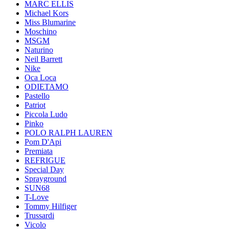
MARC ELLIS
Michael Kors
Miss Blumarine
Moschino
MSGM
Naturino
Neil Barrett
Nike
Oca Loca
ODIETAMO
Pastello
Patriot
Piccola Ludo
Pinko
POLO RALPH LAUREN
Pom D'Api
Premiata
REFRIGUE
Special Day
Sprayground
SUN68
T-Love
Tommy Hilfiger
Trussardi
Vicolo