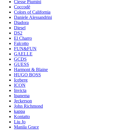
Ciesse Piumini
Coccodè
Colors of California
Daniele Alessandrini
Diadora
Diesel
DS2
El Charro
Falcotto
FUN&FUN
GAELLE
GCDS
GUESS
Harmont & Blaine
HUGO BOSS
Iceberg
ICON
Invicta
Ipanema
Jeckerson
John Richmond
kappa
Kontatto
Liu Jo
Manila Grace