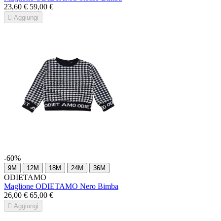
23,60 €
59,00 €

Aggiungi
-60%
9M
12M
18M
24M
36M
ODIETAMO
Maglione ODIETAMO Nero Bimba
26,00 €
65,00 €

Aggiungi