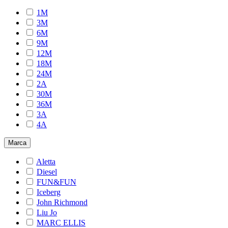
1M
3M
6M
9M
12M
18M
24M
2A
30M
36M
3A
4A
Marca
Aletta
Diesel
FUN&FUN
Iceberg
John Richmond
Liu Jo
MARC ELLIS