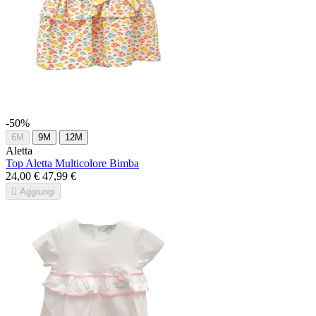
-50%
6M
9M
12M
Aletta
Top Aletta Multicolore Bimba
24,00 €
47,99 €

Aggiungi