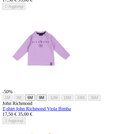

Aggiungi
-50%
1M
3M
6M
9M
12M
18M
24M
36M
John Richmond
T-shirt John Richmond Viola Bimba
17,50 €
35,00 €

Aggiungi