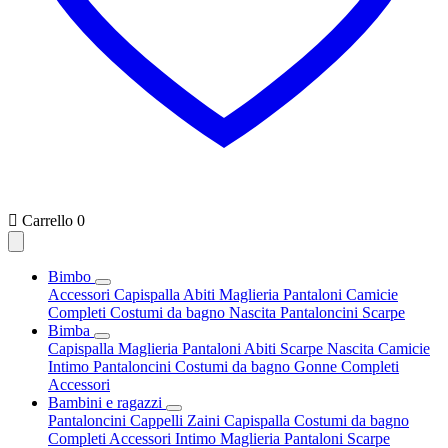

Carrello
0
Bimbo
Accessori
Capispalla
Abiti
Maglieria
Pantaloni
Camicie
Completi
Costumi da bagno
Nascita
Pantaloncini
Scarpe
Bimba
Capispalla
Maglieria
Pantaloni
Abiti
Scarpe
Nascita
Camicie
Intimo
Pantaloncini
Costumi da bagno
Gonne
Completi
Accessori
Bambini e ragazzi
Pantaloncini
Cappelli
Zaini
Capispalla
Costumi da bagno
Completi
Accessori
Intimo
Maglieria
Pantaloni
Scarpe