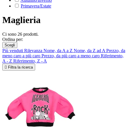
Autunno/Inverno
Primavera/Estate
Maglieria
Ci sono 26 prodotti.
Ordina per:
Scegli
Più venduti
Rilevanza
Nome, da A a Z
Nome, da Z ad A
Prezzo, da
meno caro a più caro
Prezzo, da più caro a meno caro
Riferimento,
A - Z
Riferimento, Z - A

Filtra la ricerca