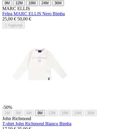
9M
12M
18M
24M
36M
MARC ELLIS
Felpa MARC ELLIS Nero Bimba
25,00 €
50,00 €

Aggiungi
-50%
1M
3M
6M
9M
12M
18M
24M
36M
John Richmond
T-shirt John Richmond Bianco Bimba
17,50 €
35,00 €