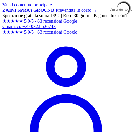
Vai al contenuto principale
favorite_bor
favorite_bor
favorite_bor
favorite_bor
favorite_bor
favorite_bor
favorite_bor
favorite_bor
favorite_bor
favorite_bor
favorite_bor
favorite_bor
favorite_bor
favorite_bor
favorite_bor
favorite_bor
favorite_bor
favorite_bor
favorite_bor
favorite_bor
ZAINI SPRAYGROUND
Prevendita in corso →
Spedizione gratuita sopra 199€
|
Reso 30 giorni
|
Pagamento sicuro
★★★★★
5,0/5 ·
63 recensioni Google
Chiamaci: +39 0823 526748
★★★★★
5,0/5 ·
63 recensioni
Google