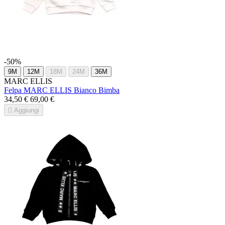
-50%
9M
12M
18M
24M
36M
MARC ELLIS
Felpa MARC ELLIS Bianco Bimba
34,50 €
69,00 €

Aggiungi