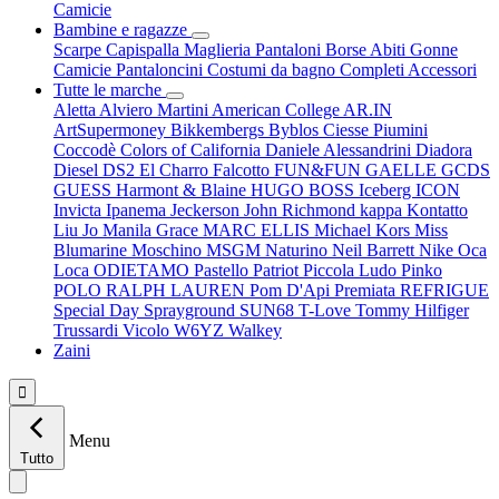
Camicie
Bambine e ragazze
Scarpe
Capispalla
Maglieria
Pantaloni
Borse
Abiti
Gonne
Camicie
Pantaloncini
Costumi da bagno
Completi
Accessori
Tutte le marche
Aletta
Alviero Martini
American College
AR.IN
ArtSupermoney
Bikkembergs
Byblos
Ciesse Piumini
Coccodè
Colors of California
Daniele Alessandrini
Diadora
Diesel
DS2
El Charro
Falcotto
FUN&FUN
GAELLE
GCDS
GUESS
Harmont & Blaine
HUGO BOSS
Iceberg
ICON
Invicta
Ipanema
Jeckerson
John Richmond
kappa
Kontatto
Liu Jo
Manila Grace
MARC ELLIS
Michael Kors
Miss
Blumarine
Moschino
MSGM
Naturino
Neil Barrett
Nike
Oca
Loca
ODIETAMO
Pastello
Patriot
Piccola Ludo
Pinko
POLO RALPH LAUREN
Pom D'Api
Premiata
REFRIGUE
Special Day
Sprayground
SUN68
T-Love
Tommy Hilfiger
Trussardi
Vicolo
W6YZ
Walkey
Zaini

Menu
Tutto