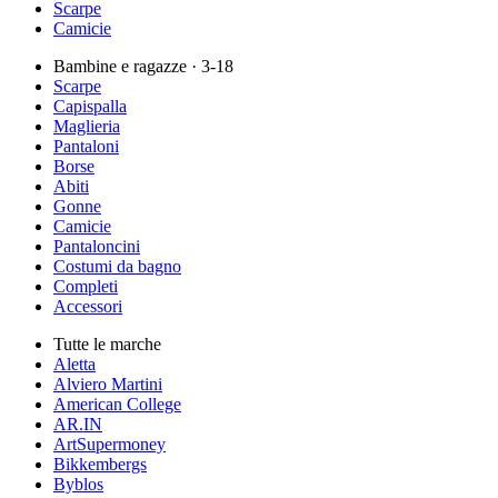
Scarpe
Camicie
Bambine e ragazze
· 3-18
Scarpe
Capispalla
Maglieria
Pantaloni
Borse
Abiti
Gonne
Camicie
Pantaloncini
Costumi da bagno
Completi
Accessori
Tutte le marche
Aletta
Alviero Martini
American College
AR.IN
ArtSupermoney
Bikkembergs
Byblos