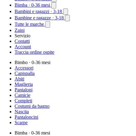
Bimba
· 0-36 mesi
Bambini e ragazzi
· 3-18
Bambine e ragazze
· 3-18
Tutte le marche
Zaini
Servizio
Contatti
Account
Traccia ordine ospite
Bimbo
· 0-36 mesi
Accessori
Capispalla
Abiti
Maglieria
Pantaloni
Camicie
Completi
Costumi da bagno
Nascita
Pantaloncini
Scarpe
Bimba
· 0-36 mesi