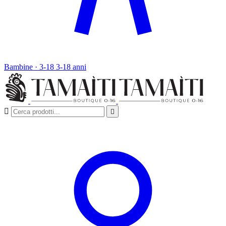
Bambine · 3-18
3-18 anni

