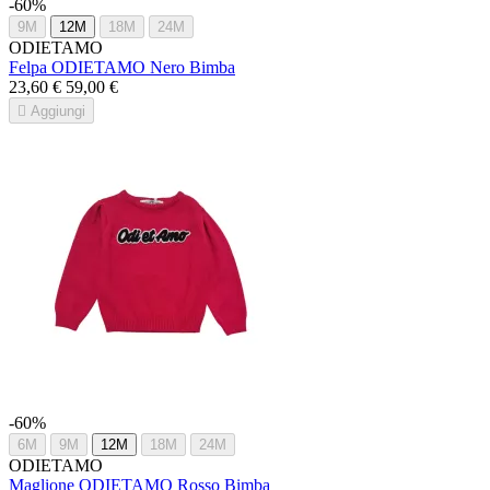
-60%
9M
12M
18M
24M
ODIETAMO
Felpa ODIETAMO Nero Bimba
23,60 €
59,00 €

Aggiungi
-60%
6M
9M
12M
18M
24M
ODIETAMO
Maglione ODIETAMO Rosso Bimba