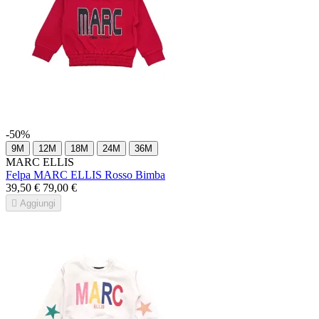
-50%
9M
12M
18M
24M
36M
MARC ELLIS
Felpa MARC ELLIS Rosso Bimba
39,50 €
79,00 €

Aggiungi