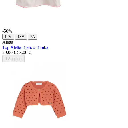
-50%
12M
18M
2A
Aletta
Top Aletta Bianco Bimba
29,00 €
58,00 €

Aggiungi