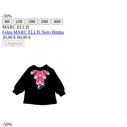
-50%
9M
12M
18M
24M
36M
MARC ELLIS
Felpa MARC ELLIS Nero Bimba
30,00 €
60,00 €

Aggiungi
-50%