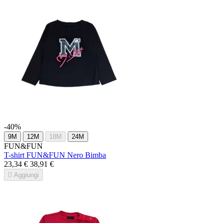
-40%
9M
12M
18M
24M
FUN&FUN
T-shirt FUN&FUN Nero Bimba
23,34 €
38,91 €

Aggiungi