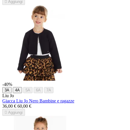

Aggiungi
-40%
3A
4A
5A
6A
7A
Liu Jo
Giacca Liu Jo Nero Bambine e ragazze
36,00 €
60,00 €

Aggiungi