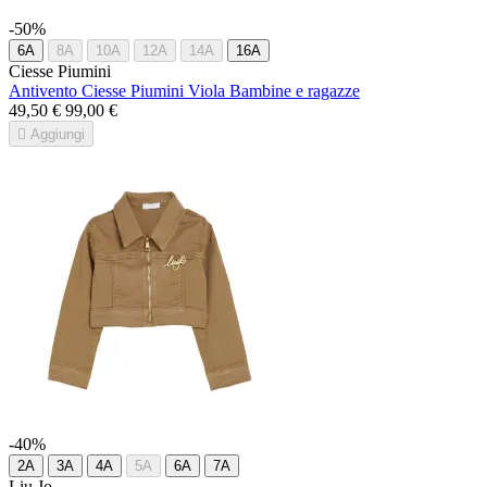
-50%
6A
8A
10A
12A
14A
16A
Ciesse Piumini
Antivento Ciesse Piumini Viola Bambine e ragazze
49,50 €
99,00 €

Aggiungi
-40%
2A
3A
4A
5A
6A
7A
Liu Jo