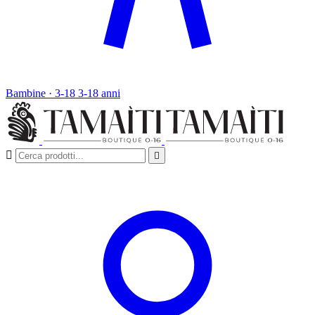
Bambine · 3-18
3-18 anni

