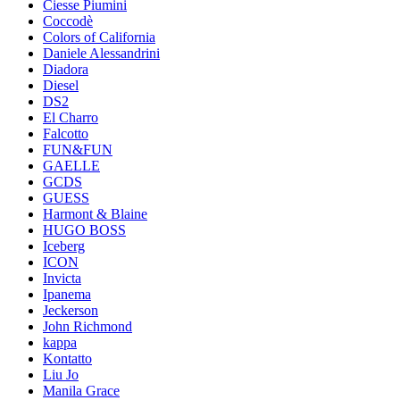
Ciesse Piumini
Coccodè
Colors of California
Daniele Alessandrini
Diadora
Diesel
DS2
El Charro
Falcotto
FUN&FUN
GAELLE
GCDS
GUESS
Harmont & Blaine
HUGO BOSS
Iceberg
ICON
Invicta
Ipanema
Jeckerson
John Richmond
kappa
Kontatto
Liu Jo
Manila Grace