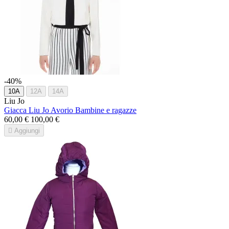
-40%
10A
12A
14A
Liu Jo
Giacca Liu Jo Avorio Bambine e ragazze
60,00 €
100,00 €

Aggiungi