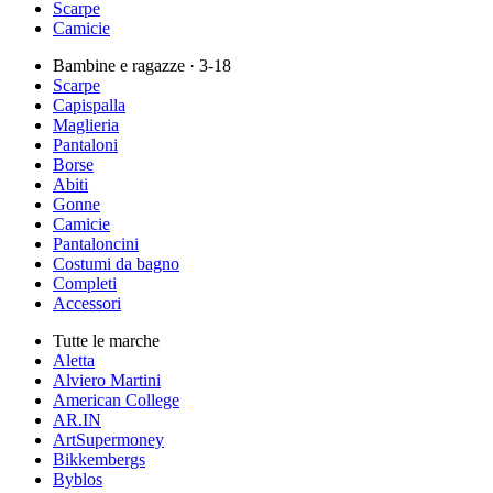
Scarpe
Camicie
Bambine e ragazze
· 3-18
Scarpe
Capispalla
Maglieria
Pantaloni
Borse
Abiti
Gonne
Camicie
Pantaloncini
Costumi da bagno
Completi
Accessori
Tutte le marche
Aletta
Alviero Martini
American College
AR.IN
ArtSupermoney
Bikkembergs
Byblos