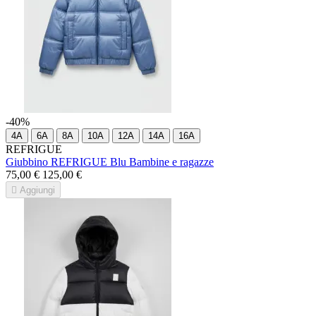
-40%
4A
6A
8A
10A
12A
14A
16A
REFRIGUE
Giubbino REFRIGUE Blu Bambine e ragazze
75,00 €
125,00 €

Aggiungi