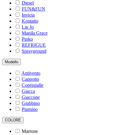
Diesel
FUN&FUN
Invicta
Kontatto
Liu Jo
Manila Grace
Pinko
REFRIGUE
Sprayground
Modello
Antivento
Cappotto
Coprispalle
Giacca
Giaccone
Giubbino
Piumino
COLORE
Marrone