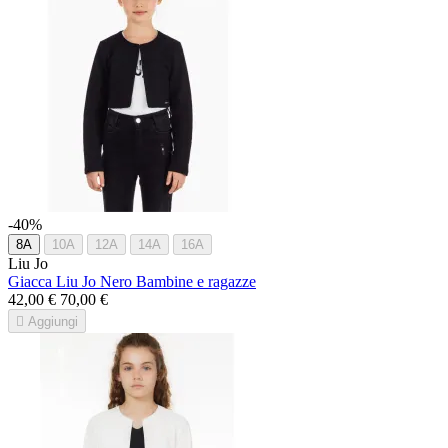
-40%
8A
10A
12A
14A
16A
Liu Jo
Giacca Liu Jo Nero Bambine e ragazze
42,00 €
70,00 €

Aggiungi