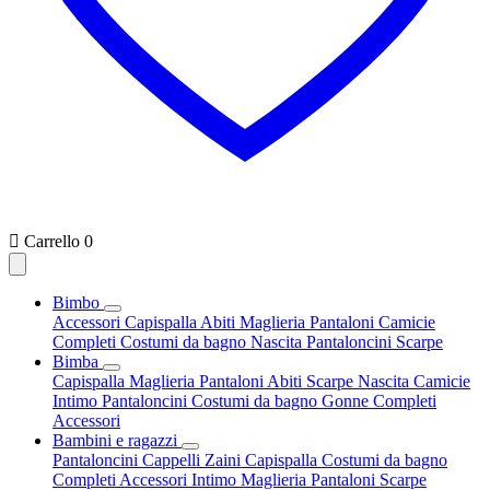

Carrello
0
Bimbo
Accessori
Capispalla
Abiti
Maglieria
Pantaloni
Camicie
Completi
Costumi da bagno
Nascita
Pantaloncini
Scarpe
Bimba
Capispalla
Maglieria
Pantaloni
Abiti
Scarpe
Nascita
Camicie
Intimo
Pantaloncini
Costumi da bagno
Gonne
Completi
Accessori
Bambini e ragazzi
Pantaloncini
Cappelli
Zaini
Capispalla
Costumi da bagno
Completi
Accessori
Intimo
Maglieria
Pantaloni
Scarpe