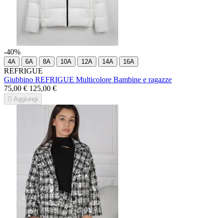
-40%
4A
6A
8A
10A
12A
14A
16A
REFRIGUE
Giubbino REFRIGUE Multicolore Bambine e ragazze
75,00 €
125,00 €

Aggiungi