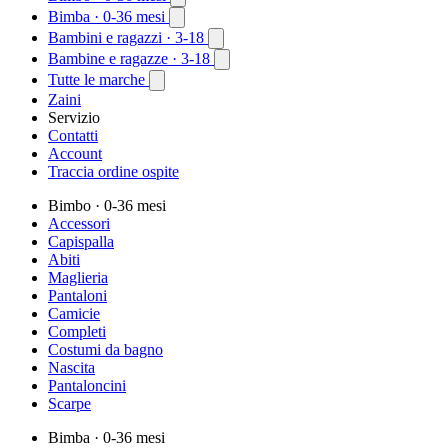
Bimba
· 0-36 mesi
Bambini e ragazzi
· 3-18
Bambine e ragazze
· 3-18
Tutte le marche
Zaini
Servizio
Contatti
Account
Traccia ordine ospite
Bimbo
· 0-36 mesi
Accessori
Capispalla
Abiti
Maglieria
Pantaloni
Camicie
Completi
Costumi da bagno
Nascita
Pantaloncini
Scarpe
Bimba
· 0-36 mesi