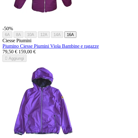
-50%
6A
8A
10A
12A
14A
16A
Ciesse Piumini
Piumino Ciesse Piumini Viola Bambine e ragazze
79,50 €
159,00 €

Aggiungi