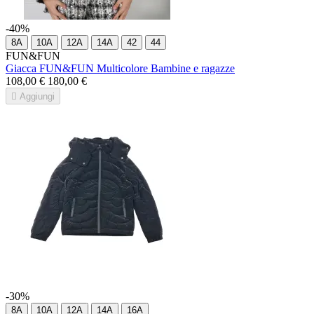
-40%
8A
10A
12A
14A
42
44
FUN&FUN
Giacca FUN&FUN Multicolore Bambine e ragazze
108,00 €
180,00 €

Aggiungi
-30%
8A
10A
12A
14A
16A