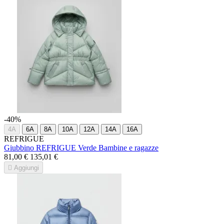
-40%
4A
6A
8A
10A
12A
14A
16A
REFRIGUE
Giubbino REFRIGUE Verde Bambine e ragazze
81,00 €
135,01 €

Aggiungi