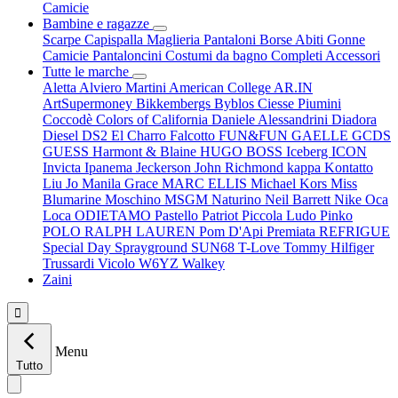
Camicie
Bambine e ragazze
Scarpe
Capispalla
Maglieria
Pantaloni
Borse
Abiti
Gonne
Camicie
Pantaloncini
Costumi da bagno
Completi
Accessori
Tutte le marche
Aletta
Alviero Martini
American College
AR.IN
ArtSupermoney
Bikkembergs
Byblos
Ciesse Piumini
Coccodè
Colors of California
Daniele Alessandrini
Diadora
Diesel
DS2
El Charro
Falcotto
FUN&FUN
GAELLE
GCDS
GUESS
Harmont & Blaine
HUGO BOSS
Iceberg
ICON
Invicta
Ipanema
Jeckerson
John Richmond
kappa
Kontatto
Liu Jo
Manila Grace
MARC ELLIS
Michael Kors
Miss
Blumarine
Moschino
MSGM
Naturino
Neil Barrett
Nike
Oca
Loca
ODIETAMO
Pastello
Patriot
Piccola Ludo
Pinko
POLO RALPH LAUREN
Pom D'Api
Premiata
REFRIGUE
Special Day
Sprayground
SUN68
T-Love
Tommy Hilfiger
Trussardi
Vicolo
W6YZ
Walkey
Zaini

Menu
Tutto