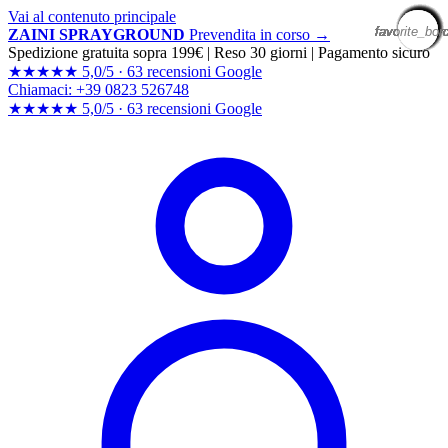
Vai al contenuto principale
favorite_bor
favorite_bor
favorite_bor
favorite_bor
favorite_bor
favorite_bor
favorite_bor
favorite_bor
favorite_bor
favorite_bor
favorite_bor
favorite_bor
favorite_bor
favorite_bor
favorite_bor
favorite_bor
favorite_bor
favorite_bor
favorite_bor
favorite_bor
ZAINI SPRAYGROUND
Prevendita in corso →
Spedizione gratuita sopra 199€
|
Reso 30 giorni
|
Pagamento sicuro
★★★★★
5,0/5 ·
63 recensioni Google
Chiamaci: +39 0823 526748
★★★★★
5,0/5 ·
63 recensioni
Google