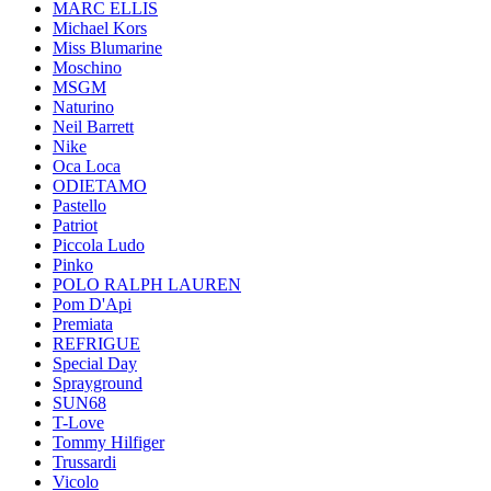
MARC ELLIS
Michael Kors
Miss Blumarine
Moschino
MSGM
Naturino
Neil Barrett
Nike
Oca Loca
ODIETAMO
Pastello
Patriot
Piccola Ludo
Pinko
POLO RALPH LAUREN
Pom D'Api
Premiata
REFRIGUE
Special Day
Sprayground
SUN68
T-Love
Tommy Hilfiger
Trussardi
Vicolo