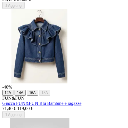

Aggiungi
-40%
12A
14A
16A
18A
FUN&FUN
Giacca FUN&FUN Blu Bambine e ragazze
71,40 €
119,00 €

Aggiungi