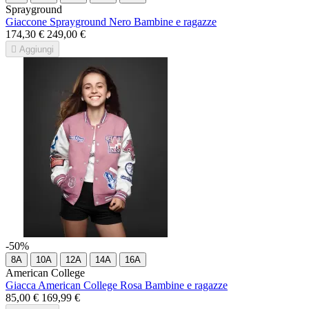
Sprayground
Giaccone Sprayground Nero Bambine e ragazze
174,30 €
249,00 €

Aggiungi
-50%
8A
10A
12A
14A
16A
American College
Giacca American College Rosa Bambine e ragazze
85,00 €
169,99 €