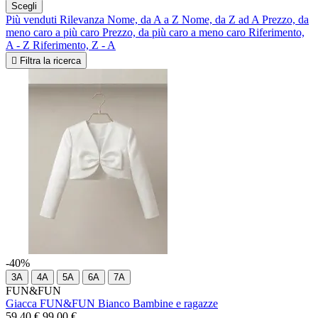
Scegli
Più venduti
Rilevanza
Nome, da A a Z
Nome, da Z ad A
Prezzo, da
meno caro a più caro
Prezzo, da più caro a meno caro
Riferimento,
A - Z
Riferimento, Z - A

Filtra la ricerca
-40%
3A
4A
5A
6A
7A
FUN&FUN
Giacca FUN&FUN Bianco Bambine e ragazze
59,40 €
99,00 €