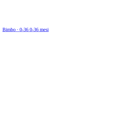
Bimbo · 0-36
0-36 mesi