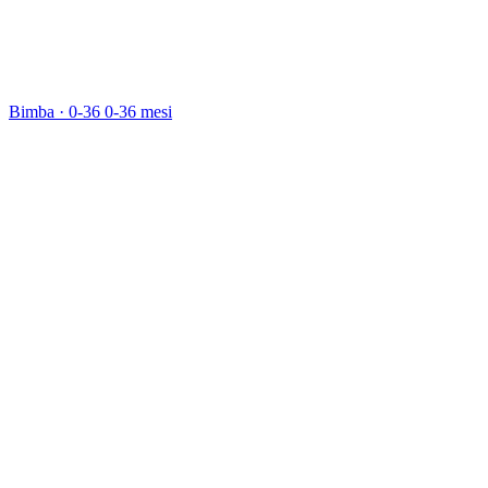
Bimba · 0-36
0-36 mesi