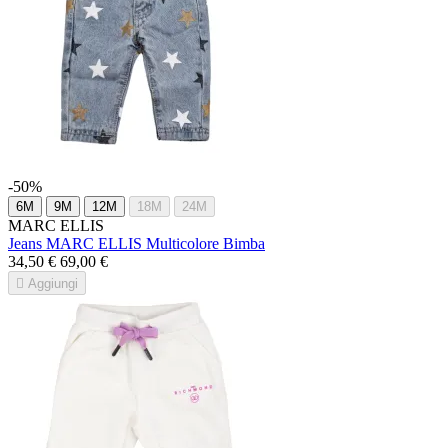
-50%
6M
9M
12M
18M
24M
MARC ELLIS
Jeans MARC ELLIS Multicolore Bimba
34,50 €
69,00 €

Aggiungi