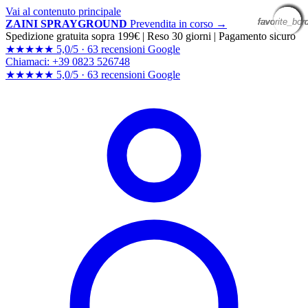
Vai al contenuto principale
favorite_bor
favorite_bor
favorite_bor
favorite_bor
favorite_bor
favorite_bor
favorite_bor
favorite_bor
favorite_bor
ZAINI SPRAYGROUND
Prevendita in corso →
Spedizione gratuita sopra 199€
|
Reso 30 giorni
|
Pagamento sicuro
★★★★★
5,0/5 ·
63 recensioni Google
Chiamaci: +39 0823 526748
★★★★★
5,0/5 ·
63 recensioni
Google