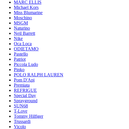
MARC ELLIS
Michael Kors
Miss Blumarine
Moschino
MSGM
Naturino
Neil Barrett
Nike
Oca Loca
ODIETAMO
Pastello
Patriot
Piccola Ludo
Pinko
POLO RALPH LAUREN
Pom D'Api
Premiata
REFRIGUE
Special Day
Sprayground
SUN68
T-Love
Tommy Hilfiger
Trussardi
Vicolo