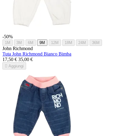
-50%
1M
3M
6M
9M
12M
18M
24M
36M
John Richmond
Tuta John Richmond Bianco Bimba
17,50 €
35,00 €

Aggiungi