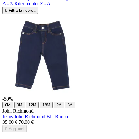
A - Z
Riferimento, Z - A

Filtra la ricerca
-50%
6M
9M
12M
18M
2A
3A
John Richmond
Jeans John Richmond Blu Bimba
35,00 €
70,00 €

Aggiungi