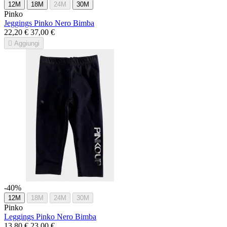
12M
18M
24M
30M
Pinko
Jeggings Pinko Nero Bimba
22,20 €
37,00 €

Aggiungi
-40%
12M
18M
24M
30M
Pinko
Leggings Pinko Nero Bimba
13,80 €
23,00 €