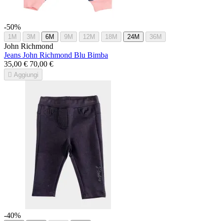
-50%
1M
3M
6M
9M
12M
18M
24M
36M
John Richmond
Jeans John Richmond Blu Bimba
35,00 €
70,00 €

Aggiungi
-40%