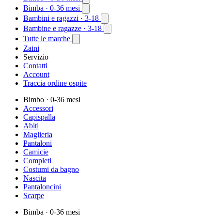
Bimba
· 0-36 mesi
Bambini e ragazzi
· 3-18
Bambine e ragazze
· 3-18
Tutte le marche
Zaini
Servizio
Contatti
Account
Traccia ordine ospite
Bimbo
· 0-36 mesi
Accessori
Capispalla
Abiti
Maglieria
Pantaloni
Camicie
Completi
Costumi da bagno
Nascita
Pantaloncini
Scarpe
Bimba
· 0-36 mesi