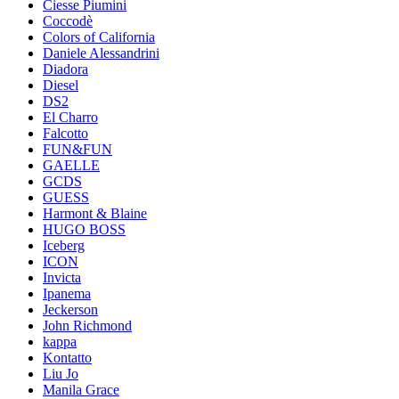
Ciesse Piumini
Coccodè
Colors of California
Daniele Alessandrini
Diadora
Diesel
DS2
El Charro
Falcotto
FUN&FUN
GAELLE
GCDS
GUESS
Harmont & Blaine
HUGO BOSS
Iceberg
ICON
Invicta
Ipanema
Jeckerson
John Richmond
kappa
Kontatto
Liu Jo
Manila Grace