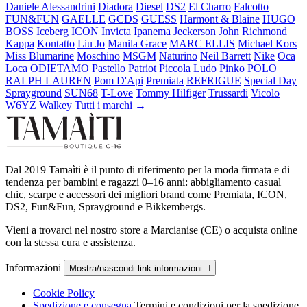
Daniele Alessandrini
Diadora
Diesel
DS2
El Charro
Falcotto
FUN&FUN
GAELLE
GCDS
GUESS
Harmont & Blaine
HUGO
BOSS
Iceberg
ICON
Invicta
Ipanema
Jeckerson
John Richmond
Kappa
Kontatto
Liu Jo
Manila Grace
MARC ELLIS
Michael Kors
Miss Blumarine
Moschino
MSGM
Naturino
Neil Barrett
Nike
Oca
Loca
ODIETAMO
Pastello
Patriot
Piccola Ludo
Pinko
POLO
RALPH LAUREN
Pom D'Api
Premiata
REFRIGUE
Special Day
Sprayground
SUN68
T-Love
Tommy Hilfiger
Trussardi
Vicolo
W6YZ
Walkey
Tutti i marchi →
Dal 2019 Tamaìti è il punto di riferimento per la moda firmata e di
tendenza per bambini e ragazzi 0–16 anni: abbigliamento casual
chic, scarpe e accessori dei migliori brand come Premiata, ICON,
DS2, Fun&Fun, Sprayground e Bikkembergs.
Vieni a trovarci nel nostro store a Marcianise (CE) o acquista online
con la stessa cura e assistenza.
Informazioni
Mostra/nascondi link informazioni

Cookie Policy
Spedizione e consegna
Termini e condizioni per la spedizione