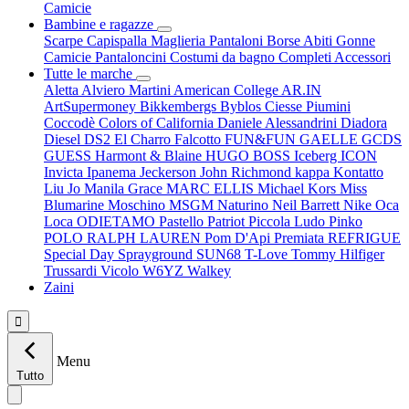
Camicie
Bambine e ragazze
Scarpe
Capispalla
Maglieria
Pantaloni
Borse
Abiti
Gonne
Camicie
Pantaloncini
Costumi da bagno
Completi
Accessori
Tutte le marche
Aletta
Alviero Martini
American College
AR.IN
ArtSupermoney
Bikkembergs
Byblos
Ciesse Piumini
Coccodè
Colors of California
Daniele Alessandrini
Diadora
Diesel
DS2
El Charro
Falcotto
FUN&FUN
GAELLE
GCDS
GUESS
Harmont & Blaine
HUGO BOSS
Iceberg
ICON
Invicta
Ipanema
Jeckerson
John Richmond
kappa
Kontatto
Liu Jo
Manila Grace
MARC ELLIS
Michael Kors
Miss
Blumarine
Moschino
MSGM
Naturino
Neil Barrett
Nike
Oca
Loca
ODIETAMO
Pastello
Patriot
Piccola Ludo
Pinko
POLO RALPH LAUREN
Pom D'Api
Premiata
REFRIGUE
Special Day
Sprayground
SUN68
T-Love
Tommy Hilfiger
Trussardi
Vicolo
W6YZ
Walkey
Zaini

Menu
Tutto