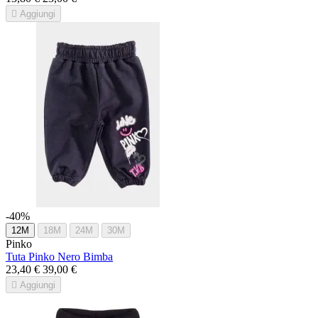

Aggiungi
-40%
12M
18M
24M
30M
Pinko
Tuta Pinko Nero Bimba
23,40 €
39,00 €

Aggiungi