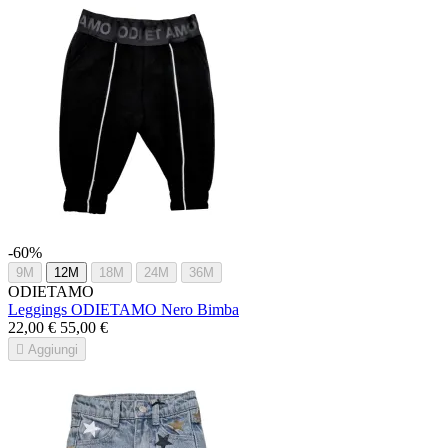
-60%
9M
12M
18M
24M
36M
ODIETAMO
Leggings ODIETAMO Nero Bimba
22,00 €
55,00 €

Aggiungi