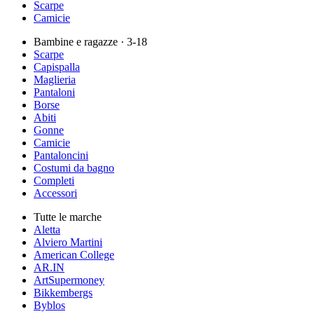
Scarpe
Camicie
Bambine e ragazze
· 3-18
Scarpe
Capispalla
Maglieria
Pantaloni
Borse
Abiti
Gonne
Camicie
Pantaloncini
Costumi da bagno
Completi
Accessori
Tutte le marche
Aletta
Alviero Martini
American College
AR.IN
ArtSupermoney
Bikkembergs
Byblos