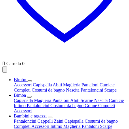

Carrello
0
Bimbo
Accessori
Capispalla
Abiti
Maglieria
Pantaloni
Camicie
Completi
Costumi da bagno
Nascita
Pantaloncini
Scarpe
Bimba
Capispalla
Maglieria
Pantaloni
Abiti
Scarpe
Nascita
Camicie
Intimo
Pantaloncini
Costumi da bagno
Gonne
Completi
Accessori
Bambini e ragazzi
Pantaloncini
Cappelli
Zaini
Capispalla
Costumi da bagno
Completi
Accessori
Intimo
Maglieria
Pantaloni
Scarpe