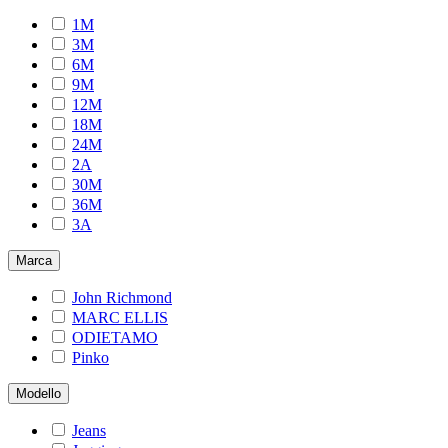
1M
3M
6M
9M
12M
18M
24M
2A
30M
36M
3A
Marca
John Richmond
MARC ELLIS
ODIETAMO
Pinko
Modello
Jeans