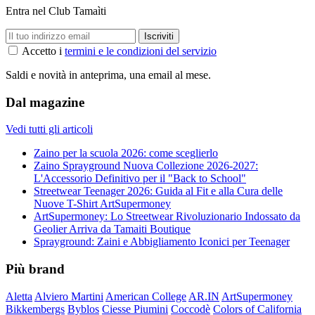
Entra nel Club Tamaìti
Accetto i
termini e le condizioni del servizio
Saldi e novità in anteprima, una email al mese.
Dal magazine
Vedi tutti gli articoli
Zaino per la scuola 2026: come sceglierlo
Zaino Sprayground Nuova Collezione 2026-2027:
L'Accessorio Definitivo per il "Back to School"
Streetwear Teenager 2026: Guida al Fit e alla Cura delle
Nuove T-Shirt ArtSupermoney
ArtSupermoney: Lo Streetwear Rivoluzionario Indossato da
Geolier Arriva da Tamaiti Boutique
Sprayground: Zaini e Abbigliamento Iconici per Teenager
Più brand
Aletta
Alviero Martini
American College
AR.IN
ArtSupermoney
Bikkembergs
Byblos
Ciesse Piumini
Coccodè
Colors of California