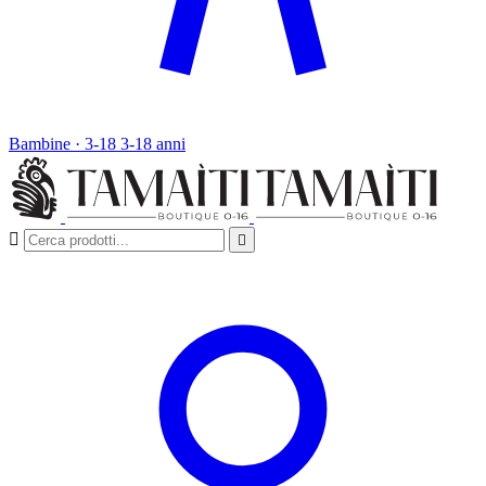
Bambine · 3-18
3-18 anni

