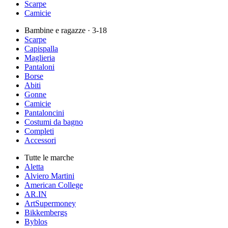
Scarpe
Camicie
Bambine e ragazze
· 3-18
Scarpe
Capispalla
Maglieria
Pantaloni
Borse
Abiti
Gonne
Camicie
Pantaloncini
Costumi da bagno
Completi
Accessori
Tutte le marche
Aletta
Alviero Martini
American College
AR.IN
ArtSupermoney
Bikkembergs
Byblos