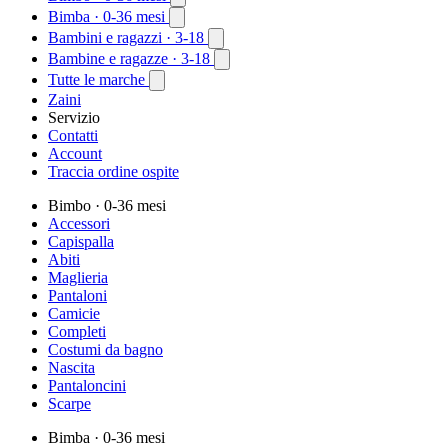
Bimba
· 0-36 mesi
Bambini e ragazzi
· 3-18
Bambine e ragazze
· 3-18
Tutte le marche
Zaini
Servizio
Contatti
Account
Traccia ordine ospite
Bimbo
· 0-36 mesi
Accessori
Capispalla
Abiti
Maglieria
Pantaloni
Camicie
Completi
Costumi da bagno
Nascita
Pantaloncini
Scarpe
Bimba
· 0-36 mesi