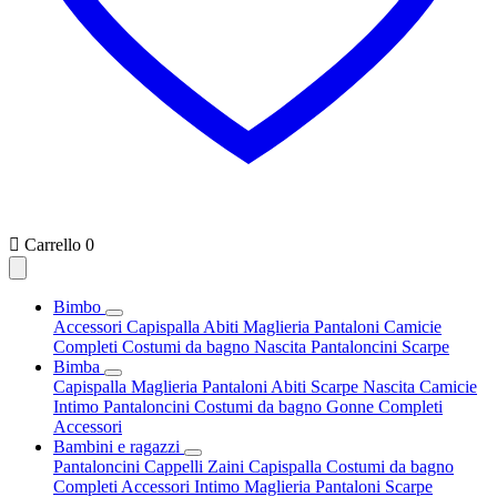

Carrello
0
Bimbo
Accessori
Capispalla
Abiti
Maglieria
Pantaloni
Camicie
Completi
Costumi da bagno
Nascita
Pantaloncini
Scarpe
Bimba
Capispalla
Maglieria
Pantaloni
Abiti
Scarpe
Nascita
Camicie
Intimo
Pantaloncini
Costumi da bagno
Gonne
Completi
Accessori
Bambini e ragazzi
Pantaloncini
Cappelli
Zaini
Capispalla
Costumi da bagno
Completi
Accessori
Intimo
Maglieria
Pantaloni
Scarpe