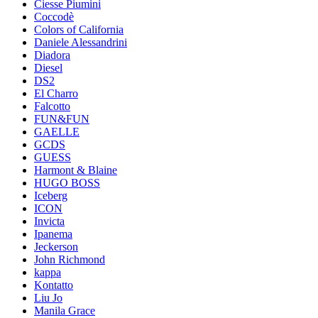
Ciesse Piumini
Coccodè
Colors of California
Daniele Alessandrini
Diadora
Diesel
DS2
El Charro
Falcotto
FUN&FUN
GAELLE
GCDS
GUESS
Harmont & Blaine
HUGO BOSS
Iceberg
ICON
Invicta
Ipanema
Jeckerson
John Richmond
kappa
Kontatto
Liu Jo
Manila Grace