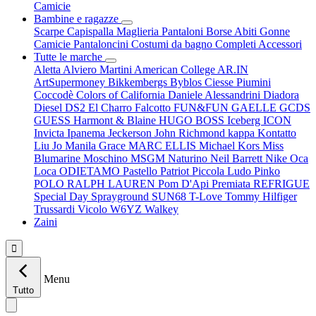
Camicie
Bambine e ragazze
Scarpe
Capispalla
Maglieria
Pantaloni
Borse
Abiti
Gonne
Camicie
Pantaloncini
Costumi da bagno
Completi
Accessori
Tutte le marche
Aletta
Alviero Martini
American College
AR.IN
ArtSupermoney
Bikkembergs
Byblos
Ciesse Piumini
Coccodè
Colors of California
Daniele Alessandrini
Diadora
Diesel
DS2
El Charro
Falcotto
FUN&FUN
GAELLE
GCDS
GUESS
Harmont & Blaine
HUGO BOSS
Iceberg
ICON
Invicta
Ipanema
Jeckerson
John Richmond
kappa
Kontatto
Liu Jo
Manila Grace
MARC ELLIS
Michael Kors
Miss
Blumarine
Moschino
MSGM
Naturino
Neil Barrett
Nike
Oca
Loca
ODIETAMO
Pastello
Patriot
Piccola Ludo
Pinko
POLO RALPH LAUREN
Pom D'Api
Premiata
REFRIGUE
Special Day
Sprayground
SUN68
T-Love
Tommy Hilfiger
Trussardi
Vicolo
W6YZ
Walkey
Zaini

Menu
Tutto