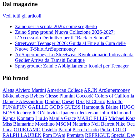
Dal magazine
Vedi tutti gli articoli
Zaino per la scuola 2026: come sceglierlo
Zaino Sprayground Nuova Collezione 2026-2027:
L'Accessorio Definitivo per il "Back to School"
Streetwear Teenager 2026: Guida al Fit e alla Cura delle
Nuove T-Shirt ArtSupermoney
ArtSupermoney: Lo Streetwear Rivoluzionario Indossato da
Geolier Arriva da Tamaiti Boutique
Sprayground: Zaini e Abbigliamento Iconici per Teenager
Più brand
Aletta
Alviero Martini
American College
AR.IN
ArtSupermoney
Bikkembergs
Byblos
Ciesse Piumini
Coccodè
Colors of California
Daniele Alessandrini
Diadora
Diesel
DS2
El Charro
Falcotto
FUN&FUN
GAELLE
GCDS
GUESS
Harmont & Blaine
HUGO
BOSS
Iceberg
ICON
Invicta
Ipanema
Jeckerson
John Richmond
Kappa
Kontatto
Liu Jo
Manila Grace
MARC ELLIS
Michael Kors
Miss Blumarine
Moschino
MSGM
Naturino
Neil Barrett
Nike
Oca
Loca
ODIETAMO
Pastello
Patriot
Piccola Ludo
Pinko
POLO
RALPH LAUREN
Pom D'Api
Premiata
REFRIGUE
Special Day