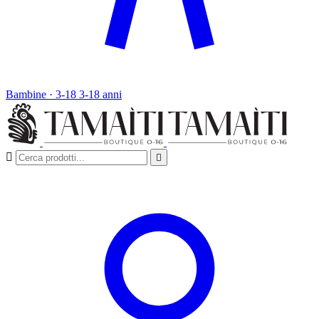
Bambine · 3-18
3-18 anni

