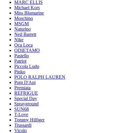
MARC ELLIS
Michael Kors
Miss Blumarine
Moschino
MSGM
Naturino
Neil Barrett
Nike
Oca Loca
ODIETAMO
Pastello
Patriot
Piccola Ludo
Pinko
POLO RALPH LAUREN
Pom D'Api
Premiata
REFRIGUE
Special Day
Sprayground
SUN68
T-Love
Tommy Hilfiger
Trussardi
Vicolo