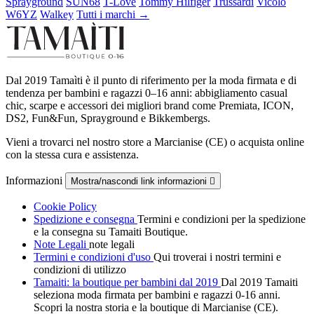
Sprayground
SUN68
T-Love
Tommy Hilfiger
Trussardi
Vicolo
W6YZ
Walkey
Tutti i marchi →
Dal 2019 Tamaìti è il punto di riferimento per la moda firmata e di
tendenza per bambini e ragazzi 0–16 anni: abbigliamento casual
chic, scarpe e accessori dei migliori brand come Premiata, ICON,
DS2, Fun&Fun, Sprayground e Bikkembergs.
Vieni a trovarci nel nostro store a Marcianise (CE) o acquista online
con la stessa cura e assistenza.
Informazioni
Mostra/nascondi link informazioni

Cookie Policy
Spedizione e consegna
Termini e condizioni per la spedizione
e la consegna su Tamaiti Boutique.
Note Legali
note legali
Termini e condizioni d'uso
Qui troverai i nostri termini e
condizioni di utilizzo
Tamaiti: la boutique per bambini dal 2019
Dal 2019 Tamaiti
seleziona moda firmata per bambini e ragazzi 0-16 anni.
Scopri la nostra storia e la boutique di Marcianise (CE).