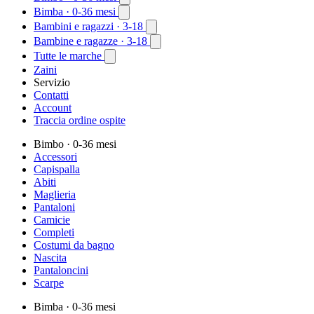
Bimba
· 0-36 mesi
Bambini e ragazzi
· 3-18
Bambine e ragazze
· 3-18
Tutte le marche
Zaini
Servizio
Contatti
Account
Traccia ordine ospite
Bimbo
· 0-36 mesi
Accessori
Capispalla
Abiti
Maglieria
Pantaloni
Camicie
Completi
Costumi da bagno
Nascita
Pantaloncini
Scarpe
Bimba
· 0-36 mesi