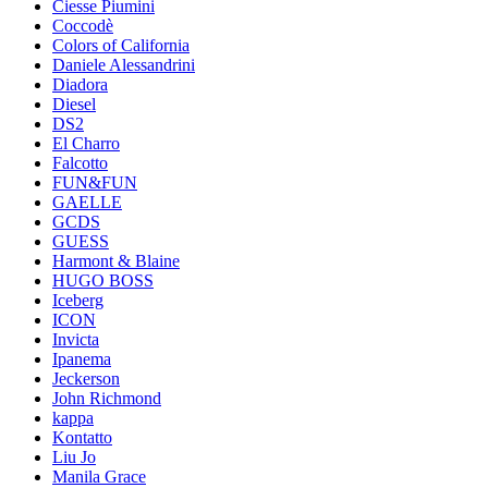
Ciesse Piumini
Coccodè
Colors of California
Daniele Alessandrini
Diadora
Diesel
DS2
El Charro
Falcotto
FUN&FUN
GAELLE
GCDS
GUESS
Harmont & Blaine
HUGO BOSS
Iceberg
ICON
Invicta
Ipanema
Jeckerson
John Richmond
kappa
Kontatto
Liu Jo
Manila Grace