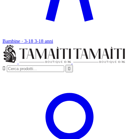
Bambine · 3-18
3-18 anni

