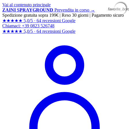
Vai al contenuto principale
favorite_bor
favorite_bor
favorite_bor
favorite_bor
ZAINI SPRAYGROUND
Prevendita in corso →
Spedizione gratuita sopra 199€
|
Reso 30 giorni
|
Pagamento sicuro
★★★★★
5,0/5 ·
64 recensioni Google
Chiamaci: +39 0823 526748
★★★★★
5,0/5 ·
64 recensioni
Google