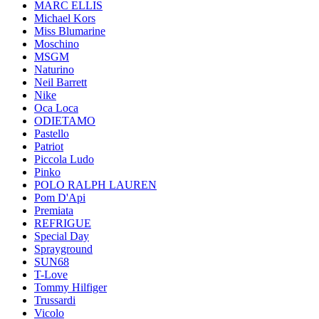
MARC ELLIS
Michael Kors
Miss Blumarine
Moschino
MSGM
Naturino
Neil Barrett
Nike
Oca Loca
ODIETAMO
Pastello
Patriot
Piccola Ludo
Pinko
POLO RALPH LAUREN
Pom D'Api
Premiata
REFRIGUE
Special Day
Sprayground
SUN68
T-Love
Tommy Hilfiger
Trussardi
Vicolo