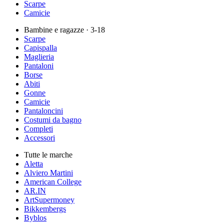
Scarpe
Camicie
Bambine e ragazze
· 3-18
Scarpe
Capispalla
Maglieria
Pantaloni
Borse
Abiti
Gonne
Camicie
Pantaloncini
Costumi da bagno
Completi
Accessori
Tutte le marche
Aletta
Alviero Martini
American College
AR.IN
ArtSupermoney
Bikkembergs
Byblos