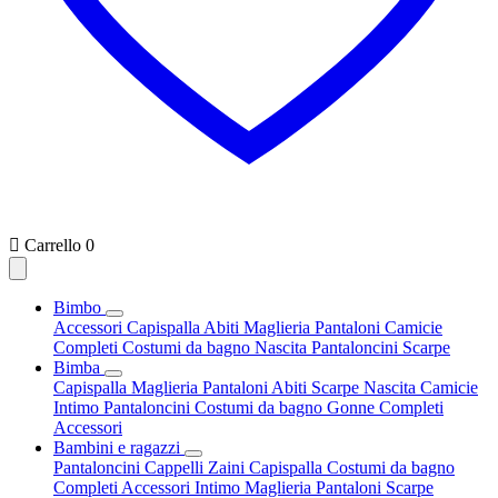

Carrello
0
Bimbo
Accessori
Capispalla
Abiti
Maglieria
Pantaloni
Camicie
Completi
Costumi da bagno
Nascita
Pantaloncini
Scarpe
Bimba
Capispalla
Maglieria
Pantaloni
Abiti
Scarpe
Nascita
Camicie
Intimo
Pantaloncini
Costumi da bagno
Gonne
Completi
Accessori
Bambini e ragazzi
Pantaloncini
Cappelli
Zaini
Capispalla
Costumi da bagno
Completi
Accessori
Intimo
Maglieria
Pantaloni
Scarpe