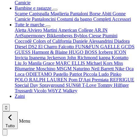
Camicie
Bambine e ragazze
Scarpe
Capispalla
Maglieria
Pantaloni
Borse
Abiti
Gonne
Camicie
Pantaloncini
Costumi da bagno
Completi
Accessori
Tutte le marche
Aletta
Alviero Martini
American College
AR.IN
ArtSupermoney
Bikkembergs
Byblos
Ciesse Piumini
Coccodè
Colors of California
Daniele Alessandrini
Diadora
Diesel
DS2
El Charro
Falcotto
FUN&FUN
GAELLE
GCDS
GUESS
Harmont & Blaine
HUGO BOSS
Iceberg
ICON
Invicta
Ipanema
Jeckerson
John Richmond
kappa
Kontatto
Liu Jo
Manila Grace
MARC ELLIS
Michael Kors
Miss
Blumarine
Moschino
MSGM
Naturino
Neil Barrett
Nike
Oca
Loca
ODIETAMO
Pastello
Patriot
Piccola Ludo
Pinko
POLO RALPH LAUREN
Pom D'Api
Premiata
REFRIGUE
Special Day
Sprayground
SUN68
T-Love
Tommy Hilfiger
Trussardi
Vicolo
W6YZ
Walkey
Zaini

Menu
Tutto