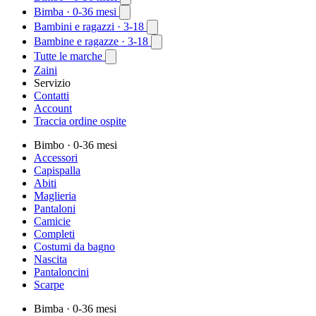
Bimba
· 0-36 mesi
Bambini e ragazzi
· 3-18
Bambine e ragazze
· 3-18
Tutte le marche
Zaini
Servizio
Contatti
Account
Traccia ordine ospite
Bimbo
· 0-36 mesi
Accessori
Capispalla
Abiti
Maglieria
Pantaloni
Camicie
Completi
Costumi da bagno
Nascita
Pantaloncini
Scarpe
Bimba
· 0-36 mesi