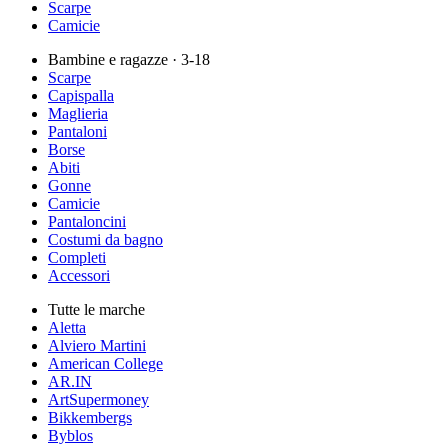
Scarpe
Camicie
Bambine e ragazze
· 3-18
Scarpe
Capispalla
Maglieria
Pantaloni
Borse
Abiti
Gonne
Camicie
Pantaloncini
Costumi da bagno
Completi
Accessori
Tutte le marche
Aletta
Alviero Martini
American College
AR.IN
ArtSupermoney
Bikkembergs
Byblos