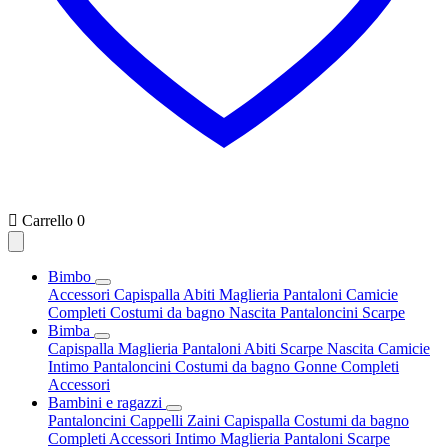

Carrello
0
Bimbo
Accessori
Capispalla
Abiti
Maglieria
Pantaloni
Camicie
Completi
Costumi da bagno
Nascita
Pantaloncini
Scarpe
Bimba
Capispalla
Maglieria
Pantaloni
Abiti
Scarpe
Nascita
Camicie
Intimo
Pantaloncini
Costumi da bagno
Gonne
Completi
Accessori
Bambini e ragazzi
Pantaloncini
Cappelli
Zaini
Capispalla
Costumi da bagno
Completi
Accessori
Intimo
Maglieria
Pantaloni
Scarpe