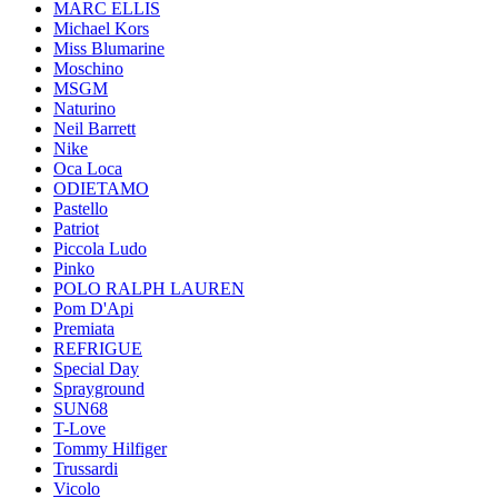
MARC ELLIS
Michael Kors
Miss Blumarine
Moschino
MSGM
Naturino
Neil Barrett
Nike
Oca Loca
ODIETAMO
Pastello
Patriot
Piccola Ludo
Pinko
POLO RALPH LAUREN
Pom D'Api
Premiata
REFRIGUE
Special Day
Sprayground
SUN68
T-Love
Tommy Hilfiger
Trussardi
Vicolo