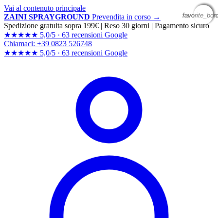
Vai al contenuto principale
favorite_bor
favorite_bor
favorite_bor
favorite_bor
ZAINI SPRAYGROUND
Prevendita in corso →
Spedizione gratuita sopra 199€
|
Reso 30 giorni
|
Pagamento sicuro
★★★★★
5,0/5 ·
63 recensioni Google
Chiamaci: +39 0823 526748
★★★★★
5,0/5 ·
63 recensioni
Google