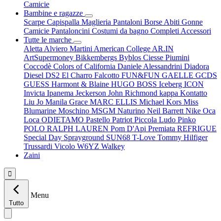
Camicie
Bambine e ragazze
Scarpe
Capispalla
Maglieria
Pantaloni
Borse
Abiti
Gonne
Camicie
Pantaloncini
Costumi da bagno
Completi
Accessori
Tutte le marche
Aletta
Alviero Martini
American College
AR.IN
ArtSupermoney
Bikkembergs
Byblos
Ciesse Piumini
Coccodè
Colors of California
Daniele Alessandrini
Diadora
Diesel
DS2
El Charro
Falcotto
FUN&FUN
GAELLE
GCDS
GUESS
Harmont & Blaine
HUGO BOSS
Iceberg
ICON
Invicta
Ipanema
Jeckerson
John Richmond
kappa
Kontatto
Liu Jo
Manila Grace
MARC ELLIS
Michael Kors
Miss
Blumarine
Moschino
MSGM
Naturino
Neil Barrett
Nike
Oca
Loca
ODIETAMO
Pastello
Patriot
Piccola Ludo
Pinko
POLO RALPH LAUREN
Pom D'Api
Premiata
REFRIGUE
Special Day
Sprayground
SUN68
T-Love
Tommy Hilfiger
Trussardi
Vicolo
W6YZ
Walkey
Zaini

Menu
Tutto