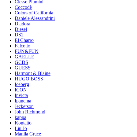
Ciesse Piumini
Coccodè
Colors of California
Daniele Alessandrini
Diadora
Diesel
DS2
El Charro
Falcotto
FUN&FUN
GAELLE
GCDS
GUESS
Harmont & Blaine
HUGO BOSS
Iceberg
ICON
Invicta
Ipanema
Jeckerson
John Richmond
kappa
Kontatto
Liu Jo
Manila Grace