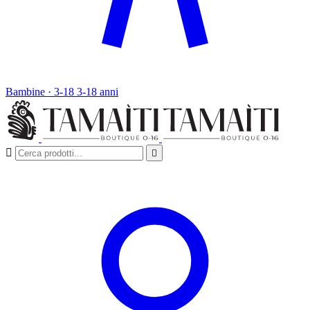
Bambine · 3-18
3-18 anni

