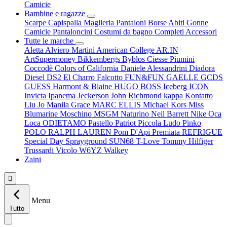
Camicie
Bambine e ragazze
Scarpe
Capispalla
Maglieria
Pantaloni
Borse
Abiti
Gonne
Camicie
Pantaloncini
Costumi da bagno
Completi
Accessori
Tutte le marche
Aletta
Alviero Martini
American College
AR.IN
ArtSupermoney
Bikkembergs
Byblos
Ciesse Piumini
Coccodè
Colors of California
Daniele Alessandrini
Diadora
Diesel
DS2
El Charro
Falcotto
FUN&FUN
GAELLE
GCDS
GUESS
Harmont & Blaine
HUGO BOSS
Iceberg
ICON
Invicta
Ipanema
Jeckerson
John Richmond
kappa
Kontatto
Liu Jo
Manila Grace
MARC ELLIS
Michael Kors
Miss
Blumarine
Moschino
MSGM
Naturino
Neil Barrett
Nike
Oca
Loca
ODIETAMO
Pastello
Patriot
Piccola Ludo
Pinko
POLO RALPH LAUREN
Pom D'Api
Premiata
REFRIGUE
Special Day
Sprayground
SUN68
T-Love
Tommy Hilfiger
Trussardi
Vicolo
W6YZ
Walkey
Zaini

Menu
Tutto