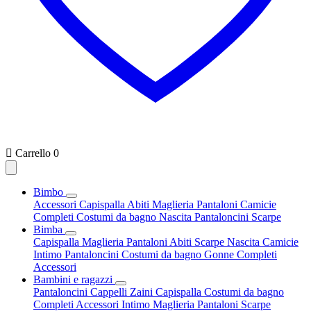

Carrello
0
Bimbo
Accessori
Capispalla
Abiti
Maglieria
Pantaloni
Camicie
Completi
Costumi da bagno
Nascita
Pantaloncini
Scarpe
Bimba
Capispalla
Maglieria
Pantaloni
Abiti
Scarpe
Nascita
Camicie
Intimo
Pantaloncini
Costumi da bagno
Gonne
Completi
Accessori
Bambini e ragazzi
Pantaloncini
Cappelli
Zaini
Capispalla
Costumi da bagno
Completi
Accessori
Intimo
Maglieria
Pantaloni
Scarpe