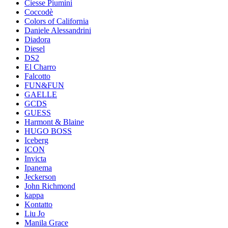
Ciesse Piumini
Coccodè
Colors of California
Daniele Alessandrini
Diadora
Diesel
DS2
El Charro
Falcotto
FUN&FUN
GAELLE
GCDS
GUESS
Harmont & Blaine
HUGO BOSS
Iceberg
ICON
Invicta
Ipanema
Jeckerson
John Richmond
kappa
Kontatto
Liu Jo
Manila Grace