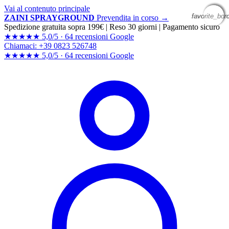
Vai al contenuto principale
favorite_bor
favorite_bor
favorite_bor
favorite_bor
ZAINI SPRAYGROUND
Prevendita in corso →
Spedizione gratuita sopra 199€
|
Reso 30 giorni
|
Pagamento sicuro
★★★★★
5,0/5 ·
64 recensioni Google
Chiamaci: +39 0823 526748
★★★★★
5,0/5 ·
64 recensioni
Google