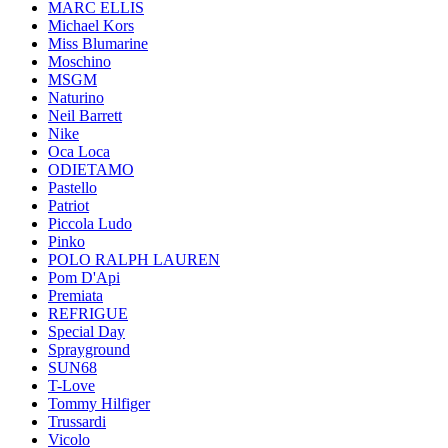
MARC ELLIS
Michael Kors
Miss Blumarine
Moschino
MSGM
Naturino
Neil Barrett
Nike
Oca Loca
ODIETAMO
Pastello
Patriot
Piccola Ludo
Pinko
POLO RALPH LAUREN
Pom D'Api
Premiata
REFRIGUE
Special Day
Sprayground
SUN68
T-Love
Tommy Hilfiger
Trussardi
Vicolo