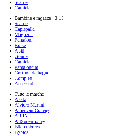
Scarpe
Camicie
Bambine e ragazze
· 3-18
Scarpe
Capispalla
Maglieria
Pantaloni
Borse
Abiti
Gonne
Camicie
Pantaloncini
Costumi da bagno
Completi
Accessori
Tutte le marche
Aletta
Alviero Martini
American College
AR.IN
ArtSupermoney
Bikkembergs
Byblos