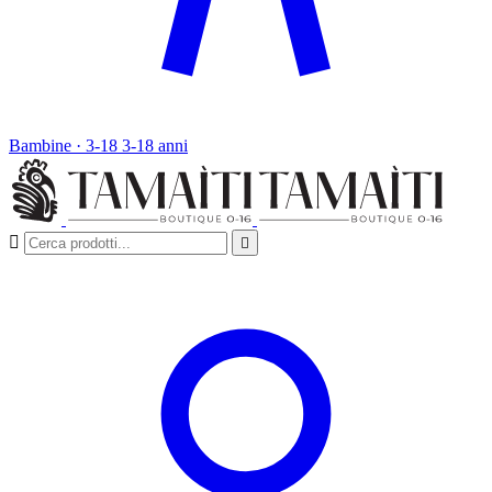
Bambine · 3-18
3-18 anni

