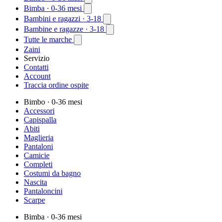
Bimba
· 0-36 mesi
Bambini e ragazzi
· 3-18
Bambine e ragazze
· 3-18
Tutte le marche
Zaini
Servizio
Contatti
Account
Traccia ordine ospite
Bimbo
· 0-36 mesi
Accessori
Capispalla
Abiti
Maglieria
Pantaloni
Camicie
Completi
Costumi da bagno
Nascita
Pantaloncini
Scarpe
Bimba
· 0-36 mesi