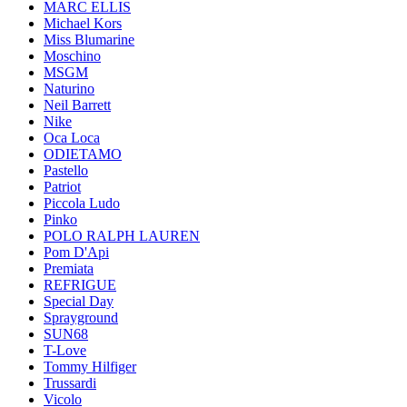
MARC ELLIS
Michael Kors
Miss Blumarine
Moschino
MSGM
Naturino
Neil Barrett
Nike
Oca Loca
ODIETAMO
Pastello
Patriot
Piccola Ludo
Pinko
POLO RALPH LAUREN
Pom D'Api
Premiata
REFRIGUE
Special Day
Sprayground
SUN68
T-Love
Tommy Hilfiger
Trussardi
Vicolo