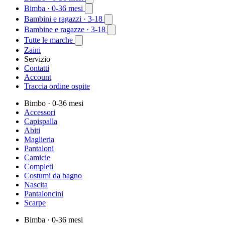
Bimba
· 0-36 mesi
Bambini e ragazzi
· 3-18
Bambine e ragazze
· 3-18
Tutte le marche
Zaini
Servizio
Contatti
Account
Traccia ordine ospite
Bimbo
· 0-36 mesi
Accessori
Capispalla
Abiti
Maglieria
Pantaloni
Camicie
Completi
Costumi da bagno
Nascita
Pantaloncini
Scarpe
Bimba
· 0-36 mesi