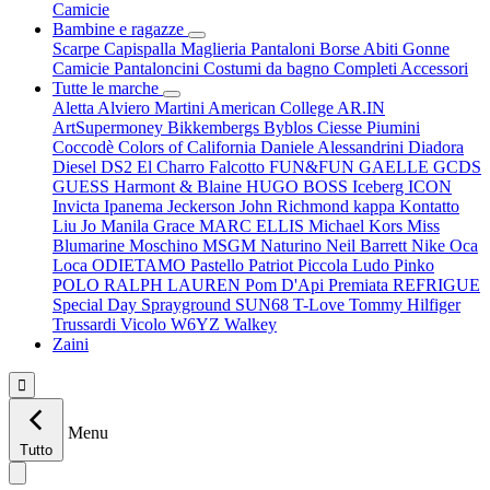
Camicie
Bambine e ragazze
Scarpe
Capispalla
Maglieria
Pantaloni
Borse
Abiti
Gonne
Camicie
Pantaloncini
Costumi da bagno
Completi
Accessori
Tutte le marche
Aletta
Alviero Martini
American College
AR.IN
ArtSupermoney
Bikkembergs
Byblos
Ciesse Piumini
Coccodè
Colors of California
Daniele Alessandrini
Diadora
Diesel
DS2
El Charro
Falcotto
FUN&FUN
GAELLE
GCDS
GUESS
Harmont & Blaine
HUGO BOSS
Iceberg
ICON
Invicta
Ipanema
Jeckerson
John Richmond
kappa
Kontatto
Liu Jo
Manila Grace
MARC ELLIS
Michael Kors
Miss
Blumarine
Moschino
MSGM
Naturino
Neil Barrett
Nike
Oca
Loca
ODIETAMO
Pastello
Patriot
Piccola Ludo
Pinko
POLO RALPH LAUREN
Pom D'Api
Premiata
REFRIGUE
Special Day
Sprayground
SUN68
T-Love
Tommy Hilfiger
Trussardi
Vicolo
W6YZ
Walkey
Zaini

Menu
Tutto