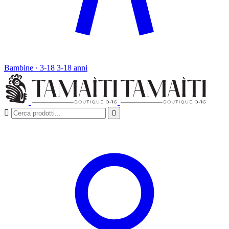
Bambine · 3-18
3-18 anni

