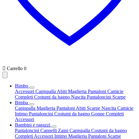

Carrello
0
Bimbo
Accessori
Capispalla
Abiti
Maglieria
Pantaloni
Camicie
Completi
Costumi da bagno
Nascita
Pantaloncini
Scarpe
Bimba
Capispalla
Maglieria
Pantaloni
Abiti
Scarpe
Nascita
Camicie
Intimo
Pantaloncini
Costumi da bagno
Gonne
Completi
Accessori
Bambini e ragazzi
Pantaloncini
Cappelli
Zaini
Capispalla
Costumi da bagno
Completi
Accessori
Intimo
Maglieria
Pantaloni
Scarpe