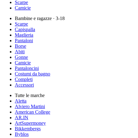
Scarpe
Camicie
Bambine e ragazze
· 3-18
Scarpe
Capispalla
Maglieria
Pantaloni
Borse
Abiti
Gonne
Camicie
Pantaloncini
Costumi da bagno
Completi
Accessori
Tutte le marche
Aletta
Alviero Martini
American College
AR.IN
ArtSupermoney
Bikkembergs
Byblos