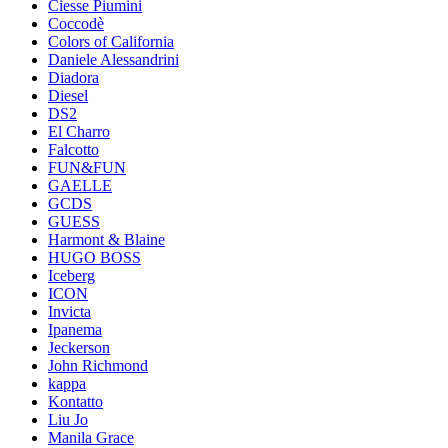
Ciesse Piumini
Coccodè
Colors of California
Daniele Alessandrini
Diadora
Diesel
DS2
El Charro
Falcotto
FUN&FUN
GAELLE
GCDS
GUESS
Harmont & Blaine
HUGO BOSS
Iceberg
ICON
Invicta
Ipanema
Jeckerson
John Richmond
kappa
Kontatto
Liu Jo
Manila Grace