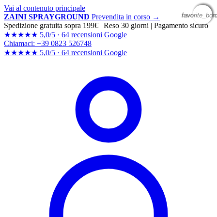
Vai al contenuto principale
favorite_bor
favorite_bor
favorite_bor
favorite_bor
ZAINI SPRAYGROUND
Prevendita in corso →
Spedizione gratuita sopra 199€
|
Reso 30 giorni
|
Pagamento sicuro
★★★★★
5,0/5 ·
64 recensioni Google
Chiamaci: +39 0823 526748
★★★★★
5,0/5 ·
64 recensioni
Google