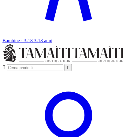
Bambine · 3-18
3-18 anni

