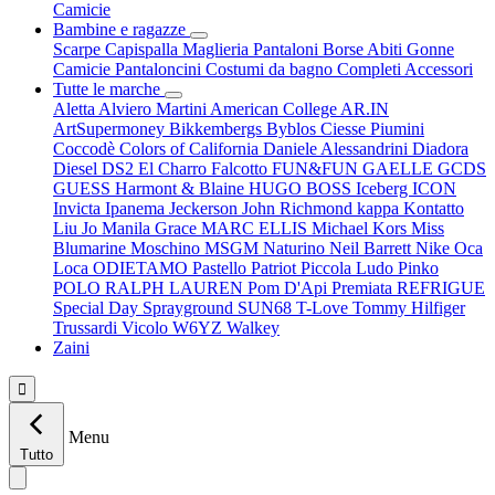
Camicie
Bambine e ragazze
Scarpe
Capispalla
Maglieria
Pantaloni
Borse
Abiti
Gonne
Camicie
Pantaloncini
Costumi da bagno
Completi
Accessori
Tutte le marche
Aletta
Alviero Martini
American College
AR.IN
ArtSupermoney
Bikkembergs
Byblos
Ciesse Piumini
Coccodè
Colors of California
Daniele Alessandrini
Diadora
Diesel
DS2
El Charro
Falcotto
FUN&FUN
GAELLE
GCDS
GUESS
Harmont & Blaine
HUGO BOSS
Iceberg
ICON
Invicta
Ipanema
Jeckerson
John Richmond
kappa
Kontatto
Liu Jo
Manila Grace
MARC ELLIS
Michael Kors
Miss
Blumarine
Moschino
MSGM
Naturino
Neil Barrett
Nike
Oca
Loca
ODIETAMO
Pastello
Patriot
Piccola Ludo
Pinko
POLO RALPH LAUREN
Pom D'Api
Premiata
REFRIGUE
Special Day
Sprayground
SUN68
T-Love
Tommy Hilfiger
Trussardi
Vicolo
W6YZ
Walkey
Zaini

Menu
Tutto