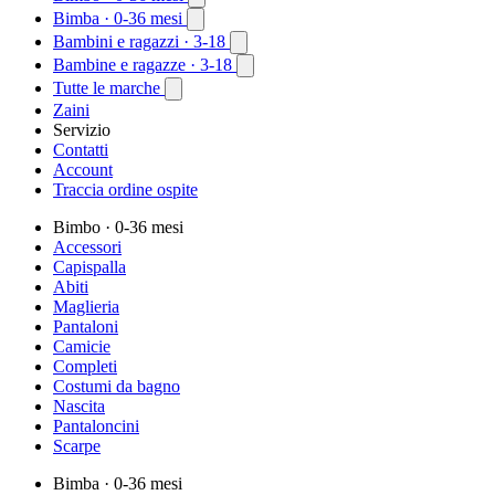
Bimba
· 0-36 mesi
Bambini e ragazzi
· 3-18
Bambine e ragazze
· 3-18
Tutte le marche
Zaini
Servizio
Contatti
Account
Traccia ordine ospite
Bimbo
· 0-36 mesi
Accessori
Capispalla
Abiti
Maglieria
Pantaloni
Camicie
Completi
Costumi da bagno
Nascita
Pantaloncini
Scarpe
Bimba
· 0-36 mesi