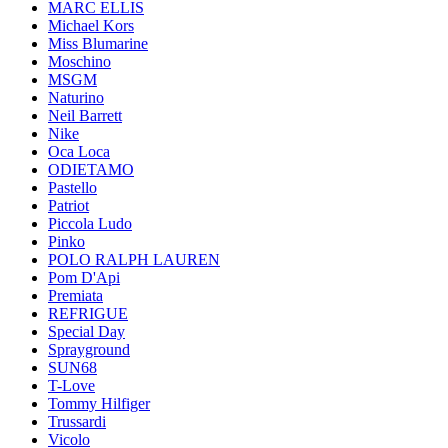
MARC ELLIS
Michael Kors
Miss Blumarine
Moschino
MSGM
Naturino
Neil Barrett
Nike
Oca Loca
ODIETAMO
Pastello
Patriot
Piccola Ludo
Pinko
POLO RALPH LAUREN
Pom D'Api
Premiata
REFRIGUE
Special Day
Sprayground
SUN68
T-Love
Tommy Hilfiger
Trussardi
Vicolo