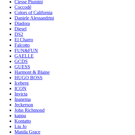
Ciesse Piumini
Coccodè
Colors of California
Daniele Alessandrini
Diadora
Diesel
DS2
El Charro
Falcotto
FUN&FUN
GAELLE
GCDS
GUESS
Harmont & Blaine
HUGO BOSS
Iceberg
ICON
Invicta
Ipanema
Jeckerson
John Richmond
kappa
Kontatto
Liu Jo
Manila Grace