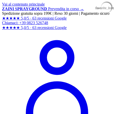
Vai al contenuto principale
favorite_bor
favorite_bor
favorite_bor
favorite_bor
ZAINI SPRAYGROUND
Prevendita in corso →
Spedizione gratuita sopra 199€
|
Reso 30 giorni
|
Pagamento sicuro
★★★★★
5,0/5 ·
63 recensioni Google
Chiamaci: +39 0823 526748
★★★★★
5,0/5 ·
63 recensioni
Google