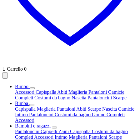

Carrello
0
Bimbo
Accessori
Capispalla
Abiti
Maglieria
Pantaloni
Camicie
Completi
Costumi da bagno
Nascita
Pantaloncini
Scarpe
Bimba
Capispalla
Maglieria
Pantaloni
Abiti
Scarpe
Nascita
Camicie
Intimo
Pantaloncini
Costumi da bagno
Gonne
Completi
Accessori
Bambini e ragazzi
Pantaloncini
Cappelli
Zaini
Capispalla
Costumi da bagno
Completi
Accessori
Intimo
Maglieria
Pantaloni
Scarpe