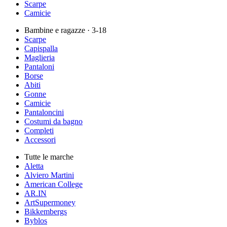
Scarpe
Camicie
Bambine e ragazze
· 3-18
Scarpe
Capispalla
Maglieria
Pantaloni
Borse
Abiti
Gonne
Camicie
Pantaloncini
Costumi da bagno
Completi
Accessori
Tutte le marche
Aletta
Alviero Martini
American College
AR.IN
ArtSupermoney
Bikkembergs
Byblos