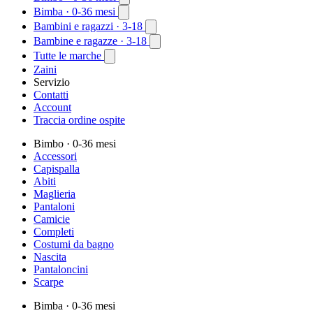
Bimba
· 0-36 mesi
Bambini e ragazzi
· 3-18
Bambine e ragazze
· 3-18
Tutte le marche
Zaini
Servizio
Contatti
Account
Traccia ordine ospite
Bimbo
· 0-36 mesi
Accessori
Capispalla
Abiti
Maglieria
Pantaloni
Camicie
Completi
Costumi da bagno
Nascita
Pantaloncini
Scarpe
Bimba
· 0-36 mesi