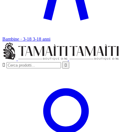
Bambine · 3-18
3-18 anni

