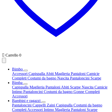

Carrello
0
Bimbo
Accessori
Capispalla
Abiti
Maglieria
Pantaloni
Camicie
Completi
Costumi da bagno
Nascita
Pantaloncini
Scarpe
Bimba
Capispalla
Maglieria
Pantaloni
Abiti
Scarpe
Nascita
Camicie
Intimo
Pantaloncini
Costumi da bagno
Gonne
Completi
Accessori
Bambini e ragazzi
Pantaloncini
Cappelli
Zaini
Capispalla
Costumi da bagno
Completi
Accessori
Intimo
Maglieria
Pantaloni
Scarpe