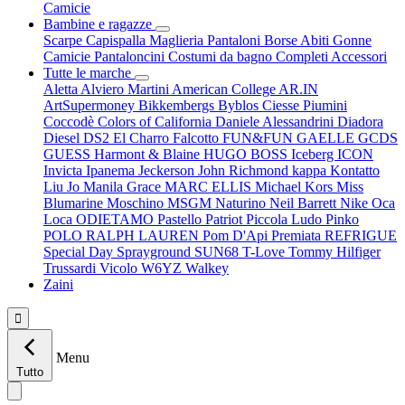
Camicie
Bambine e ragazze
Scarpe
Capispalla
Maglieria
Pantaloni
Borse
Abiti
Gonne
Camicie
Pantaloncini
Costumi da bagno
Completi
Accessori
Tutte le marche
Aletta
Alviero Martini
American College
AR.IN
ArtSupermoney
Bikkembergs
Byblos
Ciesse Piumini
Coccodè
Colors of California
Daniele Alessandrini
Diadora
Diesel
DS2
El Charro
Falcotto
FUN&FUN
GAELLE
GCDS
GUESS
Harmont & Blaine
HUGO BOSS
Iceberg
ICON
Invicta
Ipanema
Jeckerson
John Richmond
kappa
Kontatto
Liu Jo
Manila Grace
MARC ELLIS
Michael Kors
Miss
Blumarine
Moschino
MSGM
Naturino
Neil Barrett
Nike
Oca
Loca
ODIETAMO
Pastello
Patriot
Piccola Ludo
Pinko
POLO RALPH LAUREN
Pom D'Api
Premiata
REFRIGUE
Special Day
Sprayground
SUN68
T-Love
Tommy Hilfiger
Trussardi
Vicolo
W6YZ
Walkey
Zaini

Menu
Tutto