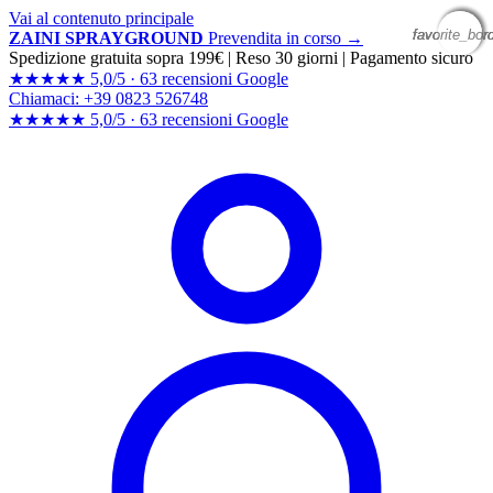
Vai al contenuto principale
favorite_bor
favorite_bor
favorite_bor
favorite_bor
ZAINI SPRAYGROUND
Prevendita in corso →
Spedizione gratuita sopra 199€
|
Reso 30 giorni
|
Pagamento sicuro
★★★★★
5,0/5 ·
63 recensioni Google
Chiamaci: +39 0823 526748
★★★★★
5,0/5 ·
63 recensioni
Google