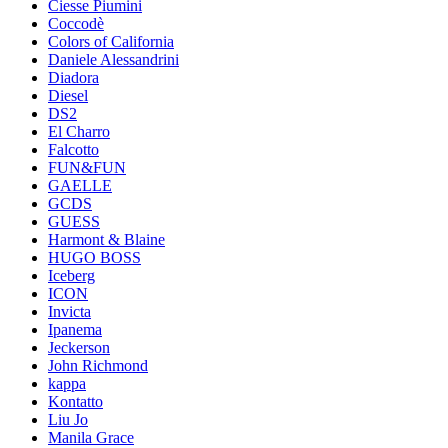
Ciesse Piumini
Coccodè
Colors of California
Daniele Alessandrini
Diadora
Diesel
DS2
El Charro
Falcotto
FUN&FUN
GAELLE
GCDS
GUESS
Harmont & Blaine
HUGO BOSS
Iceberg
ICON
Invicta
Ipanema
Jeckerson
John Richmond
kappa
Kontatto
Liu Jo
Manila Grace