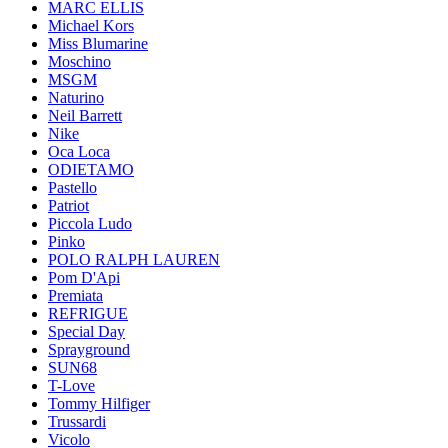
MARC ELLIS
Michael Kors
Miss Blumarine
Moschino
MSGM
Naturino
Neil Barrett
Nike
Oca Loca
ODIETAMO
Pastello
Patriot
Piccola Ludo
Pinko
POLO RALPH LAUREN
Pom D'Api
Premiata
REFRIGUE
Special Day
Sprayground
SUN68
T-Love
Tommy Hilfiger
Trussardi
Vicolo