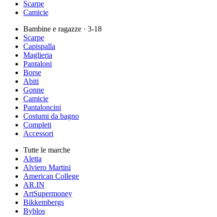
Scarpe
Camicie
Bambine e ragazze
· 3-18
Scarpe
Capispalla
Maglieria
Pantaloni
Borse
Abiti
Gonne
Camicie
Pantaloncini
Costumi da bagno
Completi
Accessori
Tutte le marche
Aletta
Alviero Martini
American College
AR.IN
ArtSupermoney
Bikkembergs
Byblos