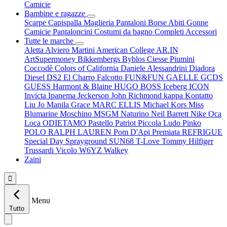
Camicie
Bambine e ragazze
Scarpe
Capispalla
Maglieria
Pantaloni
Borse
Abiti
Gonne
Camicie
Pantaloncini
Costumi da bagno
Completi
Accessori
Tutte le marche
Aletta
Alviero Martini
American College
AR.IN
ArtSupermoney
Bikkembergs
Byblos
Ciesse Piumini
Coccodè
Colors of California
Daniele Alessandrini
Diadora
Diesel
DS2
El Charro
Falcotto
FUN&FUN
GAELLE
GCDS
GUESS
Harmont & Blaine
HUGO BOSS
Iceberg
ICON
Invicta
Ipanema
Jeckerson
John Richmond
kappa
Kontatto
Liu Jo
Manila Grace
MARC ELLIS
Michael Kors
Miss
Blumarine
Moschino
MSGM
Naturino
Neil Barrett
Nike
Oca
Loca
ODIETAMO
Pastello
Patriot
Piccola Ludo
Pinko
POLO RALPH LAUREN
Pom D'Api
Premiata
REFRIGUE
Special Day
Sprayground
SUN68
T-Love
Tommy Hilfiger
Trussardi
Vicolo
W6YZ
Walkey
Zaini

Menu
Tutto