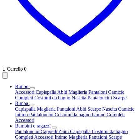

Carrello
0
Bimbo
Accessori
Capispalla
Abiti
Maglieria
Pantaloni
Camicie
Completi
Costumi da bagno
Nascita
Pantaloncini
Scarpe
Bimba
Capispalla
Maglieria
Pantaloni
Abiti
Scarpe
Nascita
Camicie
Intimo
Pantaloncini
Costumi da bagno
Gonne
Completi
Accessori
Bambini e ragazzi
Pantaloncini
Cappelli
Zaini
Capispalla
Costumi da bagno
Completi
Accessori
Intimo
Maglieria
Pantaloni
Scarpe