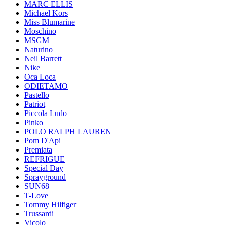
MARC ELLIS
Michael Kors
Miss Blumarine
Moschino
MSGM
Naturino
Neil Barrett
Nike
Oca Loca
ODIETAMO
Pastello
Patriot
Piccola Ludo
Pinko
POLO RALPH LAUREN
Pom D'Api
Premiata
REFRIGUE
Special Day
Sprayground
SUN68
T-Love
Tommy Hilfiger
Trussardi
Vicolo