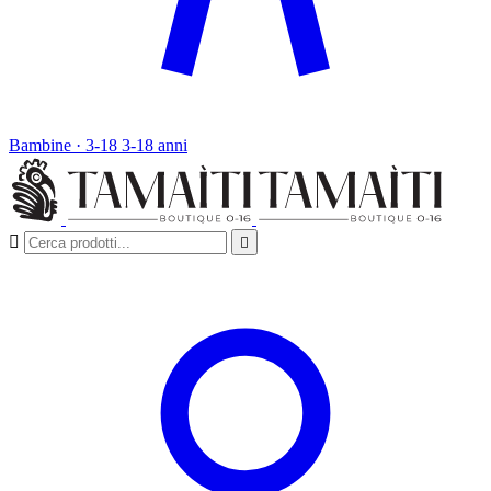
Bambine · 3-18
3-18 anni

