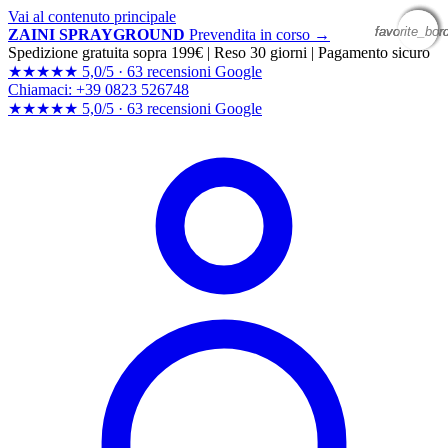
Vai al contenuto principale
favorite_bor
favorite_bor
favorite_bor
favorite_bor
ZAINI SPRAYGROUND
Prevendita in corso →
Spedizione gratuita sopra 199€
|
Reso 30 giorni
|
Pagamento sicuro
★★★★★
5,0/5 ·
63 recensioni Google
Chiamaci: +39 0823 526748
★★★★★
5,0/5 ·
63 recensioni
Google