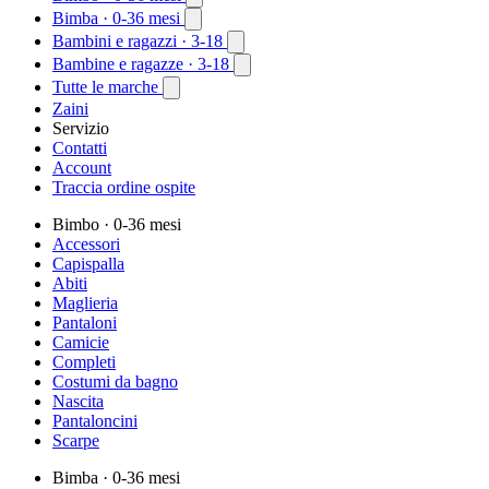
Bimba
· 0-36 mesi
Bambini e ragazzi
· 3-18
Bambine e ragazze
· 3-18
Tutte le marche
Zaini
Servizio
Contatti
Account
Traccia ordine ospite
Bimbo
· 0-36 mesi
Accessori
Capispalla
Abiti
Maglieria
Pantaloni
Camicie
Completi
Costumi da bagno
Nascita
Pantaloncini
Scarpe
Bimba
· 0-36 mesi