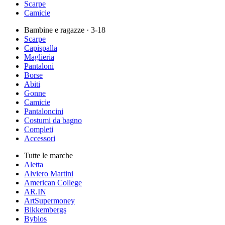
Scarpe
Camicie
Bambine e ragazze
· 3-18
Scarpe
Capispalla
Maglieria
Pantaloni
Borse
Abiti
Gonne
Camicie
Pantaloncini
Costumi da bagno
Completi
Accessori
Tutte le marche
Aletta
Alviero Martini
American College
AR.IN
ArtSupermoney
Bikkembergs
Byblos