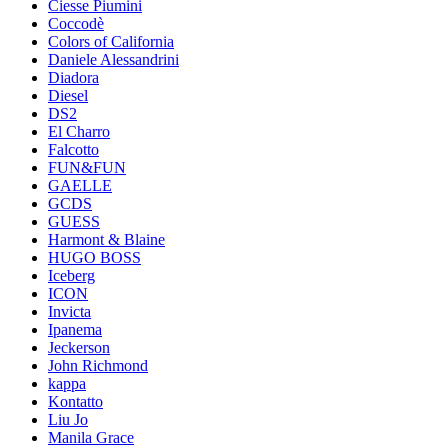
Ciesse Piumini
Coccodè
Colors of California
Daniele Alessandrini
Diadora
Diesel
DS2
El Charro
Falcotto
FUN&FUN
GAELLE
GCDS
GUESS
Harmont & Blaine
HUGO BOSS
Iceberg
ICON
Invicta
Ipanema
Jeckerson
John Richmond
kappa
Kontatto
Liu Jo
Manila Grace