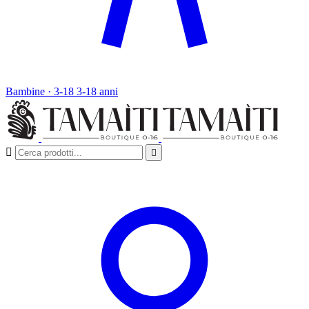
Bambine · 3-18
3-18 anni

