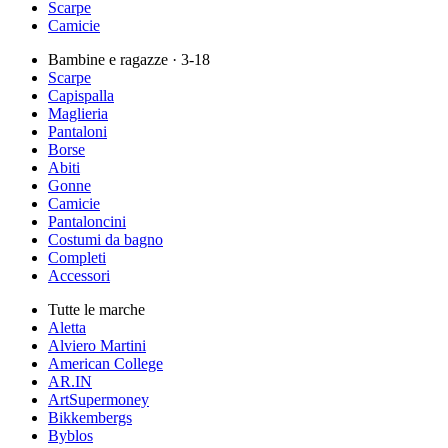
Scarpe
Camicie
Bambine e ragazze
· 3-18
Scarpe
Capispalla
Maglieria
Pantaloni
Borse
Abiti
Gonne
Camicie
Pantaloncini
Costumi da bagno
Completi
Accessori
Tutte le marche
Aletta
Alviero Martini
American College
AR.IN
ArtSupermoney
Bikkembergs
Byblos