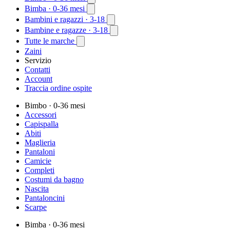
Bimba
· 0-36 mesi
Bambini e ragazzi
· 3-18
Bambine e ragazze
· 3-18
Tutte le marche
Zaini
Servizio
Contatti
Account
Traccia ordine ospite
Bimbo
· 0-36 mesi
Accessori
Capispalla
Abiti
Maglieria
Pantaloni
Camicie
Completi
Costumi da bagno
Nascita
Pantaloncini
Scarpe
Bimba
· 0-36 mesi