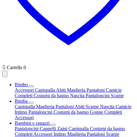

Carrello
0
Bimbo
Accessori
Capispalla
Abiti
Maglieria
Pantaloni
Camicie
Completi
Costumi da bagno
Nascita
Pantaloncini
Scarpe
Bimba
Capispalla
Maglieria
Pantaloni
Abiti
Scarpe
Nascita
Camicie
Intimo
Pantaloncini
Costumi da bagno
Gonne
Completi
Accessori
Bambini e ragazzi
Pantaloncini
Cappelli
Zaini
Capispalla
Costumi da bagno
Completi
Accessori
Intimo
Maglieria
Pantaloni
Scarpe