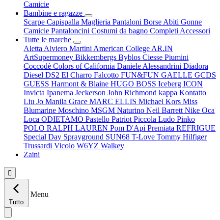
Camicie
Bambine e ragazze
Scarpe
Capispalla
Maglieria
Pantaloni
Borse
Abiti
Gonne
Camicie
Pantaloncini
Costumi da bagno
Completi
Accessori
Tutte le marche
Aletta
Alviero Martini
American College
AR.IN
ArtSupermoney
Bikkembergs
Byblos
Ciesse Piumini
Coccodè
Colors of California
Daniele Alessandrini
Diadora
Diesel
DS2
El Charro
Falcotto
FUN&FUN
GAELLE
GCDS
GUESS
Harmont & Blaine
HUGO BOSS
Iceberg
ICON
Invicta
Ipanema
Jeckerson
John Richmond
kappa
Kontatto
Liu Jo
Manila Grace
MARC ELLIS
Michael Kors
Miss
Blumarine
Moschino
MSGM
Naturino
Neil Barrett
Nike
Oca
Loca
ODIETAMO
Pastello
Patriot
Piccola Ludo
Pinko
POLO RALPH LAUREN
Pom D'Api
Premiata
REFRIGUE
Special Day
Sprayground
SUN68
T-Love
Tommy Hilfiger
Trussardi
Vicolo
W6YZ
Walkey
Zaini

Menu
Tutto