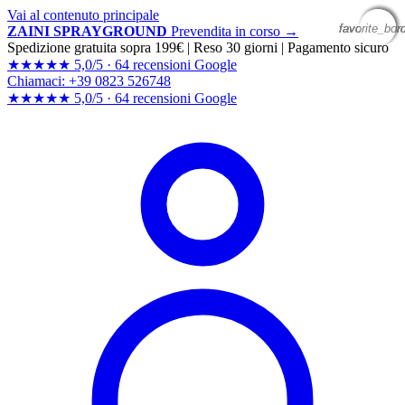
Vai al contenuto principale
favorite_bor
favorite_bor
favorite_bor
favorite_bor
ZAINI SPRAYGROUND
Prevendita in corso →
Spedizione gratuita sopra 199€
|
Reso 30 giorni
|
Pagamento sicuro
★★★★★
5,0/5 ·
64 recensioni Google
Chiamaci: +39 0823 526748
★★★★★
5,0/5 ·
64 recensioni
Google