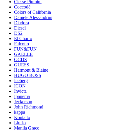
Ciesse Piumini
Coccodè
Colors of California
Daniele Alessandrini
Diadora
Diesel
DS2
El Charro
Falcotto
FUN&FUN
GAELLE
GCDS
GUESS
Harmont & Blaine
HUGO BOSS
Iceberg
ICON
Invicta
Ipanema
Jeckerson
John Richmond
kappa
Kontatto
Liu Jo
Manila Grace