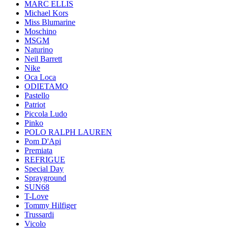
MARC ELLIS
Michael Kors
Miss Blumarine
Moschino
MSGM
Naturino
Neil Barrett
Nike
Oca Loca
ODIETAMO
Pastello
Patriot
Piccola Ludo
Pinko
POLO RALPH LAUREN
Pom D'Api
Premiata
REFRIGUE
Special Day
Sprayground
SUN68
T-Love
Tommy Hilfiger
Trussardi
Vicolo