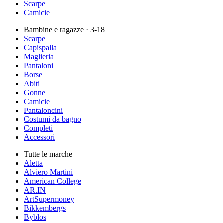
Scarpe
Camicie
Bambine e ragazze
· 3-18
Scarpe
Capispalla
Maglieria
Pantaloni
Borse
Abiti
Gonne
Camicie
Pantaloncini
Costumi da bagno
Completi
Accessori
Tutte le marche
Aletta
Alviero Martini
American College
AR.IN
ArtSupermoney
Bikkembergs
Byblos