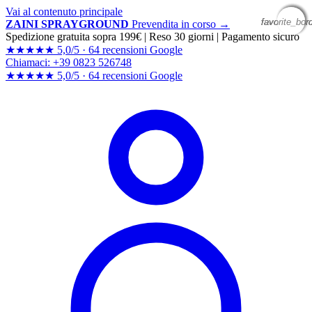
Vai al contenuto principale
favorite_bor
favorite_bor
favorite_bor
favorite_bor
ZAINI SPRAYGROUND
Prevendita in corso →
Spedizione gratuita sopra 199€
|
Reso 30 giorni
|
Pagamento sicuro
★★★★★
5,0/5 ·
64 recensioni Google
Chiamaci: +39 0823 526748
★★★★★
5,0/5 ·
64 recensioni
Google