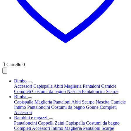

Carrello
0
Bimbo
Accessori
Capispalla
Abiti
Maglieria
Pantaloni
Camicie
Completi
Costumi da bagno
Nascita
Pantaloncini
Scarpe
Bimba
Capispalla
Maglieria
Pantaloni
Abiti
Scarpe
Nascita
Camicie
Intimo
Pantaloncini
Costumi da bagno
Gonne
Completi
Accessori
Bambini e ragazzi
Pantaloncini
Cappelli
Zaini
Capispalla
Costumi da bagno
Completi
Accessori
Intimo
Maglieria
Pantaloni
Scarpe