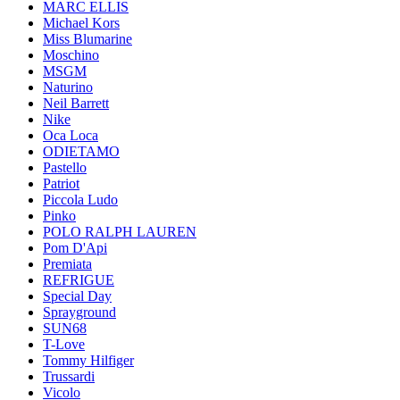
MARC ELLIS
Michael Kors
Miss Blumarine
Moschino
MSGM
Naturino
Neil Barrett
Nike
Oca Loca
ODIETAMO
Pastello
Patriot
Piccola Ludo
Pinko
POLO RALPH LAUREN
Pom D'Api
Premiata
REFRIGUE
Special Day
Sprayground
SUN68
T-Love
Tommy Hilfiger
Trussardi
Vicolo