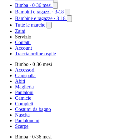
Bimba
· 0-36 mesi
Bambini e ragazzi
· 3-18
Bambine e ragazze
· 3-18
Tutte le marche
Zaini
Servizio
Contatti
Account
Traccia ordine ospite
Bimbo
· 0-36 mesi
Accessori
Capispalla
Abiti
Maglieria
Pantaloni
Camicie
Completi
Costumi da bagno
Nascita
Pantaloncini
Scarpe
Bimba
· 0-36 mesi