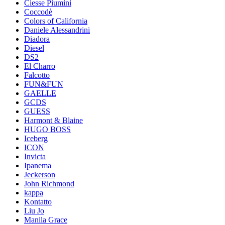
Ciesse Piumini
Coccodè
Colors of California
Daniele Alessandrini
Diadora
Diesel
DS2
El Charro
Falcotto
FUN&FUN
GAELLE
GCDS
GUESS
Harmont & Blaine
HUGO BOSS
Iceberg
ICON
Invicta
Ipanema
Jeckerson
John Richmond
kappa
Kontatto
Liu Jo
Manila Grace