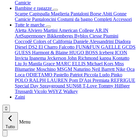
Camicie
Bambine e ragazze
Scarpe
Capispalla
Maglieria
Pantaloni
Borse
Abiti
Gonne
Camicie
Pantaloncini
Costumi da bagno
Completi
Accessori
Tutte le marche
Aletta
Alviero Martini
American College
AR.IN
ArtSupermoney
Bikkembergs
Byblos
Ciesse Piumini
Coccodè
Colors of California
Daniele Alessandrini
Diadora
Diesel
DS2
El Charro
Falcotto
FUN&FUN
GAELLE
GCDS
GUESS
Harmont & Blaine
HUGO BOSS
Iceberg
ICON
Invicta
Ipanema
Jeckerson
John Richmond
kappa
Kontatto
Liu Jo
Manila Grace
MARC ELLIS
Michael Kors
Miss
Blumarine
Moschino
MSGM
Naturino
Neil Barrett
Nike
Oca
Loca
ODIETAMO
Pastello
Patriot
Piccola Ludo
Pinko
POLO RALPH LAUREN
Pom D'Api
Premiata
REFRIGUE
Special Day
Sprayground
SUN68
T-Love
Tommy Hilfiger
Trussardi
Vicolo
W6YZ
Walkey
Zaini

Menu
Tutto