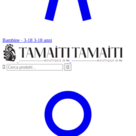
Bambine · 3-18
3-18 anni

