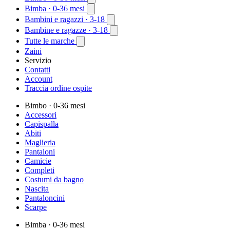
Bimba
· 0-36 mesi
Bambini e ragazzi
· 3-18
Bambine e ragazze
· 3-18
Tutte le marche
Zaini
Servizio
Contatti
Account
Traccia ordine ospite
Bimbo
· 0-36 mesi
Accessori
Capispalla
Abiti
Maglieria
Pantaloni
Camicie
Completi
Costumi da bagno
Nascita
Pantaloncini
Scarpe
Bimba
· 0-36 mesi