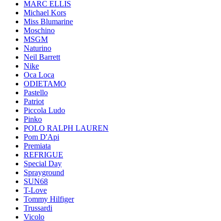
MARC ELLIS
Michael Kors
Miss Blumarine
Moschino
MSGM
Naturino
Neil Barrett
Nike
Oca Loca
ODIETAMO
Pastello
Patriot
Piccola Ludo
Pinko
POLO RALPH LAUREN
Pom D'Api
Premiata
REFRIGUE
Special Day
Sprayground
SUN68
T-Love
Tommy Hilfiger
Trussardi
Vicolo