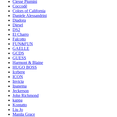
Ciesse Piumini
Coccodè
Colors of California
Daniele Alessandrini
Diadora
Diesel
DS2
El Charro
Falcotto
FUN&FUN
GAELLE
GCDS
GUESS
Harmont & Blaine
HUGO BOSS
Iceberg
ICON
Invicta
Ipanema
Jeckerson
John Richmond
kappa
Kontatto
Liu Jo
Manila Grace