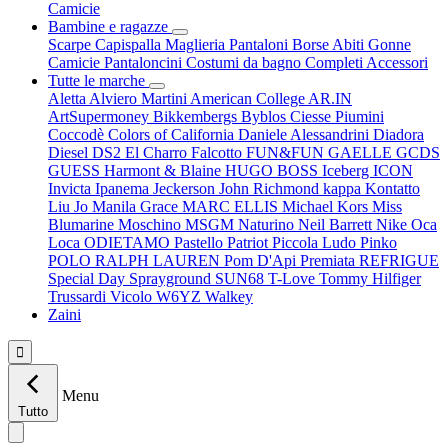
Camicie
Bambine e ragazze
Scarpe
Capispalla
Maglieria
Pantaloni
Borse
Abiti
Gonne
Camicie
Pantaloncini
Costumi da bagno
Completi
Accessori
Tutte le marche
Aletta
Alviero Martini
American College
AR.IN
ArtSupermoney
Bikkembergs
Byblos
Ciesse Piumini
Coccodè
Colors of California
Daniele Alessandrini
Diadora
Diesel
DS2
El Charro
Falcotto
FUN&FUN
GAELLE
GCDS
GUESS
Harmont & Blaine
HUGO BOSS
Iceberg
ICON
Invicta
Ipanema
Jeckerson
John Richmond
kappa
Kontatto
Liu Jo
Manila Grace
MARC ELLIS
Michael Kors
Miss
Blumarine
Moschino
MSGM
Naturino
Neil Barrett
Nike
Oca
Loca
ODIETAMO
Pastello
Patriot
Piccola Ludo
Pinko
POLO RALPH LAUREN
Pom D'Api
Premiata
REFRIGUE
Special Day
Sprayground
SUN68
T-Love
Tommy Hilfiger
Trussardi
Vicolo
W6YZ
Walkey
Zaini

Menu
Tutto