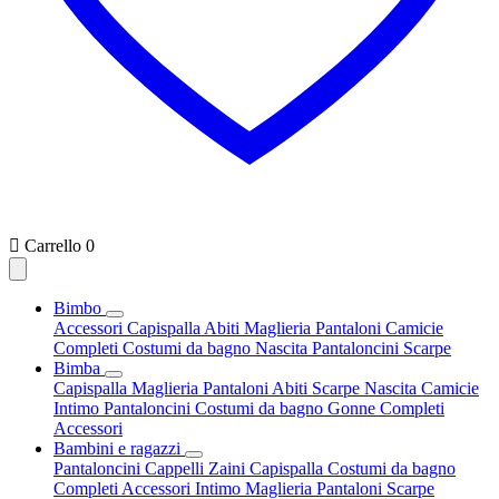

Carrello
0
Bimbo
Accessori
Capispalla
Abiti
Maglieria
Pantaloni
Camicie
Completi
Costumi da bagno
Nascita
Pantaloncini
Scarpe
Bimba
Capispalla
Maglieria
Pantaloni
Abiti
Scarpe
Nascita
Camicie
Intimo
Pantaloncini
Costumi da bagno
Gonne
Completi
Accessori
Bambini e ragazzi
Pantaloncini
Cappelli
Zaini
Capispalla
Costumi da bagno
Completi
Accessori
Intimo
Maglieria
Pantaloni
Scarpe