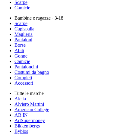
Scarpe
Camicie
Bambine e ragazze
· 3-18
Scarpe
Capispalla
Maglieria
Pantaloni
Borse
Abiti
Gonne
Camicie
Pantaloncini
Costumi da bagno
Completi
Accessori
Tutte le marche
Aletta
Alviero Martini
American College
AR.IN
ArtSupermoney
Bikkembergs
Byblos