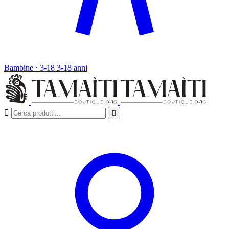
Bambine · 3-18
3-18 anni

