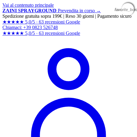
Vai al contenuto principale
favorite_bor
favorite_bor
favorite_bor
favorite_bor
ZAINI SPRAYGROUND
Prevendita in corso →
Spedizione gratuita sopra 199€
|
Reso 30 giorni
|
Pagamento sicuro
★★★★★
5,0/5 ·
63 recensioni Google
Chiamaci: +39 0823 526748
★★★★★
5,0/5 ·
63 recensioni
Google