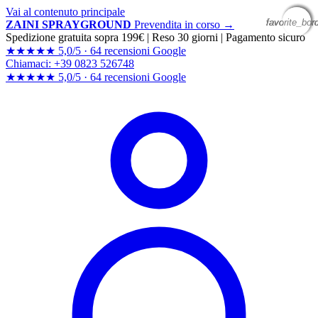
Vai al contenuto principale
favorite_bor
favorite_bor
favorite_bor
favorite_bor
ZAINI SPRAYGROUND
Prevendita in corso →
Spedizione gratuita sopra 199€
|
Reso 30 giorni
|
Pagamento sicuro
★★★★★
5,0/5 ·
64 recensioni Google
Chiamaci: +39 0823 526748
★★★★★
5,0/5 ·
64 recensioni
Google