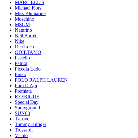
MARC ELLIS
Michael Kors
Miss Blumarine
Moschino
MSGM
Naturino
Neil Barrett
Nike
Oca Loca
ODIETAMO
Pastello
Patriot
Piccola Ludo
Pinko
POLO RALPH LAUREN
Pom D'Api
Premiata
REFRIGUE
Special Day
Sprayground
SUN68
T-Love
Tommy Hilfiger
Trussardi
Vicolo