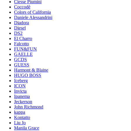
Ciesse Piumini
Coccodè
Colors of California
Daniele Alessandrini
Diadora
Diesel
DS2
El Charro
Falcotto
FUN&FUN
GAELLE
GCDS
GUESS
Harmont & Blaine
HUGO BOSS
Iceberg
ICON
Invicta
Ipanema
Jeckerson
John Richmond
kappa
Kontatto
Liu Jo
Manila Grace