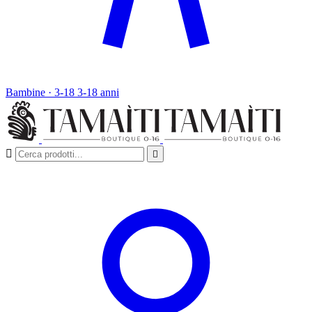
Bambine · 3-18
3-18 anni

