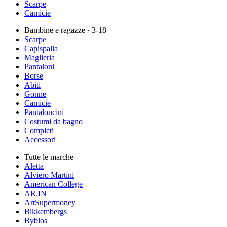
Scarpe
Camicie
Bambine e ragazze
· 3-18
Scarpe
Capispalla
Maglieria
Pantaloni
Borse
Abiti
Gonne
Camicie
Pantaloncini
Costumi da bagno
Completi
Accessori
Tutte le marche
Aletta
Alviero Martini
American College
AR.IN
ArtSupermoney
Bikkembergs
Byblos