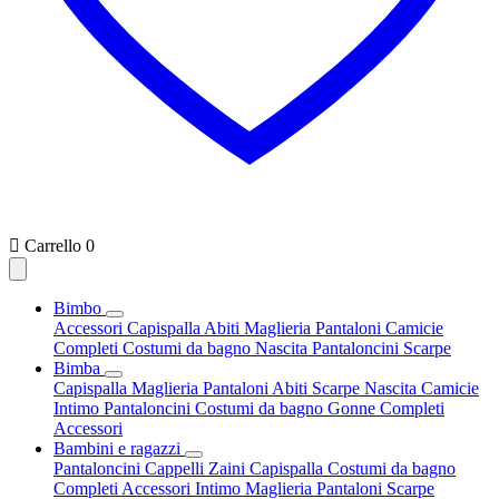

Carrello
0
Bimbo
Accessori
Capispalla
Abiti
Maglieria
Pantaloni
Camicie
Completi
Costumi da bagno
Nascita
Pantaloncini
Scarpe
Bimba
Capispalla
Maglieria
Pantaloni
Abiti
Scarpe
Nascita
Camicie
Intimo
Pantaloncini
Costumi da bagno
Gonne
Completi
Accessori
Bambini e ragazzi
Pantaloncini
Cappelli
Zaini
Capispalla
Costumi da bagno
Completi
Accessori
Intimo
Maglieria
Pantaloni
Scarpe