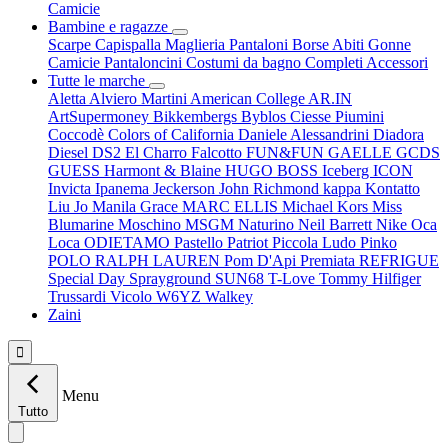
Camicie
Bambine e ragazze
Scarpe
Capispalla
Maglieria
Pantaloni
Borse
Abiti
Gonne
Camicie
Pantaloncini
Costumi da bagno
Completi
Accessori
Tutte le marche
Aletta
Alviero Martini
American College
AR.IN
ArtSupermoney
Bikkembergs
Byblos
Ciesse Piumini
Coccodè
Colors of California
Daniele Alessandrini
Diadora
Diesel
DS2
El Charro
Falcotto
FUN&FUN
GAELLE
GCDS
GUESS
Harmont & Blaine
HUGO BOSS
Iceberg
ICON
Invicta
Ipanema
Jeckerson
John Richmond
kappa
Kontatto
Liu Jo
Manila Grace
MARC ELLIS
Michael Kors
Miss
Blumarine
Moschino
MSGM
Naturino
Neil Barrett
Nike
Oca
Loca
ODIETAMO
Pastello
Patriot
Piccola Ludo
Pinko
POLO RALPH LAUREN
Pom D'Api
Premiata
REFRIGUE
Special Day
Sprayground
SUN68
T-Love
Tommy Hilfiger
Trussardi
Vicolo
W6YZ
Walkey
Zaini

Menu
Tutto