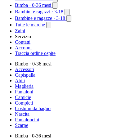
Bimba
· 0-36 mesi
Bambini e ragazzi
· 3-18
Bambine e ragazze
· 3-18
Tutte le marche
Zaini
Servizio
Contatti
Account
Traccia ordine ospite
Bimbo
· 0-36 mesi
Accessori
Capispalla
Abiti
Maglieria
Pantaloni
Camicie
Completi
Costumi da bagno
Nascita
Pantaloncini
Scarpe
Bimba
· 0-36 mesi