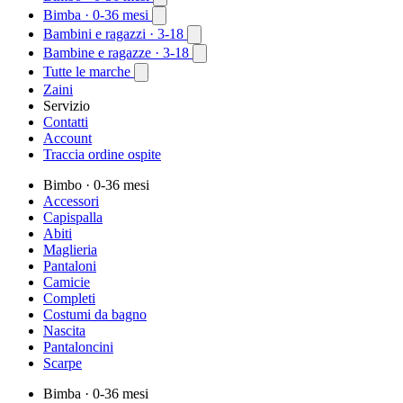
Bimba
· 0-36 mesi
Bambini e ragazzi
· 3-18
Bambine e ragazze
· 3-18
Tutte le marche
Zaini
Servizio
Contatti
Account
Traccia ordine ospite
Bimbo
· 0-36 mesi
Accessori
Capispalla
Abiti
Maglieria
Pantaloni
Camicie
Completi
Costumi da bagno
Nascita
Pantaloncini
Scarpe
Bimba
· 0-36 mesi