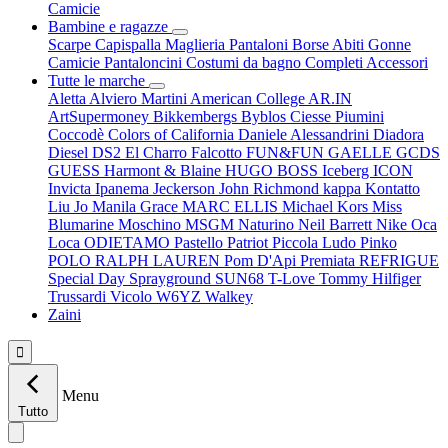
Camicie
Bambine e ragazze
Scarpe
Capispalla
Maglieria
Pantaloni
Borse
Abiti
Gonne
Camicie
Pantaloncini
Costumi da bagno
Completi
Accessori
Tutte le marche
Aletta
Alviero Martini
American College
AR.IN
ArtSupermoney
Bikkembergs
Byblos
Ciesse Piumini
Coccodè
Colors of California
Daniele Alessandrini
Diadora
Diesel
DS2
El Charro
Falcotto
FUN&FUN
GAELLE
GCDS
GUESS
Harmont & Blaine
HUGO BOSS
Iceberg
ICON
Invicta
Ipanema
Jeckerson
John Richmond
kappa
Kontatto
Liu Jo
Manila Grace
MARC ELLIS
Michael Kors
Miss
Blumarine
Moschino
MSGM
Naturino
Neil Barrett
Nike
Oca
Loca
ODIETAMO
Pastello
Patriot
Piccola Ludo
Pinko
POLO RALPH LAUREN
Pom D'Api
Premiata
REFRIGUE
Special Day
Sprayground
SUN68
T-Love
Tommy Hilfiger
Trussardi
Vicolo
W6YZ
Walkey
Zaini

Menu
Tutto