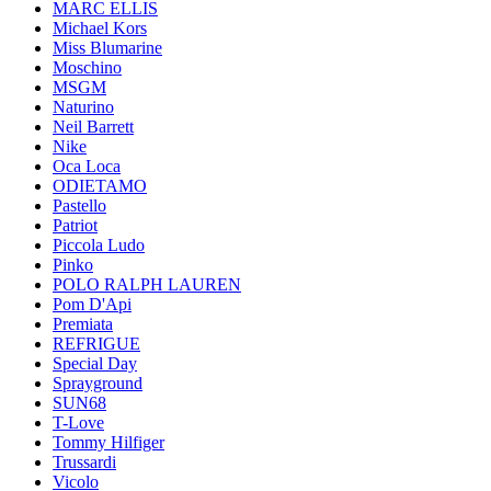
MARC ELLIS
Michael Kors
Miss Blumarine
Moschino
MSGM
Naturino
Neil Barrett
Nike
Oca Loca
ODIETAMO
Pastello
Patriot
Piccola Ludo
Pinko
POLO RALPH LAUREN
Pom D'Api
Premiata
REFRIGUE
Special Day
Sprayground
SUN68
T-Love
Tommy Hilfiger
Trussardi
Vicolo