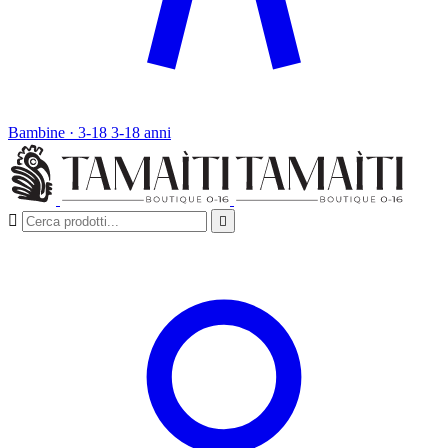
Bambine · 3-18
3-18 anni

