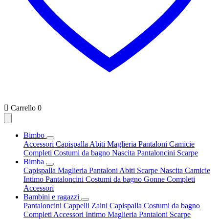

Carrello
0
Bimbo
Accessori
Capispalla
Abiti
Maglieria
Pantaloni
Camicie
Completi
Costumi da bagno
Nascita
Pantaloncini
Scarpe
Bimba
Capispalla
Maglieria
Pantaloni
Abiti
Scarpe
Nascita
Camicie
Intimo
Pantaloncini
Costumi da bagno
Gonne
Completi
Accessori
Bambini e ragazzi
Pantaloncini
Cappelli
Zaini
Capispalla
Costumi da bagno
Completi
Accessori
Intimo
Maglieria
Pantaloni
Scarpe