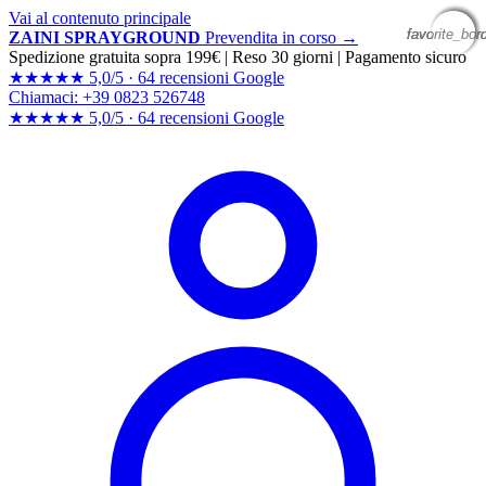
Vai al contenuto principale
favorite_bor
favorite_bor
favorite_bor
favorite_bor
ZAINI SPRAYGROUND
Prevendita in corso →
Spedizione gratuita sopra 199€
|
Reso 30 giorni
|
Pagamento sicuro
★★★★★
5,0/5 ·
64 recensioni Google
Chiamaci: +39 0823 526748
★★★★★
5,0/5 ·
64 recensioni
Google