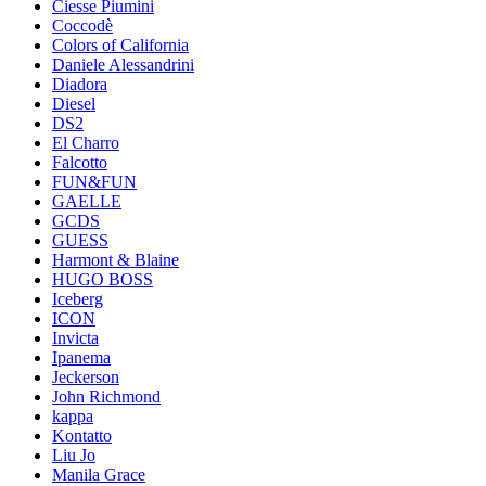
Ciesse Piumini
Coccodè
Colors of California
Daniele Alessandrini
Diadora
Diesel
DS2
El Charro
Falcotto
FUN&FUN
GAELLE
GCDS
GUESS
Harmont & Blaine
HUGO BOSS
Iceberg
ICON
Invicta
Ipanema
Jeckerson
John Richmond
kappa
Kontatto
Liu Jo
Manila Grace