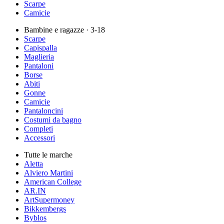
Scarpe
Camicie
Bambine e ragazze
· 3-18
Scarpe
Capispalla
Maglieria
Pantaloni
Borse
Abiti
Gonne
Camicie
Pantaloncini
Costumi da bagno
Completi
Accessori
Tutte le marche
Aletta
Alviero Martini
American College
AR.IN
ArtSupermoney
Bikkembergs
Byblos