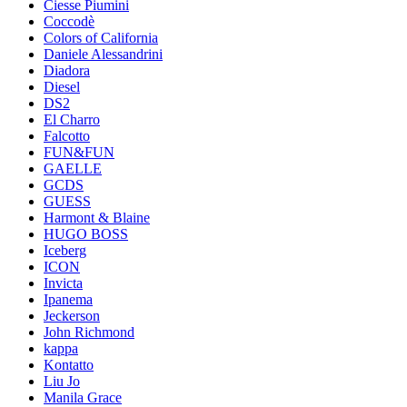
Ciesse Piumini
Coccodè
Colors of California
Daniele Alessandrini
Diadora
Diesel
DS2
El Charro
Falcotto
FUN&FUN
GAELLE
GCDS
GUESS
Harmont & Blaine
HUGO BOSS
Iceberg
ICON
Invicta
Ipanema
Jeckerson
John Richmond
kappa
Kontatto
Liu Jo
Manila Grace