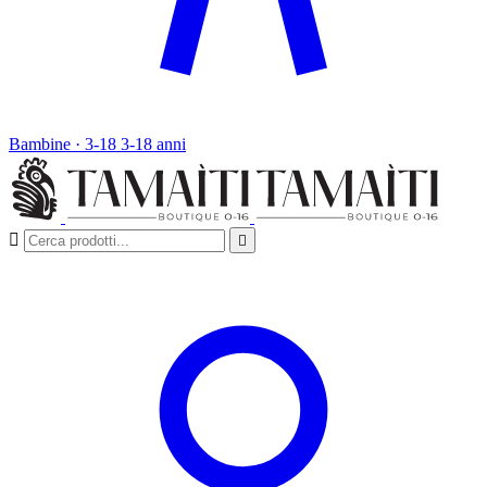
Bambine · 3-18
3-18 anni

