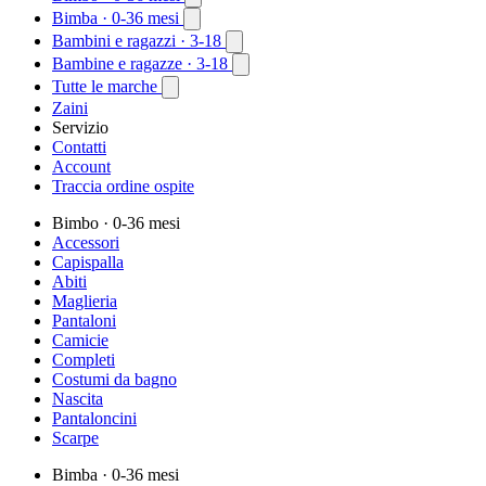
Bimba
· 0-36 mesi
Bambini e ragazzi
· 3-18
Bambine e ragazze
· 3-18
Tutte le marche
Zaini
Servizio
Contatti
Account
Traccia ordine ospite
Bimbo
· 0-36 mesi
Accessori
Capispalla
Abiti
Maglieria
Pantaloni
Camicie
Completi
Costumi da bagno
Nascita
Pantaloncini
Scarpe
Bimba
· 0-36 mesi