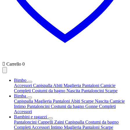

Carrello
0
Bimbo
Accessori
Capispalla
Abiti
Maglieria
Pantaloni
Camicie
Completi
Costumi da bagno
Nascita
Pantaloncini
Scarpe
Bimba
Capispalla
Maglieria
Pantaloni
Abiti
Scarpe
Nascita
Camicie
Intimo
Pantaloncini
Costumi da bagno
Gonne
Completi
Accessori
Bambini e ragazzi
Pantaloncini
Cappelli
Zaini
Capispalla
Costumi da bagno
Completi
Accessori
Intimo
Maglieria
Pantaloni
Scarpe