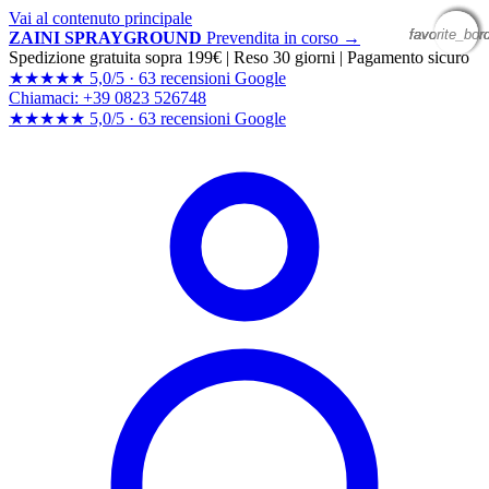
Vai al contenuto principale
favorite_bor
favorite_bor
favorite_bor
favorite_bor
ZAINI SPRAYGROUND
Prevendita in corso →
Spedizione gratuita sopra 199€
|
Reso 30 giorni
|
Pagamento sicuro
★★★★★
5,0/5 ·
63 recensioni Google
Chiamaci: +39 0823 526748
★★★★★
5,0/5 ·
63 recensioni
Google