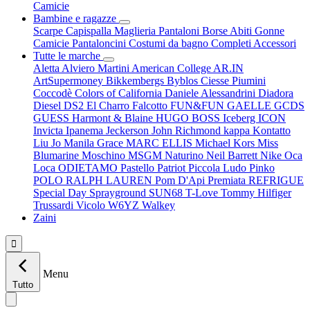
Camicie
Bambine e ragazze
Scarpe
Capispalla
Maglieria
Pantaloni
Borse
Abiti
Gonne
Camicie
Pantaloncini
Costumi da bagno
Completi
Accessori
Tutte le marche
Aletta
Alviero Martini
American College
AR.IN
ArtSupermoney
Bikkembergs
Byblos
Ciesse Piumini
Coccodè
Colors of California
Daniele Alessandrini
Diadora
Diesel
DS2
El Charro
Falcotto
FUN&FUN
GAELLE
GCDS
GUESS
Harmont & Blaine
HUGO BOSS
Iceberg
ICON
Invicta
Ipanema
Jeckerson
John Richmond
kappa
Kontatto
Liu Jo
Manila Grace
MARC ELLIS
Michael Kors
Miss
Blumarine
Moschino
MSGM
Naturino
Neil Barrett
Nike
Oca
Loca
ODIETAMO
Pastello
Patriot
Piccola Ludo
Pinko
POLO RALPH LAUREN
Pom D'Api
Premiata
REFRIGUE
Special Day
Sprayground
SUN68
T-Love
Tommy Hilfiger
Trussardi
Vicolo
W6YZ
Walkey
Zaini

Menu
Tutto