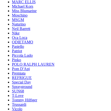
MARC ELLIS
Michael Kors
Miss Blumarine
Moschino
MSGM
Naturino
Neil Barrett
Nike
Oca Loca
ODIETAMO
Pastello
Patriot
Piccola Ludo
Pinko
POLO RALPH LAUREN
Pom D'Api
Premiata
REFRIGUE
Special Day
Sprayground
SUN68
T-Love
Tommy Hilfiger
Trussardi
Vicolo