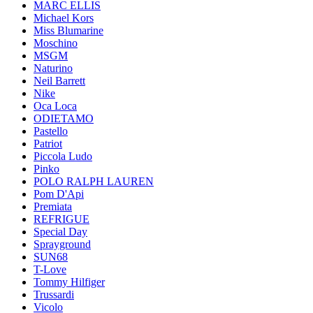
MARC ELLIS
Michael Kors
Miss Blumarine
Moschino
MSGM
Naturino
Neil Barrett
Nike
Oca Loca
ODIETAMO
Pastello
Patriot
Piccola Ludo
Pinko
POLO RALPH LAUREN
Pom D'Api
Premiata
REFRIGUE
Special Day
Sprayground
SUN68
T-Love
Tommy Hilfiger
Trussardi
Vicolo