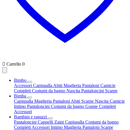

Carrello
0
Bimbo
Accessori
Capispalla
Abiti
Maglieria
Pantaloni
Camicie
Completi
Costumi da bagno
Nascita
Pantaloncini
Scarpe
Bimba
Capispalla
Maglieria
Pantaloni
Abiti
Scarpe
Nascita
Camicie
Intimo
Pantaloncini
Costumi da bagno
Gonne
Completi
Accessori
Bambini e ragazzi
Pantaloncini
Cappelli
Zaini
Capispalla
Costumi da bagno
Completi
Accessori
Intimo
Maglieria
Pantaloni
Scarpe