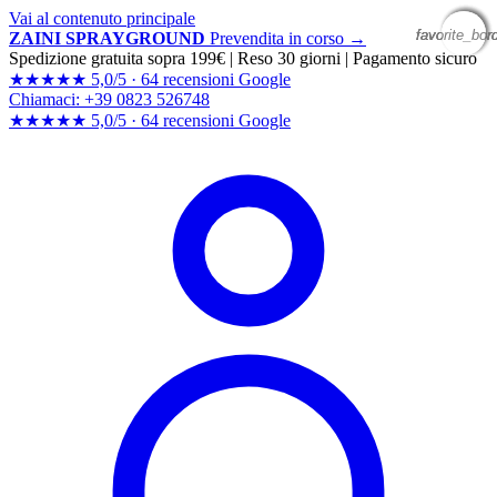
Vai al contenuto principale
favorite_bor
favorite_bor
favorite_bor
favorite_bor
ZAINI SPRAYGROUND
Prevendita in corso →
Spedizione gratuita sopra 199€
|
Reso 30 giorni
|
Pagamento sicuro
★★★★★
5,0/5 ·
64 recensioni Google
Chiamaci: +39 0823 526748
★★★★★
5,0/5 ·
64 recensioni
Google