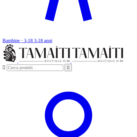
Bambine · 3-18
3-18 anni

