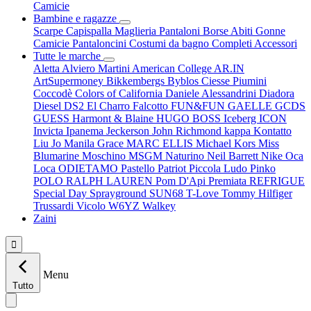
Camicie
Bambine e ragazze
Scarpe
Capispalla
Maglieria
Pantaloni
Borse
Abiti
Gonne
Camicie
Pantaloncini
Costumi da bagno
Completi
Accessori
Tutte le marche
Aletta
Alviero Martini
American College
AR.IN
ArtSupermoney
Bikkembergs
Byblos
Ciesse Piumini
Coccodè
Colors of California
Daniele Alessandrini
Diadora
Diesel
DS2
El Charro
Falcotto
FUN&FUN
GAELLE
GCDS
GUESS
Harmont & Blaine
HUGO BOSS
Iceberg
ICON
Invicta
Ipanema
Jeckerson
John Richmond
kappa
Kontatto
Liu Jo
Manila Grace
MARC ELLIS
Michael Kors
Miss
Blumarine
Moschino
MSGM
Naturino
Neil Barrett
Nike
Oca
Loca
ODIETAMO
Pastello
Patriot
Piccola Ludo
Pinko
POLO RALPH LAUREN
Pom D'Api
Premiata
REFRIGUE
Special Day
Sprayground
SUN68
T-Love
Tommy Hilfiger
Trussardi
Vicolo
W6YZ
Walkey
Zaini

Menu
Tutto