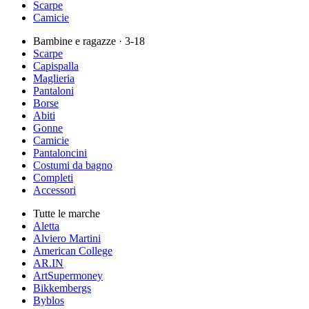
Scarpe
Camicie
Bambine e ragazze
· 3-18
Scarpe
Capispalla
Maglieria
Pantaloni
Borse
Abiti
Gonne
Camicie
Pantaloncini
Costumi da bagno
Completi
Accessori
Tutte le marche
Aletta
Alviero Martini
American College
AR.IN
ArtSupermoney
Bikkembergs
Byblos