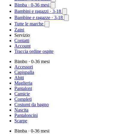
Bimba
· 0-36 mesi
Bambini e ragazzi
· 3-18
Bambine e ragazze
· 3-18
Tutte le marche
Zaini
Servizio
Contatti
Account
Traccia ordine ospite
Bimbo
· 0-36 mesi
Accessori
Capispalla
Abiti
Maglieria
Pantaloni
Camicie
Completi
Costumi da bagno
Nascita
Pantaloncini
Scarpe
Bimba
· 0-36 mesi