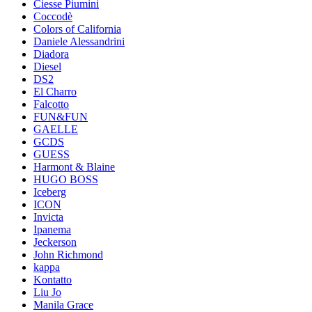
Ciesse Piumini
Coccodè
Colors of California
Daniele Alessandrini
Diadora
Diesel
DS2
El Charro
Falcotto
FUN&FUN
GAELLE
GCDS
GUESS
Harmont & Blaine
HUGO BOSS
Iceberg
ICON
Invicta
Ipanema
Jeckerson
John Richmond
kappa
Kontatto
Liu Jo
Manila Grace