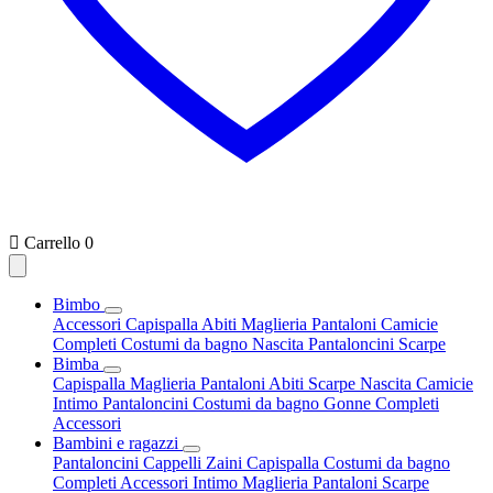

Carrello
0
Bimbo
Accessori
Capispalla
Abiti
Maglieria
Pantaloni
Camicie
Completi
Costumi da bagno
Nascita
Pantaloncini
Scarpe
Bimba
Capispalla
Maglieria
Pantaloni
Abiti
Scarpe
Nascita
Camicie
Intimo
Pantaloncini
Costumi da bagno
Gonne
Completi
Accessori
Bambini e ragazzi
Pantaloncini
Cappelli
Zaini
Capispalla
Costumi da bagno
Completi
Accessori
Intimo
Maglieria
Pantaloni
Scarpe