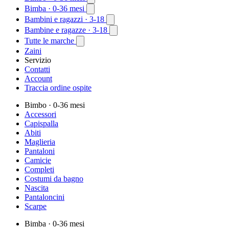
Bimba
· 0-36 mesi
Bambini e ragazzi
· 3-18
Bambine e ragazze
· 3-18
Tutte le marche
Zaini
Servizio
Contatti
Account
Traccia ordine ospite
Bimbo
· 0-36 mesi
Accessori
Capispalla
Abiti
Maglieria
Pantaloni
Camicie
Completi
Costumi da bagno
Nascita
Pantaloncini
Scarpe
Bimba
· 0-36 mesi