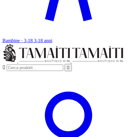
Bambine · 3-18
3-18 anni

