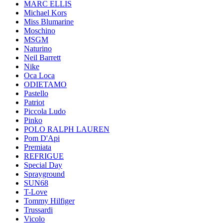
MARC ELLIS
Michael Kors
Miss Blumarine
Moschino
MSGM
Naturino
Neil Barrett
Nike
Oca Loca
ODIETAMO
Pastello
Patriot
Piccola Ludo
Pinko
POLO RALPH LAUREN
Pom D'Api
Premiata
REFRIGUE
Special Day
Sprayground
SUN68
T-Love
Tommy Hilfiger
Trussardi
Vicolo