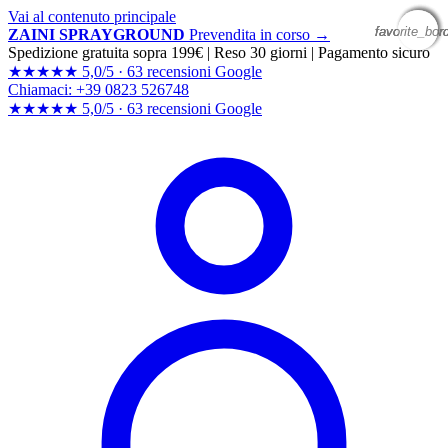
Vai al contenuto principale
favorite_bor
favorite_bor
favorite_bor
favorite_bor
ZAINI SPRAYGROUND
Prevendita in corso →
Spedizione gratuita sopra 199€
|
Reso 30 giorni
|
Pagamento sicuro
★★★★★
5,0/5 ·
63 recensioni Google
Chiamaci: +39 0823 526748
★★★★★
5,0/5 ·
63 recensioni
Google