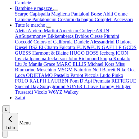
Camicie
Bambine e ragazze
Scarpe
Capispalla
Maglieria
Pantaloni
Borse
Abiti
Gonne
Camicie
Pantaloncini
Costumi da bagno
Completi
Accessori
Tutte le marche
Aletta
Alviero Martini
American College
AR.IN
ArtSupermoney
Bikkembergs
Byblos
Ciesse Piumini
Coccodè
Colors of California
Daniele Alessandrini
Diadora
Diesel
DS2
El Charro
Falcotto
FUN&FUN
GAELLE
GCDS
GUESS
Harmont & Blaine
HUGO BOSS
Iceberg
ICON
Invicta
Ipanema
Jeckerson
John Richmond
kappa
Kontatto
Liu Jo
Manila Grace
MARC ELLIS
Michael Kors
Miss
Blumarine
Moschino
MSGM
Naturino
Neil Barrett
Nike
Oca
Loca
ODIETAMO
Pastello
Patriot
Piccola Ludo
Pinko
POLO RALPH LAUREN
Pom D'Api
Premiata
REFRIGUE
Special Day
Sprayground
SUN68
T-Love
Tommy Hilfiger
Trussardi
Vicolo
W6YZ
Walkey
Zaini

Menu
Tutto