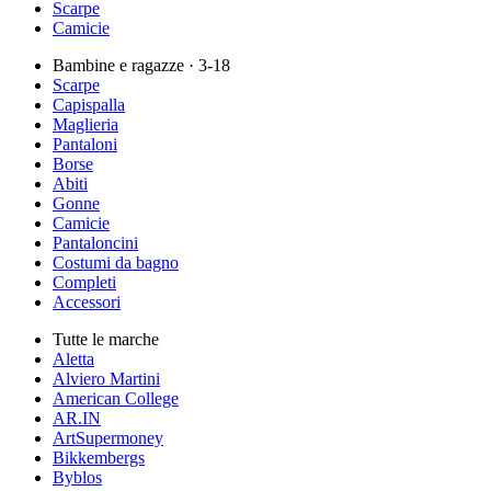
Scarpe
Camicie
Bambine e ragazze
· 3-18
Scarpe
Capispalla
Maglieria
Pantaloni
Borse
Abiti
Gonne
Camicie
Pantaloncini
Costumi da bagno
Completi
Accessori
Tutte le marche
Aletta
Alviero Martini
American College
AR.IN
ArtSupermoney
Bikkembergs
Byblos