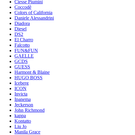
Ciesse Piumini
Coccodè
Colors of California
Daniele Alessandrini
Diadora
Diesel
DS2
El Charro
Falcotto
FUN&FUN
GAELLE
GCDS
GUESS
Harmont & Blaine
HUGO BOSS
Iceberg
ICON
Invicta
Ipanema
Jeckerson
John Richmond
kappa
Kontatto
Liu Jo
Manila Grace