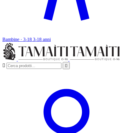
Bambine · 3-18
3-18 anni

