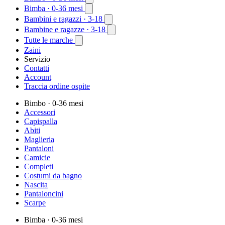
Bimba
· 0-36 mesi
Bambini e ragazzi
· 3-18
Bambine e ragazze
· 3-18
Tutte le marche
Zaini
Servizio
Contatti
Account
Traccia ordine ospite
Bimbo
· 0-36 mesi
Accessori
Capispalla
Abiti
Maglieria
Pantaloni
Camicie
Completi
Costumi da bagno
Nascita
Pantaloncini
Scarpe
Bimba
· 0-36 mesi