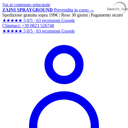
Vai al contenuto principale
favorite_bor
favorite_bor
favorite_bor
favorite_bor
ZAINI SPRAYGROUND
Prevendita in corso →
Spedizione gratuita sopra 199€
|
Reso 30 giorni
|
Pagamento sicuro
★★★★★
5,0/5 ·
63 recensioni Google
Chiamaci: +39 0823 526748
★★★★★
5,0/5 ·
63 recensioni
Google