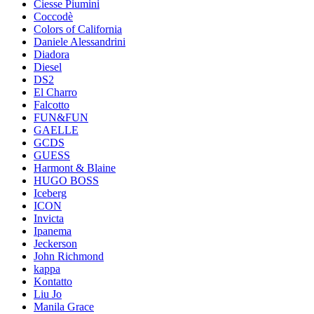
Ciesse Piumini
Coccodè
Colors of California
Daniele Alessandrini
Diadora
Diesel
DS2
El Charro
Falcotto
FUN&FUN
GAELLE
GCDS
GUESS
Harmont & Blaine
HUGO BOSS
Iceberg
ICON
Invicta
Ipanema
Jeckerson
John Richmond
kappa
Kontatto
Liu Jo
Manila Grace