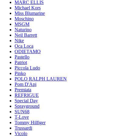
MARC ELLIS
Michael Kors
Miss Blumarine
Moschino
MSGM
Naturino
Neil Barrett
Nike
Oca Loca
ODIETAMO
Pastello
Patriot
Piccola Ludo
Pinko
POLO RALPH LAUREN
Pom D'Api
Premiata
REFRIGUE
Special Day
Sprayground
SUN68
T-Love
Tommy Hilfiger
Trussardi
Vicolo