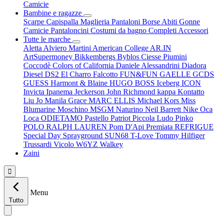
Camicie
Bambine e ragazze
Scarpe
Capispalla
Maglieria
Pantaloni
Borse
Abiti
Gonne
Camicie
Pantaloncini
Costumi da bagno
Completi
Accessori
Tutte le marche
Aletta
Alviero Martini
American College
AR.IN
ArtSupermoney
Bikkembergs
Byblos
Ciesse Piumini
Coccodè
Colors of California
Daniele Alessandrini
Diadora
Diesel
DS2
El Charro
Falcotto
FUN&FUN
GAELLE
GCDS
GUESS
Harmont & Blaine
HUGO BOSS
Iceberg
ICON
Invicta
Ipanema
Jeckerson
John Richmond
kappa
Kontatto
Liu Jo
Manila Grace
MARC ELLIS
Michael Kors
Miss
Blumarine
Moschino
MSGM
Naturino
Neil Barrett
Nike
Oca
Loca
ODIETAMO
Pastello
Patriot
Piccola Ludo
Pinko
POLO RALPH LAUREN
Pom D'Api
Premiata
REFRIGUE
Special Day
Sprayground
SUN68
T-Love
Tommy Hilfiger
Trussardi
Vicolo
W6YZ
Walkey
Zaini

Menu
Tutto