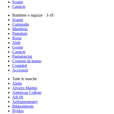
Scarpe
Camicie
Bambine e ragazze
· 3-18
Scarpe
Capispalla
Maglieria
Pantaloni
Borse
Abiti
Gonne
Camicie
Pantaloncini
Costumi da bagno
Completi
Accessori
Tutte le marche
Aletta
Alviero Martini
American College
AR.IN
ArtSupermoney
Bikkembergs
Byblos