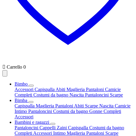

Carrello
0
Bimbo
Accessori
Capispalla
Abiti
Maglieria
Pantaloni
Camicie
Completi
Costumi da bagno
Nascita
Pantaloncini
Scarpe
Bimba
Capispalla
Maglieria
Pantaloni
Abiti
Scarpe
Nascita
Camicie
Intimo
Pantaloncini
Costumi da bagno
Gonne
Completi
Accessori
Bambini e ragazzi
Pantaloncini
Cappelli
Zaini
Capispalla
Costumi da bagno
Completi
Accessori
Intimo
Maglieria
Pantaloni
Scarpe