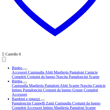

Carrello
0
Bimbo
Accessori
Capispalla
Abiti
Maglieria
Pantaloni
Camicie
Completi
Costumi da bagno
Nascita
Pantaloncini
Scarpe
Bimba
Capispalla
Maglieria
Pantaloni
Abiti
Scarpe
Nascita
Camicie
Intimo
Pantaloncini
Costumi da bagno
Gonne
Completi
Accessori
Bambini e ragazzi
Pantaloncini
Cappelli
Zaini
Capispalla
Costumi da bagno
Completi
Accessori
Intimo
Maglieria
Pantaloni
Scarpe