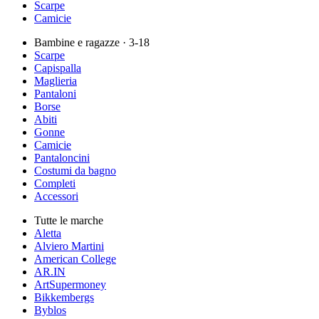
Scarpe
Camicie
Bambine e ragazze
· 3-18
Scarpe
Capispalla
Maglieria
Pantaloni
Borse
Abiti
Gonne
Camicie
Pantaloncini
Costumi da bagno
Completi
Accessori
Tutte le marche
Aletta
Alviero Martini
American College
AR.IN
ArtSupermoney
Bikkembergs
Byblos