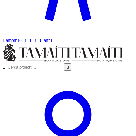
Bambine · 3-18
3-18 anni

