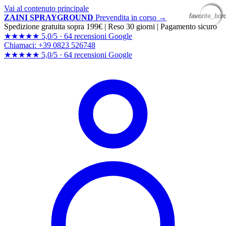
Vai al contenuto principale
favorite_bor
favorite_bor
favorite_bor
favorite_bor
ZAINI SPRAYGROUND
Prevendita in corso →
Spedizione gratuita sopra 199€
|
Reso 30 giorni
|
Pagamento sicuro
★★★★★
5,0/5 ·
64 recensioni Google
Chiamaci: +39 0823 526748
★★★★★
5,0/5 ·
64 recensioni
Google