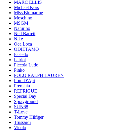
MARC ELLIS
Michael Kors
Miss Blumarine
Moschino
MSGM
Naturino
Neil Barrett
Nike
Oca Loca
ODIETAMO
Pastello
Patriot
Piccola Ludo
Pinko
POLO RALPH LAUREN
Pom D'Api
Premiata
REFRIGUE
Special Day
Sprayground
SUN68
T-Love
Tommy Hilfiger
Trussardi
Vicolo