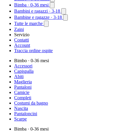
Bimba
· 0-36 mesi
Bambini e ragazzi
· 3-18
Bambine e ragazze
· 3-18
Tutte le marche
Zaini
Servizio
Contatti
Account
Traccia ordine ospite
Bimbo
· 0-36 mesi
Accessori
Capispalla
Abiti
Maglieria
Pantaloni
Camicie
Completi
Costumi da bagno
Nascita
Pantaloncini
Scarpe
Bimba
· 0-36 mesi