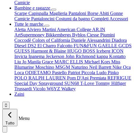
Camicie
Bambine e ragazze
Scarpe
Capispalla
Maglieria
Pantaloni
Borse
Abiti
Gonne
Camicie
Pantaloncini
Costumi da bagno
Completi
Accessori
Tutte le marche
Aletta
Alviero Martini
American College
AR.IN
ArtSupermoney
Bikkembergs
Byblos
Ciesse Piumini
Coccodè
Colors of California
Daniele Alessandrini
Diadora
Diesel
DS2
El Charro
Falcotto
FUN&FUN
GAELLE
GCDS
GUESS
Harmont & Blaine
HUGO BOSS
Iceberg
ICON
Invicta
Ipanema
Jeckerson
John Richmond
kappa
Kontatto
Liu Jo
Manila Grace
MARC ELLIS
Michael Kors
Miss
Blumarine
Moschino
MSGM
Naturino
Neil Barrett
Nike
Oca
Loca
ODIETAMO
Pastello
Patriot
Piccola Ludo
Pinko
POLO RALPH LAUREN
Pom D'Api
Premiata
REFRIGUE
Special Day
Sprayground
SUN68
T-Love
Tommy Hilfiger
Trussardi
Vicolo
W6YZ
Walkey
Zaini

Menu
Tutto