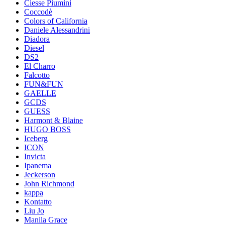
Ciesse Piumini
Coccodè
Colors of California
Daniele Alessandrini
Diadora
Diesel
DS2
El Charro
Falcotto
FUN&FUN
GAELLE
GCDS
GUESS
Harmont & Blaine
HUGO BOSS
Iceberg
ICON
Invicta
Ipanema
Jeckerson
John Richmond
kappa
Kontatto
Liu Jo
Manila Grace