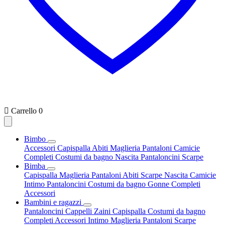

Carrello
0
Bimbo
Accessori
Capispalla
Abiti
Maglieria
Pantaloni
Camicie
Completi
Costumi da bagno
Nascita
Pantaloncini
Scarpe
Bimba
Capispalla
Maglieria
Pantaloni
Abiti
Scarpe
Nascita
Camicie
Intimo
Pantaloncini
Costumi da bagno
Gonne
Completi
Accessori
Bambini e ragazzi
Pantaloncini
Cappelli
Zaini
Capispalla
Costumi da bagno
Completi
Accessori
Intimo
Maglieria
Pantaloni
Scarpe