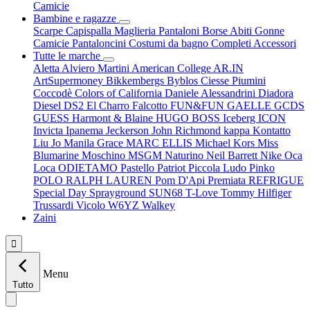
Camicie
Bambine e ragazze
Scarpe
Capispalla
Maglieria
Pantaloni
Borse
Abiti
Gonne
Camicie
Pantaloncini
Costumi da bagno
Completi
Accessori
Tutte le marche
Aletta
Alviero Martini
American College
AR.IN
ArtSupermoney
Bikkembergs
Byblos
Ciesse Piumini
Coccodè
Colors of California
Daniele Alessandrini
Diadora
Diesel
DS2
El Charro
Falcotto
FUN&FUN
GAELLE
GCDS
GUESS
Harmont & Blaine
HUGO BOSS
Iceberg
ICON
Invicta
Ipanema
Jeckerson
John Richmond
kappa
Kontatto
Liu Jo
Manila Grace
MARC ELLIS
Michael Kors
Miss
Blumarine
Moschino
MSGM
Naturino
Neil Barrett
Nike
Oca
Loca
ODIETAMO
Pastello
Patriot
Piccola Ludo
Pinko
POLO RALPH LAUREN
Pom D'Api
Premiata
REFRIGUE
Special Day
Sprayground
SUN68
T-Love
Tommy Hilfiger
Trussardi
Vicolo
W6YZ
Walkey
Zaini

Menu
Tutto