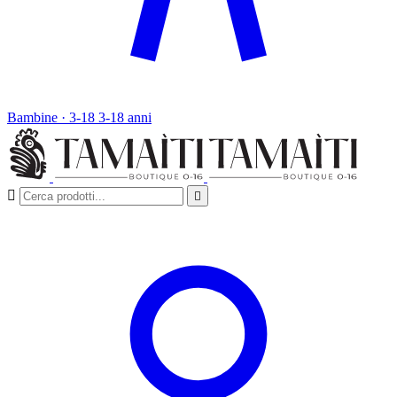
Bambine · 3-18
3-18 anni

