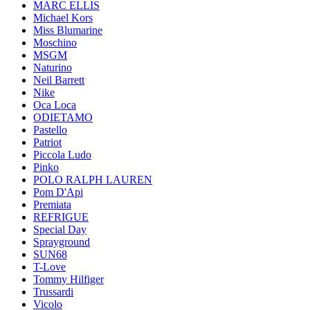
MARC ELLIS
Michael Kors
Miss Blumarine
Moschino
MSGM
Naturino
Neil Barrett
Nike
Oca Loca
ODIETAMO
Pastello
Patriot
Piccola Ludo
Pinko
POLO RALPH LAUREN
Pom D'Api
Premiata
REFRIGUE
Special Day
Sprayground
SUN68
T-Love
Tommy Hilfiger
Trussardi
Vicolo