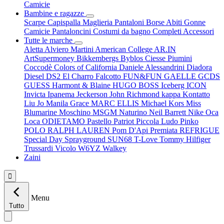
Camicie
Bambine e ragazze
Scarpe
Capispalla
Maglieria
Pantaloni
Borse
Abiti
Gonne
Camicie
Pantaloncini
Costumi da bagno
Completi
Accessori
Tutte le marche
Aletta
Alviero Martini
American College
AR.IN
ArtSupermoney
Bikkembergs
Byblos
Ciesse Piumini
Coccodè
Colors of California
Daniele Alessandrini
Diadora
Diesel
DS2
El Charro
Falcotto
FUN&FUN
GAELLE
GCDS
GUESS
Harmont & Blaine
HUGO BOSS
Iceberg
ICON
Invicta
Ipanema
Jeckerson
John Richmond
kappa
Kontatto
Liu Jo
Manila Grace
MARC ELLIS
Michael Kors
Miss
Blumarine
Moschino
MSGM
Naturino
Neil Barrett
Nike
Oca
Loca
ODIETAMO
Pastello
Patriot
Piccola Ludo
Pinko
POLO RALPH LAUREN
Pom D'Api
Premiata
REFRIGUE
Special Day
Sprayground
SUN68
T-Love
Tommy Hilfiger
Trussardi
Vicolo
W6YZ
Walkey
Zaini

Menu
Tutto