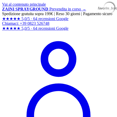
Vai al contenuto principale
favorite_bor
favorite_bor
favorite_bor
favorite_bor
ZAINI SPRAYGROUND
Prevendita in corso →
Spedizione gratuita sopra 199€
|
Reso 30 giorni
|
Pagamento sicuro
★★★★★
5,0/5 ·
64 recensioni Google
Chiamaci: +39 0823 526748
★★★★★
5,0/5 ·
64 recensioni
Google