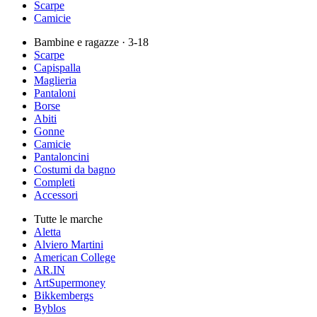
Scarpe
Camicie
Bambine e ragazze
· 3-18
Scarpe
Capispalla
Maglieria
Pantaloni
Borse
Abiti
Gonne
Camicie
Pantaloncini
Costumi da bagno
Completi
Accessori
Tutte le marche
Aletta
Alviero Martini
American College
AR.IN
ArtSupermoney
Bikkembergs
Byblos