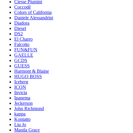
Ciesse Piumini
Coccodè
Colors of California
Daniele Alessandrini
Diadora
Diesel
DS2
El Charro
Falcotto
FUN&FUN
GAELLE
GCDS
GUESS
Harmont & Blaine
HUGO BOSS
Iceberg
ICON
Invicta
Ipanema
Jeckerson
John Richmond
kappa
Kontatto
Liu Jo
Manila Grace