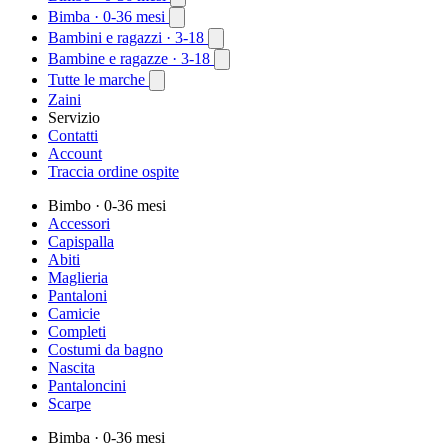
Bimba
· 0-36 mesi
Bambini e ragazzi
· 3-18
Bambine e ragazze
· 3-18
Tutte le marche
Zaini
Servizio
Contatti
Account
Traccia ordine ospite
Bimbo
· 0-36 mesi
Accessori
Capispalla
Abiti
Maglieria
Pantaloni
Camicie
Completi
Costumi da bagno
Nascita
Pantaloncini
Scarpe
Bimba
· 0-36 mesi