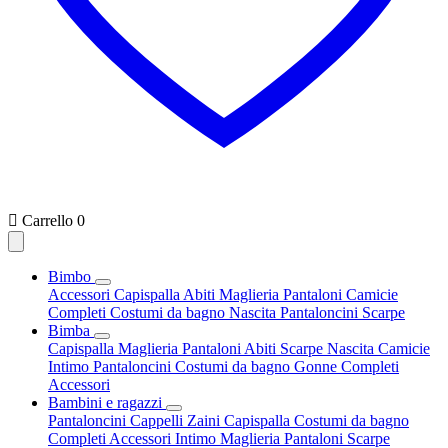

Carrello
0
Bimbo
Accessori
Capispalla
Abiti
Maglieria
Pantaloni
Camicie
Completi
Costumi da bagno
Nascita
Pantaloncini
Scarpe
Bimba
Capispalla
Maglieria
Pantaloni
Abiti
Scarpe
Nascita
Camicie
Intimo
Pantaloncini
Costumi da bagno
Gonne
Completi
Accessori
Bambini e ragazzi
Pantaloncini
Cappelli
Zaini
Capispalla
Costumi da bagno
Completi
Accessori
Intimo
Maglieria
Pantaloni
Scarpe