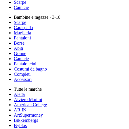
Scarpe
Camicie
Bambine e ragazze
· 3-18
Scarpe
Capispalla
Maglieria
Pantaloni
Borse
Abiti
Gonne
Camicie
Pantaloncini
Costumi da bagno
Completi
Accessori
Tutte le marche
Aletta
Alviero Martini
American College
AR.IN
ArtSupermoney
Bikkembergs
Byblos