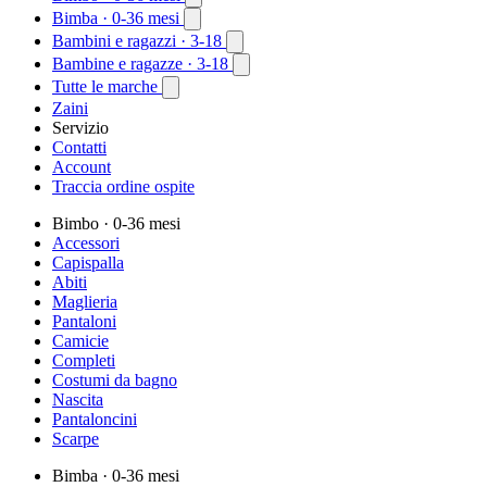
Bimba
· 0-36 mesi
Bambini e ragazzi
· 3-18
Bambine e ragazze
· 3-18
Tutte le marche
Zaini
Servizio
Contatti
Account
Traccia ordine ospite
Bimbo
· 0-36 mesi
Accessori
Capispalla
Abiti
Maglieria
Pantaloni
Camicie
Completi
Costumi da bagno
Nascita
Pantaloncini
Scarpe
Bimba
· 0-36 mesi