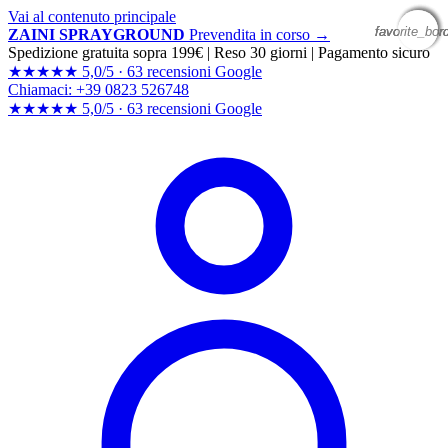
Vai al contenuto principale
favorite_bor
favorite_bor
favorite_bor
favorite_bor
ZAINI SPRAYGROUND
Prevendita in corso →
Spedizione gratuita sopra 199€
|
Reso 30 giorni
|
Pagamento sicuro
★★★★★
5,0/5 ·
63 recensioni Google
Chiamaci: +39 0823 526748
★★★★★
5,0/5 ·
63 recensioni
Google