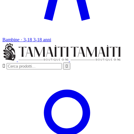
Bambine · 3-18
3-18 anni

