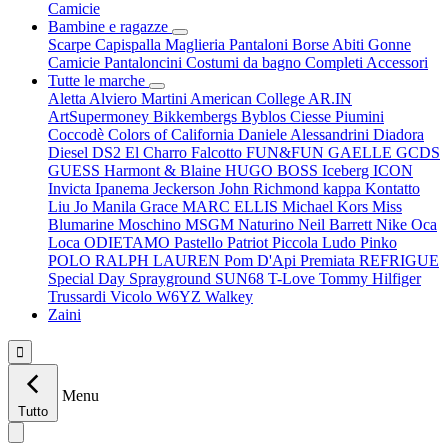
Camicie
Bambine e ragazze
Scarpe
Capispalla
Maglieria
Pantaloni
Borse
Abiti
Gonne
Camicie
Pantaloncini
Costumi da bagno
Completi
Accessori
Tutte le marche
Aletta
Alviero Martini
American College
AR.IN
ArtSupermoney
Bikkembergs
Byblos
Ciesse Piumini
Coccodè
Colors of California
Daniele Alessandrini
Diadora
Diesel
DS2
El Charro
Falcotto
FUN&FUN
GAELLE
GCDS
GUESS
Harmont & Blaine
HUGO BOSS
Iceberg
ICON
Invicta
Ipanema
Jeckerson
John Richmond
kappa
Kontatto
Liu Jo
Manila Grace
MARC ELLIS
Michael Kors
Miss
Blumarine
Moschino
MSGM
Naturino
Neil Barrett
Nike
Oca
Loca
ODIETAMO
Pastello
Patriot
Piccola Ludo
Pinko
POLO RALPH LAUREN
Pom D'Api
Premiata
REFRIGUE
Special Day
Sprayground
SUN68
T-Love
Tommy Hilfiger
Trussardi
Vicolo
W6YZ
Walkey
Zaini

Menu
Tutto