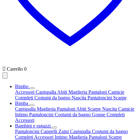

Carrello
0
Bimbo
Accessori
Capispalla
Abiti
Maglieria
Pantaloni
Camicie
Completi
Costumi da bagno
Nascita
Pantaloncini
Scarpe
Bimba
Capispalla
Maglieria
Pantaloni
Abiti
Scarpe
Nascita
Camicie
Intimo
Pantaloncini
Costumi da bagno
Gonne
Completi
Accessori
Bambini e ragazzi
Pantaloncini
Cappelli
Zaini
Capispalla
Costumi da bagno
Completi
Accessori
Intimo
Maglieria
Pantaloni
Scarpe