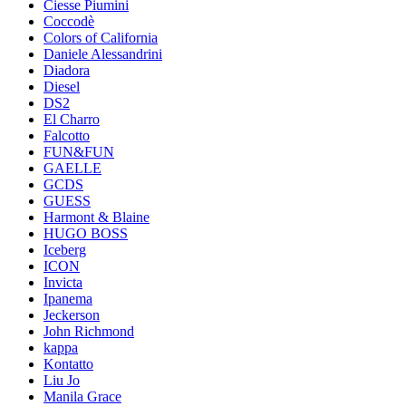
Ciesse Piumini
Coccodè
Colors of California
Daniele Alessandrini
Diadora
Diesel
DS2
El Charro
Falcotto
FUN&FUN
GAELLE
GCDS
GUESS
Harmont & Blaine
HUGO BOSS
Iceberg
ICON
Invicta
Ipanema
Jeckerson
John Richmond
kappa
Kontatto
Liu Jo
Manila Grace