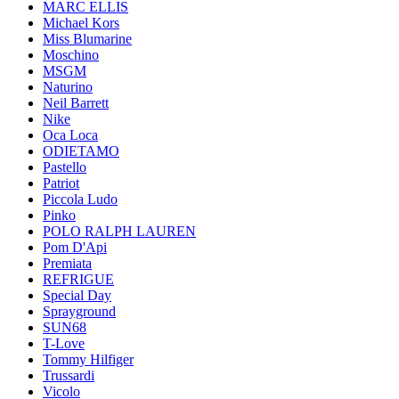
MARC ELLIS
Michael Kors
Miss Blumarine
Moschino
MSGM
Naturino
Neil Barrett
Nike
Oca Loca
ODIETAMO
Pastello
Patriot
Piccola Ludo
Pinko
POLO RALPH LAUREN
Pom D'Api
Premiata
REFRIGUE
Special Day
Sprayground
SUN68
T-Love
Tommy Hilfiger
Trussardi
Vicolo